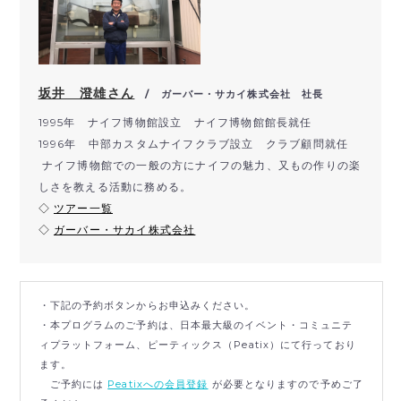
坂井 澄雄さん
/ ガーバー・サカイ株式会社 社長
1995年 ナイフ博物館設立 ナイフ博物館館長就任
1996年 中部カスタムナイフクラブ設立 クラブ顧問就任
ナイフ博物館での一般の方にナイフの魅力、又もの作りの楽
しさを教える活動に務める。
◇
ツアー一覧
◇
ガーバー・サカイ株式会社
・下記の予約ボタンからお申込みください。
・本プログラムのご予約は、日本最大級のイベント・コミュニテ
ィプラットフォーム、ピーティックス（Peatix）にて行っており
ます。
ご予約には
Peatixへの会員登録
が必要となりますので予めご了