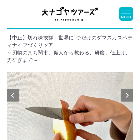
MENU
【中止】切れ味抜群！世界に1つだけのダマスカスペテ
ィナイフづくりツアー
～刃物のまち関市、職人から教わる、研磨、仕上げ、
刃研ぎまで～