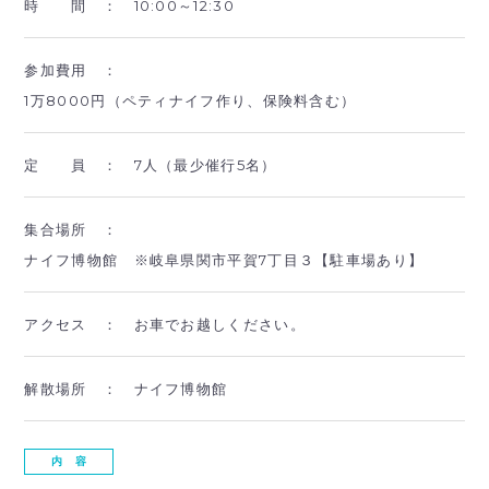
時 間 ：
10:00～12:30
参加費用 ：
1万8000円（ペティナイフ作り、保険料含む）
定 員 ：
7人（最少催行5名）
集合場所 ：
ナイフ博物館 ※岐阜県関市平賀7丁目３【駐車場あり】
アクセス ：
お車でお越しください。
解散場所 ：
ナイフ博物館
内 容