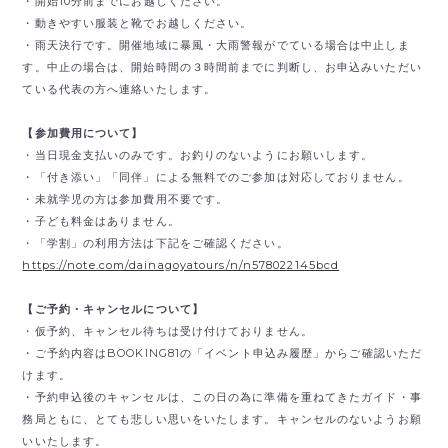
・開始10分前までにお越しください。
・動きやすい服装と靴でお越しください。
・雨天決行です。開催地域に暴風・大雨警報がでている場合は中止しま
す。中止の場合は、開始時間の３時間前までに判断し、お申込みいただい
ている代表の方へ連絡いたします。
【参加費用について】
・当日現金支払いのみです。
お釣りのないようにお願いします。
・「付き添い」「同伴」による無料でのご参加は対応しておりません。
・未就学児の方は参加費用不要です。
・子ども料金はありません。
・「学割」の利用方法は下記をご確認ください。
https://note.com/dainagoyatours/n/n578022145bcd
【ご予約・キャンセルについて】
・仮予約、キャンセル待ちは受け付けておりません。
・ご予約内容はBOOKING81の「イベント申込み履歴」からご確認いただ
けます。
・予約申込後のキャンセルは、この日の為に準備を重ねてきたガイド・事
務局ともに、とても悲しい思いをいたします。キャンセルのないようお願
いいたします。