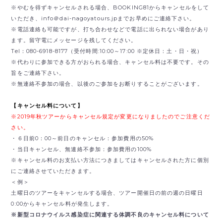
※やむを得ずキャンセルされる場合、BOOKING81からキャンセルをして
いただき、
info＠dai-nagoyatours.jpまでお早めにご連絡下さい。
※電話連絡も可能ですが、打ち合わせなどで電話に出られない場合があり
ます。留守電にメッセージを残してください。
Tel：080-6918-8177（受付時間:10:00～17:00 ※定休日：土・日・祝）
※代わりに参加できる方がおられる場合、キャンセル料は不要です。その
旨をご連絡下さい。
※無連絡不参加の場合、以後のご参加をお断りすることがございます。
【キャンセル料について】
※2019年秋ツアーからキャンセル規定が変更になりましたのでご注意くだ
さい。
・６日前0：00～前日のキャンセル：参加費用の50%
・当日キャンセル、無連絡不参加：参加費用の100%
※キャンセル料のお支払い方法につきましてはキャンセルされた方に個別
にご連絡させていただきます。
＜例＞
土曜日のツアーをキャンセルする場合、ツアー開催日の前の週の日曜日
0:00からキャンセル料が発生します。
※新型コロナウイルス感染症に関連する体調不良のキャンセル料について