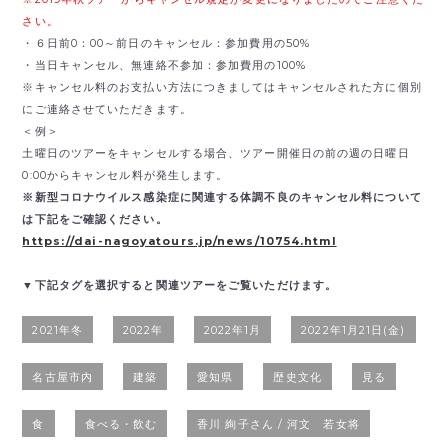
さい。
・６日前0：00～前日のキャンセル：参加費用の50%
・当日キャンセル、無連絡不参加：参加費用の100%
※キャンセル料のお支払い方法につきましてはキャンセルされた方に個別
にご連絡させていただきます。
＜例＞
土曜日のツアーをキャンセルする場合、ツアー開催日の前の週の日曜日
0:00からキャンセル料が発生します。
※新型コロナウイルス感染症に関連する体調不良のキャンセル料について
は下記をご確認ください。
https://dai-nagoyatours.jp/news/10754.html
▼下記タグを選択すると関連ツアーをご覧いただけます。
2021年冬
2022年
2022年1月
2022年1月21日(金)
名古屋市内
建築
愛知県
歴史文化
見る
食
食べる・飲む
香川 絢子さん / 河文 若女将