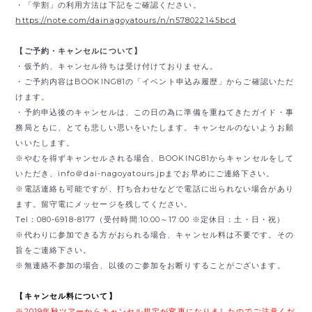
・「学割」の利用方法は下記をご確認ください。
https://note.com/dainagoyatours/n/n578022145bcd
【ご予約・キャンセルについて】
・仮予約、キャンセル待ちは受け付けておりません。
・ご予約内容はBOOKING81の「イベント申込み履歴」からご確認いただ
けます。
・予約申込後のキャンセルは、この日の為に準備を重ねてきたガイド・事
務局ともに、とても悲しい思いをいたします。キャンセルのないようお願
いいたします。
※やむを得ずキャンセルされる場合、BOOKING81からキャンセルをして
いただき、
info＠dai-nagoyatours.jpまでお早めにご連絡下さい。
※電話連絡も可能ですが、打ち合わせなどで電話に出られない場合があり
ます。留守電にメッセージを残してください。
Tel：080-6918-8177（受付時間:10:00～17:00 ※定休日：土・日・祝）
※代わりに参加できる方がおられる場合、キャンセル料は不要です。その
旨をご連絡下さい。
※無連絡不参加の場合、以後のご参加をお断りすることがございます。
【キャンセル料について】
※2019年秋ツアーからキャンセル規定が変更になりましたのでご注意くだ