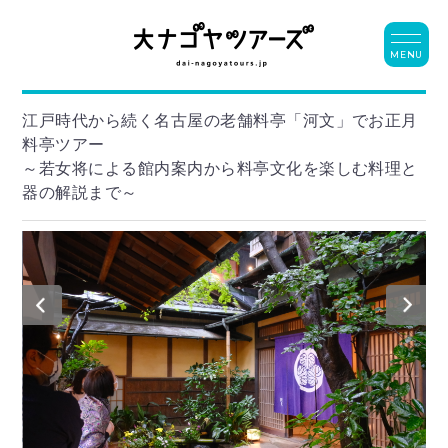
MENU
江戸時代から続く名古屋の老舗料亭「河文」でお正月
料亭ツアー
～若女将による館内案内から料亭文化を楽しむ料理と
器の解説まで～