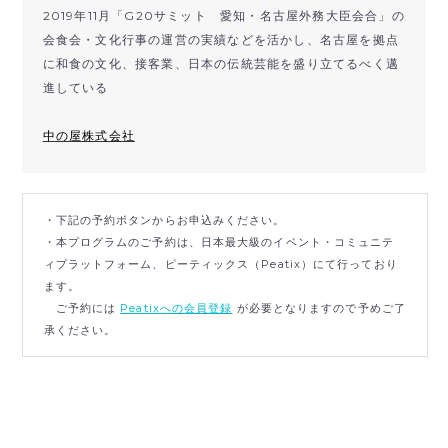
2019年11月「G20サミット 愛知・名古屋外務大臣会合」の
会食会・文化行事の運営の実績などを活かし、名古屋を拠点
に和食の文化、接客業、日本の伝統芸能を盛り立てるべく邁
進している
中の屋株式会社
・下記の予約ボタンからお申込みください。
・本プログラムのご予約は、日本最大級のイベント・コミュニテ
ィプラットフォーム、ピーティックス（Peatix）にて行っており
ます。
ご予約には
Peatixへの会員登録
が必要となりますので予めご了
承ください。