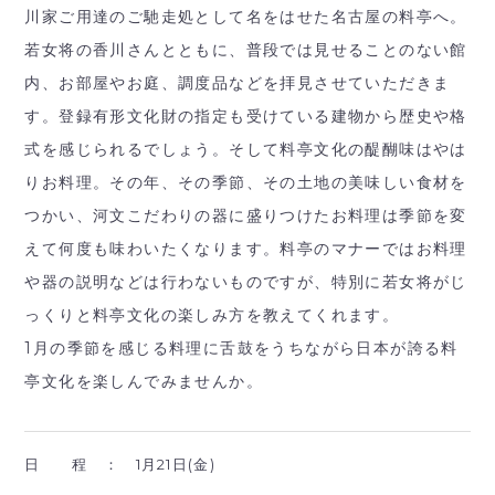
川家ご用達のご馳走処として名をはせた名古屋の料亭へ。
若女将の香川さんとともに、普段では見せることのない館
内、お部屋やお庭、調度品などを拝見させていただきま
す。登録有形文化財の指定も受けている建物から歴史や格
式を感じられるでしょう。そして料亭文化の醍醐味はやは
りお料理。その年、その季節、その土地の美味しい食材を
つかい、河文こだわりの器に盛りつけたお料理は季節を変
えて何度も味わいたくなります。料亭のマナーではお料理
や器の説明などは行わないものですが、特別に若女将がじ
っくりと料亭文化の楽しみ方を教えてくれます。
1月の季節を感じる料理に舌鼓をうちながら日本が誇る料
亭文化を楽しんでみませんか。
日 程 ：
1月21日(金)