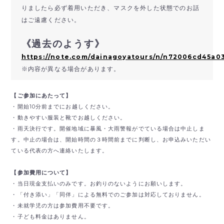
りましたら必ず着用いただき、マスクを外した状態でのお話
はご遠慮ください。
《過去のようす》
https://note.com/dainagoyatours/n/n72006cd45a0
※内容が異なる場合があります。
【ご参加にあたって】
・開始10分前までにお越しください。
・動きやすい服装と靴でお越しください。
・雨天決行です。開催地域に暴風・大雨警報がでている場合は中止しま
す。中止の場合は、開始時間の３時間前までに判断し、お申込みいただい
ている代表の方へ連絡いたします。
【参加費用について】
・当日現金支払いのみです。
お釣りのないようにお願いします。
・「付き添い」「同伴」による無料でのご参加は対応しておりません。
・未就学児の方は参加費用不要です。
・子ども料金はありません。