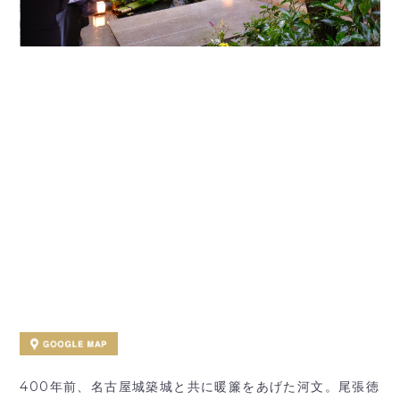
400年前、名古屋城築城と共に暖簾をあげた河文。尾張徳