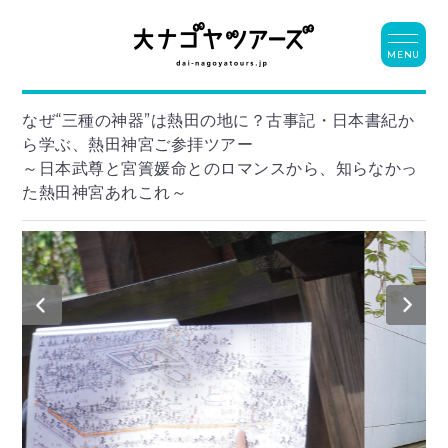
MENU
なぜ“三種の神器”は熱田の地に？古事記・日本書紀か
ら学ぶ、熱田神宮ご参拝ツアー
～日本武尊と宮簀媛命とのロマンスから、知らなかっ
た熱田神宮あれこれ～