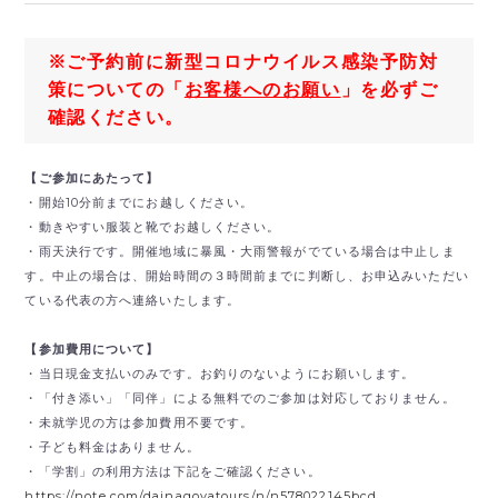
※ご予約前に新型コロナウイルス感染予防対
策についての「
お客様へのお願い
」を必ずご
確認ください。
【ご参加にあたって】
・開始10分前までにお越しください。
・動きやすい服装と靴でお越しください。
・雨天決行です。開催地域に暴風・大雨警報がでている場合は中止しま
す。中止の場合は、開始時間の３時間前までに判断し、お申込みいただい
ている代表の方へ連絡いたします。
【参加費用について】
・当日現金支払いのみです。
お釣りのないようにお願いします。
・「付き添い」「同伴」による無料でのご参加は対応しておりません。
・未就学児の方は参加費用不要です。
・子ども料金はありません。
・「学割」の利用方法は下記をご確認ください。
https://note.com/dainagoyatours/n/n578022145bcd