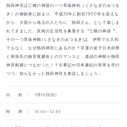
熱田神宮は三種の神器の一つ草薙神剣（くさなぎのみつる
ぎ）の御鎮座に始まり、平成25年に創祀1900年を迎えな
がら、大昔から地元の人たちに「熱田さん」として親しま
れてきました。皇統の正当性を象徴する〝三種の神器〞。
その一つ草薙神剱(
くさなぎのみつるぎ)は、伊勢でも大和
でもなく、
なぜ熱田神宮にあるのか？非運の皇子日本武尊
と尾張氏
の娘宮簀媛命とのロマンスと、
遺品の神剱が熱田
神宮創建につながった！？古事記や日本書紀の世界を学び
つつ、
知らなかった熱田神宮を参詣しましょう。
日 程 ：
7月10日(日)
時 間 ：
10:00～12:30