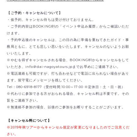
【ご予約・キャンセルについて】
・仮予約、キャンセル待ちは受け付けておりません。
・ご予約内容はBOOKING81の「イベント申込み履歴」からご確認いただ
けます。
・予約申込後のキャンセルは、この日の為に準備を重ねてきたガイド・事
務局ともに、とても悲しい思いをいたします。キャンセルのないようお願
いいたします。
※やむを得ずキャンセルされる場合、BOOKING81からキャンセルをして
いただき、
info＠dai-nagoyatours.jpまでお早めにご連絡下さい。
※電話連絡も可能ですが、打ち合わせなどで電話に出られない場合があり
ます。留守電にメッセージを残してください。
Tel：080-6918-8177（受付時間:10:00～17:00 ※定休日：土・日・祝）
※代わりに参加できる方がおられる場合、キャンセル料は不要です。その
旨をご連絡下さい。
※無連絡不参加の場合、以後のご参加をお断りすることがございます。
【キャンセル料について】
※2019年秋ツアーからキャンセル規定が変更になりましたのでご注意くだ
さい。