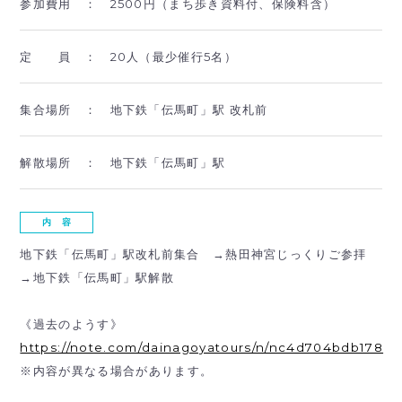
参加費用 ：
2500円（まち歩き資料付、保険料含）
定 員 ：
20人（最少催行5名）
集合場所 ：
地下鉄「伝馬町」駅 改札前
解散場所 ：
地下鉄「伝馬町」駅
内 容
地下鉄「伝馬町」駅改札前集合 →熱田神宮じっくりご参拝
→地下鉄「伝馬町」駅解散
《過去のようす》
https://note.com/dainagoyatours/n/nc4d704bdb178
※内容が異なる場合があります。