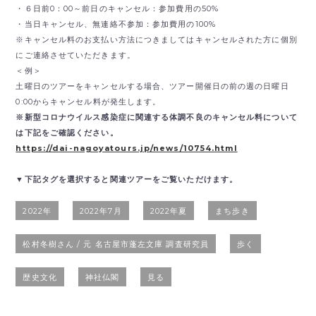
・６日前0：00～前日のキャンセル：参加費用の50%
・当日キャンセル、無連絡不参加：参加費用の100%
※キャンセル料のお支払い方法につきましてはキャンセルされた方に個別
にご連絡させていただきます。
＜例＞
土曜日のツアーをキャンセルする場合、ツアー開催日の前の週の日曜日
0:00からキャンセル料が発生します。
※新型コロナウイルス感染症に関連する体調不良のキャンセル料について
は下記をご確認ください。
https://dai-nagoyatours.jp/news/10754.html
▼下記タグを選択すると関連ツアーをご覧いただけます。
2022年
2022年7月
2022年夏
まち歩き
松村冬樹さん / 元 名古屋市蓬左文庫 調査研究員
歩く
歴史文化
神社仏閣
見る