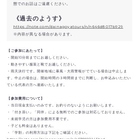
態でのお話はご遠慮ください。
《過去のようす》
https://note.com/dainagoyatours/n/n646d8017b929
※内容が異なる場合があります。
【ご参加にあたって】
・開始10分前までにお越しください。
・動きやすい服装と靴でお越しください。
・雨天決行です。開催地域に暴風・大雨警報がでている場合は中止しま
す。中止の場合は、開始時間の３時間前までに判断し、お申込みいただい
ている代表の方へ連絡いたします。
【参加費用について】
・当日現金支払いのみです。
お釣りのないようにお願いします。
・「付き添い」「同伴」による無料でのご参加は対応しておりません。
・未就学児の方は参加費用不要です。
・子ども料金はありません。
・「学割」の利用方法は下記をご確認ください。