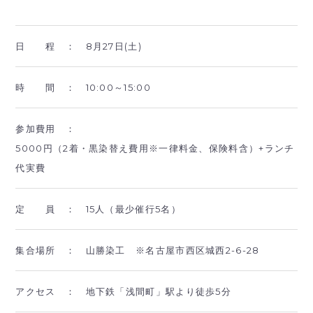
日 程 ：
8月27日(土)
時 間 ：
10:00～15:00
参加費用 ：
5000円（2着・黒染替え費用※一律料金、保険料含）+ランチ
代実費
定 員 ：
15人（最少催行5名）
集合場所 ：
山勝染工 ※名古屋市西区城西2-6-28
アクセス ：
地下鉄「浅間町」駅より徒歩5分