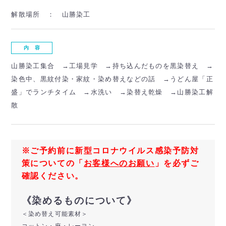
解散場所 ：
山勝染工
内 容
山勝染工集合 →工場見学 →持ち込んだものを黒染替え →
染色中、黒紋付染・家紋・染め替えなどの話 →うどん屋「正
盛」でランチタイム →水洗い →染替え乾燥 →山勝染工解
散
※ご予約前に新型コロナウイルス感染予防対
策についての「
お客様へのお願い
」を必ずご
確認ください。
《染めるものについて》
＜染め替え可能素材＞
コットン・麻・レーヨン