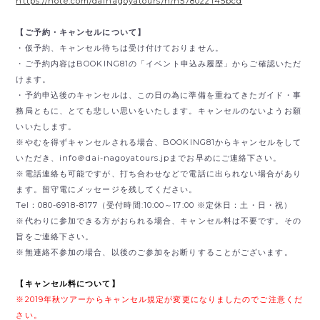
https://note.com/dainagoyatours/n/n578022145bcd
【ご予約・キャンセルについて】
・仮予約、キャンセル待ちは受け付けておりません。
・ご予約内容はBOOKING81の「イベント申込み履歴」からご確認いただ
けます。
・予約申込後のキャンセルは、この日の為に準備を重ねてきたガイド・事
務局ともに、とても悲しい思いをいたします。キャンセルのないようお願
いいたします。
※やむを得ずキャンセルされる場合、BOOKING81からキャンセルをして
いただき、
info＠dai-nagoyatours.jpまでお早めにご連絡下さい。
※電話連絡も可能ですが、打ち合わせなどで電話に出られない場合があり
ます。留守電にメッセージを残してください。
Tel：080-6918-8177（受付時間:10:00～17:00 ※定休日：土・日・祝）
※代わりに参加できる方がおられる場合、キャンセル料は不要です。その
旨をご連絡下さい。
※無連絡不参加の場合、以後のご参加をお断りすることがございます。
【キャンセル料について】
※2019年秋ツアーからキャンセル規定が変更になりましたのでご注意くだ
さい。