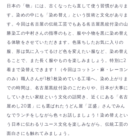
日本の「物」には、古くなったら直して使う習慣がありま
す。染めの中にも「染め替え」という技術と文化がありま
す。今回は名古屋の伝統工芸でもある名古屋黒紋付染の山
勝染工の中村さんの指導のもと、服や小物を黒に染め替え
る体験をさせていただきます。色落ちしたお気に入りの
服、形は気に入ってるけど色を変えたい服など、染め替え
ることで、また長く服やものを楽しみましょう。特別に2
着まで染替えできます！（今回はコットン・麻・レーヨン
のみ）職人さんが1枚1枚染めている工場へ。染め上がりま
での時間は、名古屋黒紋付染のこだわりや、日本が大事に
していきたい家紋という文化の話聞き、近くにある「名古
屋めし20選」にも選ばれたうどん屋「正盛」さんでみん
なでランチをしながら色々お話しましょう！染め替えとい
う日本に伝わるリユース文化を楽しみながら、伝統工芸の
面白さにも触れてみましょう。