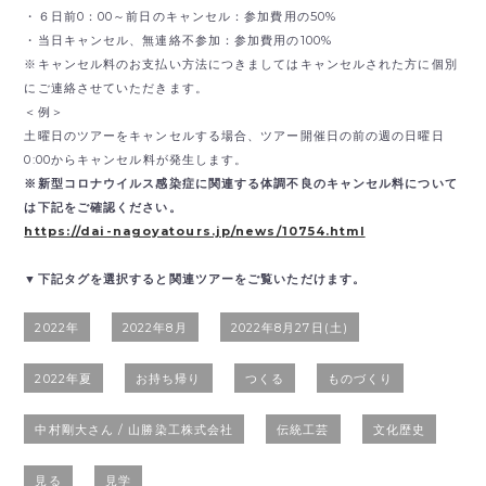
・６日前0：00～前日のキャンセル：参加費用の50%
・当日キャンセル、無連絡不参加：参加費用の100%
※キャンセル料のお支払い方法につきましてはキャンセルされた方に個別
にご連絡させていただきます。
＜例＞
土曜日のツアーをキャンセルする場合、ツアー開催日の前の週の日曜日
0:00からキャンセル料が発生します。
※新型コロナウイルス感染症に関連する体調不良のキャンセル料について
は下記をご確認ください。
https://dai-nagoyatours.jp/news/10754.html
▼下記タグを選択すると関連ツアーをご覧いただけます。
2022年
2022年8月
2022年8月27日(土)
2022年夏
お持ち帰り
つくる
ものづくり
中村剛大さん / 山勝染工株式会社
伝統工芸
文化歴史
見る
見学