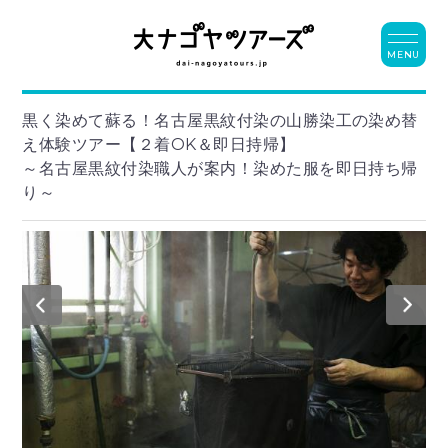
MENU
黒く染めて蘇る！名古屋黒紋付染の山勝染工の染め替
え体験ツアー【２着OK＆即日持帰】
～名古屋黒紋付染職人が案内！染めた服を即日持ち帰
り～