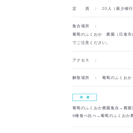
定 員 ：
20人（最少催行
集合場所 ：
葡萄のふくおか 農園（日進市
でご注意ください。
アクセス ：
解散場所 ：
葡萄のふくおか
内 容
葡萄のふくおか農園集合→農園
6種食べ比べ→葡萄のふくおか