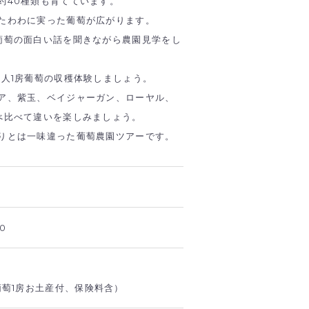
約40種類も育てています。
たわわに実った葡萄が広がります。
葡萄の面白い話を聞きながら農園見学をし
1人1房葡萄の収穫体験しましょう。
ア、紫玉、ベイジャーガン、ローヤル、
べ比べて違いを楽しみましょう。
りとは一味違った葡萄農園ツアーです。
0
葡萄1房お土産付、保険料含）