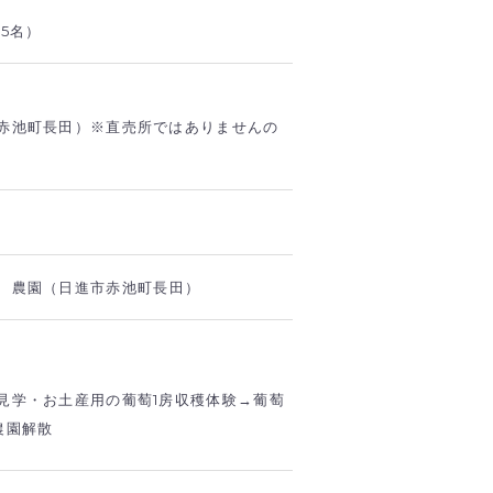
5名）
赤池町長田）※直売所ではありませんの
 農園（日進市赤池町長田）
見学・お土産用の葡萄1房収穫体験→葡萄
農園解散