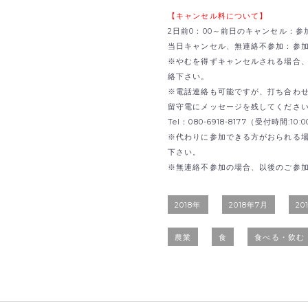
【キャンセル料について】
2日前0：00～前日のキャンセル：参
当日キャンセル、無連絡不参加：参加費
※やむを得ずキャンセルされる場合、 inf
絡下さい。
※電話連絡も可能ですが、打ち合わ
留守電にメッセージを残してくださ
Tel：080-6918-8177（受付時間:1
※代わりに参加できる方がおられる
下さい。
※無連絡不参加の場合、以後のご参
2018年
2018年7月
20
農業
食
食べる・飲む