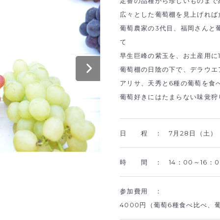
定番の品種から珍しいものまで
広々とした葡萄棚を見上げれば
葡萄農家の3代目、福岡さんと
て
早生巨峰の紫玉を、お土産用に
葡萄棚の日陰の下で、デラウエ
アリサ、天秀と6種の葡萄を食
葡萄好きにはたまらない味覚狩
日 程 ：
7月28日（土）
時 間 ：
14：00～16：0
参加費用 ：
4000円（葡萄6種食べ比べ、