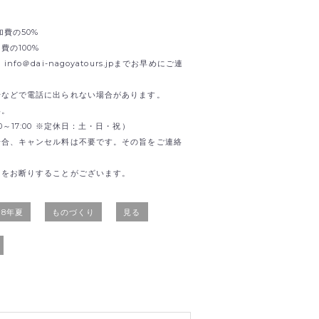
加費の50%
の100%
o＠dai-nagoyatours.jpまでお早めにご連
せなどで電話に出られない場合があります。
い。
0:00～17:00 ※定休日：土・日・祝）
場合、キャンセル料は不要です。その旨をご連絡
加をお断りすることがございます。
18年夏
ものづくり
見る