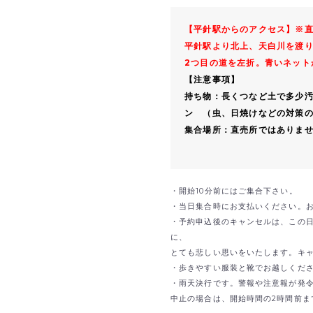
【平針駅からのアクセス】※
平針駅より北上、天白川を渡
2つ目の道を左折。青いネット
【注意事項】
持ち物：長くつなど土で多少汚
ン （虫、日焼けなどの対策
集合場所：直売所ではありま
・開始10分前にはご集合下さい。
・当日集合時にお支払いください。
・予約申込後のキャンセルは、この
に、
とても悲しい思いをいたします。キ
・歩きやすい服装と靴でお越しくだ
・雨天決行です。警報や注意報が発
中止の場合は、開始時間の2時間前ま