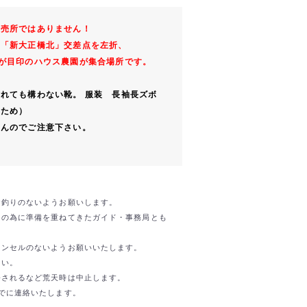
直売所ではありません！
り「新大正橋北」交差点を左折、
が目印のハウス農園が集合場所です。
れても構わない靴。 服装 長袖長ズボ
のため）
せんのでご注意下さい。
お釣りのないようお願いします。
日の為に準備を重ねてきたガイド・事務局とも
ャンセルのないようお願いいたします。
さい。
令されるなど荒天時は中止します。
でに連絡いたします。