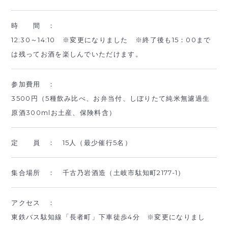
時 間 ：
12:30～14:10 ※変更になりました ※終了後も15：00まで
は残ってお酒を楽しんでいただけます。
参加費用 ：
3500円（5種飲み比べ、お弁当付、しぼりたて純米無濾過生
原酒300mlお土産、保険料含）
定 員 ：
15人（最少催行5名）
集合場所 ：
千古乃岩酒造（土岐市駄知町2177-1）
アクセス ：
東鉄バス駄知線「長者町」下車徒歩4分 ※変更になりまし