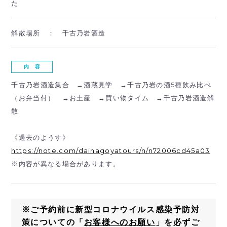
た
解散場所 ：
千古乃岩酒造
内 容
千古乃岩酒造集合 →酒蔵見学 →千古乃岩の酒5種飲み比べ
（お弁当付） →お土産 →買い物タイム →千古乃岩酒造解
散
《過去のようす》
https://note.com/dainagoyatours/n/n72006cd45a03
※内容が異なる場合があります。
※ご予約前に新型コロナウイルス感染予防対
策についての「
お客様へのお願い
」を必ずご