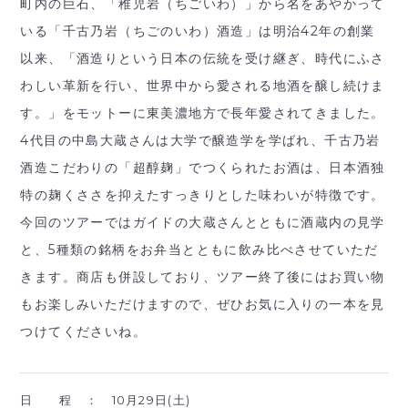
町内の巨石、「稚児岩（ちごいわ）」から名をあやかって
いる「千古乃岩（ちごのいわ）酒造」は明治42年の創業
以来、「酒造りという日本の伝統を受け継ぎ、時代にふさ
わしい革新を行い、世界中から愛される地酒を醸し続けま
す。」をモットーに東美濃地方で長年愛されてきました。
4代目の中島大蔵さんは大学で醸造学を学ばれ、千古乃岩
酒造こだわりの「超醇麹」でつくられたお酒は、日本酒独
特の麹くささを抑えたすっきりとした味わいが特徴です。
今回のツアーではガイドの大蔵さんとともに酒蔵内の見学
と、5種類の銘柄をお弁当とともに飲み比べさせていただ
きます。商店も併設しており、ツアー終了後にはお買い物
もお楽しみいただけますので、ぜひお気に入りの一本を見
つけてくださいね。
日 程 ：
10月29日(土)