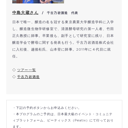
中島大蔵さん
/ 千古乃岩酒造 代表
日本で唯一、醸造の名を冠する東京農業大学醸造学科に入学
し、醸造微生物学研修室で、清酒酵母研究の第一人者、竹田
正久教授に師事。卒業後も、副手として研究室に残り、日本
醸造学会で酵母に関する発表も行う。千古乃岩酒造株式会社
に入社後、越後杜氏、山本登に師事。2011年に４代目に就
任。
◇
ツアー一覧
◇
千古乃岩酒造
・下記の予約ボタンからお申込みください。
・本プログラムのご予約は、日本最大級のイベント・コミュニテ
ィプラットフォーム、ピーティックス（Peatix）にて行っており
ます。