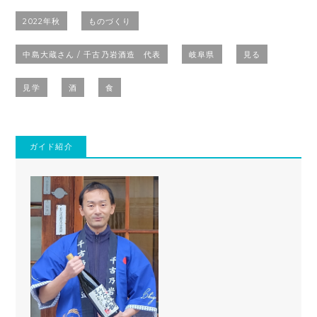
2022年秋
ものづくり
中島大蔵さん / 千古乃岩酒造 代表
岐阜県
見る
見学
酒
食
ガイド紹介