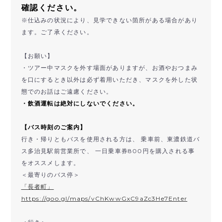
確認ください。
※仕込みの状況により、見学できない箇所がある場合があり
ます。ご了承ください。
【お願い】
・ツアー中マスクを外す場面がありますが、お酒やおつまみ
を口にするとき以外は必ず着用いただき、マスクを外した状
態でのお話はご遠慮ください。
・飲酒運転は絶対にしないでください。
【バス時刻のご案内】
行き・帰りともバスを使用される方は、 乗車前、東濃鉄道バ
ス多治見駅前営業所で、 一日乗車券800円を購入される事
をオススメします。
＜最寄りのバス停＞
「長者町」
https://goo.gl/maps/vChKwwGxC9aZc3He7Enter