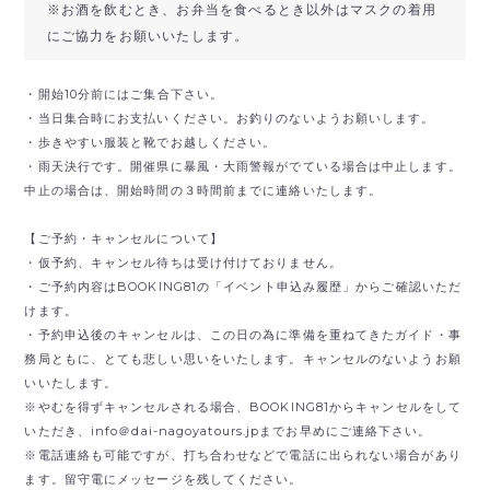
※お酒を飲むとき、お弁当を食べるとき以外はマスクの着用
にご協力をお願いいたします。
・開始10分前にはご集合下さい。
・当日集合時にお支払いください。お釣りのないようお願いします。
・歩きやすい服装と靴でお越しください。
・雨天決行です。開催県に暴風・大雨警報がでている場合は中止します。
中止の場合は、開始時間の３時間前までに連絡いたします。
【ご予約・キャンセルについて】
・仮予約、キャンセル待ちは受け付けておりません。
・ご予約内容はBOOKING81の「イベント申込み履歴」からご確認いただ
けます。
・予約申込後のキャンセルは、この日の為に準備を重ねてきたガイド・事
務局ともに、とても悲しい思いをいたします。キャンセルのないようお願
いいたします。
※やむを得ずキャンセルされる場合、BOOKING81からキャンセルをして
いただき、
info＠dai-nagoyatours.jpまでお早めにご連絡下さい。
※電話連絡も可能ですが、打ち合わせなどで電話に出られない場合があり
ます。留守電にメッセージを残してください。