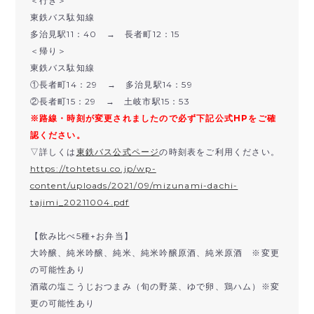
＜行き＞
東鉄バス駄知線
多治見駅11：40 → 長者町12：15
＜帰り＞
東鉄バス駄知線
①長者町14：29 → 多治見駅14：59
②長者町15：29 → 土岐市駅15：53
※路線・時刻が変更されましたので必ず下記公式HPをご確
認ください。
▽詳しくは
東鉄バス公式ページ
の時刻表をご利用ください。
https://tohtetsu.co.jp/wp-
content/uploads/2021/09/mizunami-dachi-
tajimi_20211004.pdf
【飲み比べ5種+お弁当】
大吟醸、純米吟醸、純米、純米吟醸原酒、純米原酒 ※変更
の可能性あり
酒蔵の塩こうじおつまみ（旬の野菜、ゆで卵、鶏ハム）※変
更の可能性あり