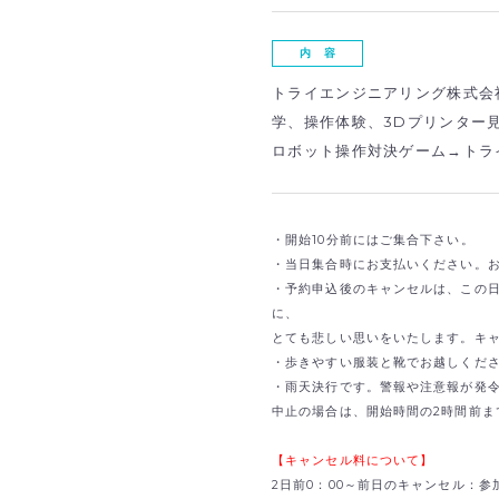
内 容
トライエンジニアリング株式会
学、操作体験、3Dプリンター
ロボット操作対決ゲーム→トラ
・開始10分前にはご集合下さい。
・当日集合時にお支払いください。
・予約申込後のキャンセルは、この
に、
とても悲しい思いをいたします。キ
・歩きやすい服装と靴でお越しくだ
・雨天決行です。警報や注意報が発
中止の場合は、開始時間の2時間前ま
【キャンセル料について】
2日前0：00～前日のキャンセル：参