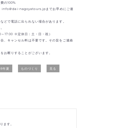
の100%
o＠dai-nagoyatours.jpまでお早めにご連
せなどで電話に出られない場合があります。
い。
0:00～17:00 ※定休日：土・日・祝）
場合、キャンセル料は不要です。その旨をご連絡
加をお断りすることがございます。
18年夏
ものづくり
見る
おります。