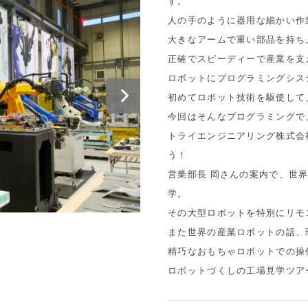
す。
人の手のように器用な細かい作
大きなアームで重い部品を持ち
正確でスピーディーで産業を支
ロボットにプログラミングシス
初めてロボット技術を駆使して
今回はそんなプログラミングで
トライエンジニアリング株式会
う！
営業部長 岡さんの案内で、世
学。
その大型ロボットを特別にリモ
また世界の産業ロボットの話、
精巧なおもちゃロボットでの操
ロボットづくしの工場見学ツア