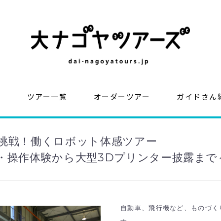
？
ツアー一覧
オーダーツアー
ガイドさん
挑戦！働くロボット体感ツアー
・操作体験から大型3Dプリンター披露まで
自動車、飛行機など、ものづく