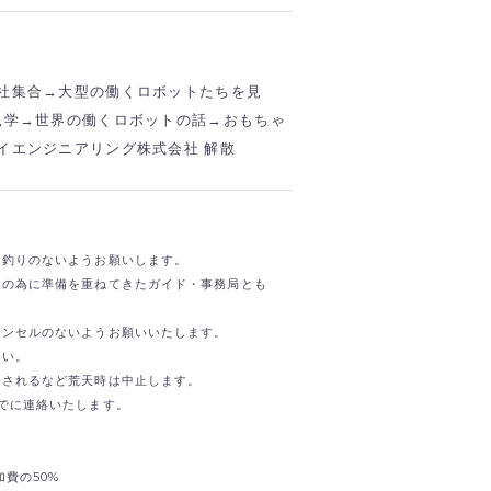
社集合→大型の働くロボットたちを見
見学→世界の働くロボットの話→おもちゃ
イエンジニアリング株式会社 解散
お釣りのないようお願いします。
日の為に準備を重ねてきたガイド・事務局とも
ャンセルのないようお願いいたします。
さい。
令されるなど荒天時は中止します。
でに連絡いたします。
加費の50%