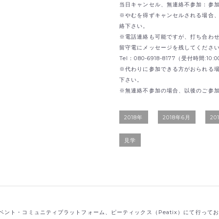
当日キャンセル、無連絡不参加：参加費
※やむを得ずキャンセルされる場合、 inf
絡下さい。
※電話連絡も可能ですが、打ち合わ
留守電にメッセージを残してくださ
Tel：080-6918-8177（受付時間:1
※代わりに参加できる方がおられる
下さい。
※無連絡不参加の場合、以後のご参
2018年
2018年6月
20
見学
ント・コミュニティプラットフォーム、ピーティックス（Peatix）にて行って