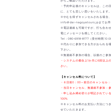
からご確認いただけます。
・予約申込後のキャンセルは、この
に、とても悲しい思いをいたします
※やむを得ずキャンセルされる場合、B
info＠dai-nagoyatours.jp
※電話連絡も可能ですが、打ち合わ
電にメッセージを残してください。
Tel：080-6918-8177（受付時間:1
※代わりに参加できる方がおられる
下さい。
※無連絡不参加の場合、以後のご参
・システムの都合上1か月に6回以上
さい。
【キャンセル料について】
・６日前0：00～前日のキャンセル：
・当日キャンセル、無連絡不参加：参
・申し込み締め切りが明記されてい
100%
※キャンセル料のお支払い方法につ
せていただきます。