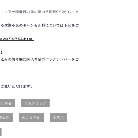
、ツアー開催日の前の週の日曜日0:00からキャ
する体調不良のキャンセル料については下記をご
news/10754.html
て】
申込みの備考欄に購入希望のバックナンバーをご
をご覧いただけます。
023年春
アカデミック
博物館
名古屋市内
学芸員