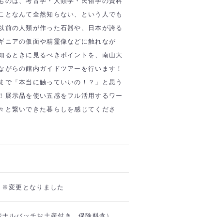
ものは、考古学・人類学・民俗学の資料
ことなんて全然知らない、という人でも
以前の人類が作った石器や、日本が誇る
ギニアの仮面や精霊像などに触れなが
知るときに見るべきポイントを、南山大
ながらの館内ガイドツアーを行います！
まで「本当に触っていいの！？」と思う
！展示品を使い五感をフル活用するワー
々と繋いできた暮らしを感じてくださ
00 ※変更となりました
リジナルバッチお土産付き、保険料含）