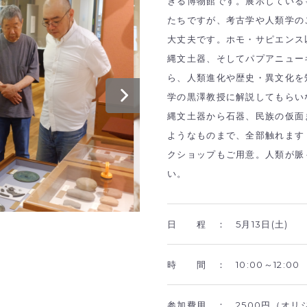
きる博物館です。展示している
たちですが、考古学や人類学の
大丈夫です。ホモ・サピエンス
縄文土器、そしてパプアニュー
ら、人類進化や歴史・異文化を
学の黒澤教授に解説してもらい
縄文土器から石器、民族の仮面
ようなものまで、全部触れます
クショップもご用意。人類が脈
い。
日 程 ：
5月13日(土)
時 間 ：
10:00～12:
参加費用 ：
2500円（オ