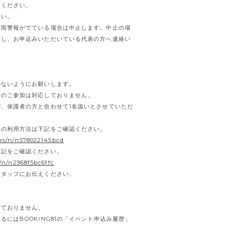
しください。
さい。
大雨警報がでている場合は中止します。中止の場
断し、お申込みいただいている代表の方へ連絡い
のないようにお願いします。
でのご参加は対応しておりません。
、保護者の方と合わせて1名扱いとさせていただ
」の利用方法は下記をご確認ください。
urs/n/n578022145bcd
下記をご確認ください。
s/n/n2968f5bc6ffc
スタッフにお伝えください。
けておりません。
にはBOOKING81の「イベント申込み履歴」