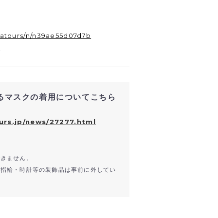
yatours/n/n39ae55d07d7b
。
るマスクの着用についてこちら
urs.jp/news/27277.html
できません。
、指輪・時計等の装飾品は事前に外してい