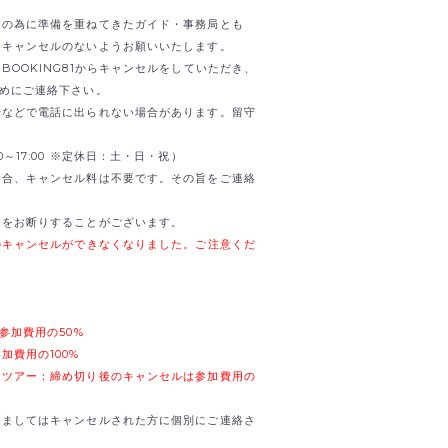
日の為に準備を重ねてきたガイド・事務局とも
。キャンセルのないようお願いいたします。
OOKING81からキャンセルをしていただき、
までお早めにご連絡下さい。
せなどで電話に出られない場合があります。留守
0:00～17:00 ※定休日：土・日・祝）
場合、キャンセル料は不要です。その旨をご連絡
加をお断りすることがございます。
のキャンセルができなくなりました。ご注意くだ
参加費用の50%
加費用の100%
るツアー：締め切り後のキャンセルは参加費用の
きましてはキャンセルされた方に個別にご連絡さ