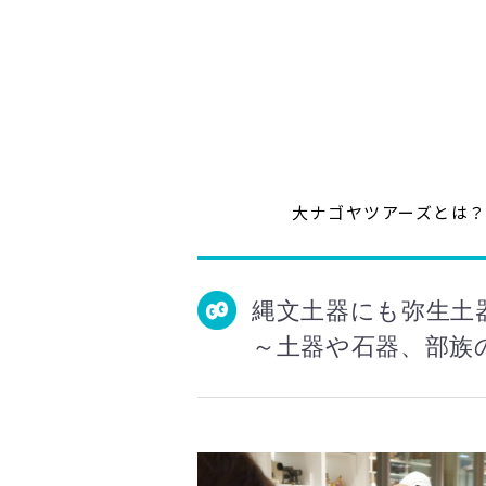
大ナゴヤツアーズとは
縄文土器にも弥生土
～土器や石器、部族