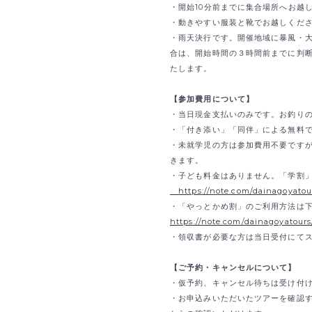
・開始10分前までに集合場所へお越
・動きやすい服装と靴でお越しくだ
・雨天決行です。開催地域に暴風・
合は、開始時間の３時間前までに判
たします。
【参加費用について】
・当日現金支払いのみです。
お釣り
・「付き添い」「同伴」による無料
・未就学児の方は参加費用不要ですが
きます。
・子ども料金はありません。「学割
https://note.com/dainagoyato
・「やっとかめ割」のご利用方法は
https://note.com/dainagoyatour
・領収書が必要な方は当日受付にて
【ご予約・キャンセルについて】
・仮予約、キャンセル待ちは受け付
・お申込みいただいたツアーを確認する