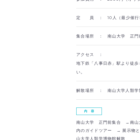
定 員 ：
10人（最少催行
集合場所 ：
南山大学 正門
アクセス ：
地下鉄「八事日赤」駅より徒歩
い。
解散場所 ：
南山大学人類学
内 容
南山大学 正門前集合 →南山
内のガイドツアー → 展示物
山大学人類学博物館解散