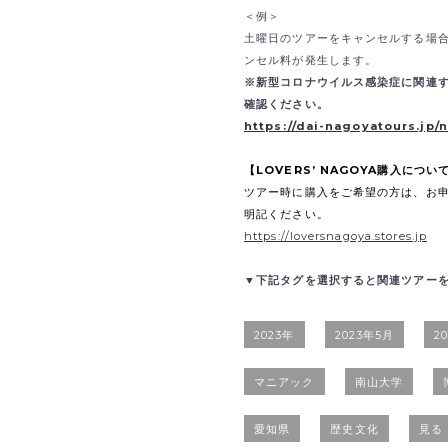
＜例＞
土曜日のツアーをキャンセルする場合
ンセル料が発生します。
※新型コロナウイルス感染症に関連
確認ください。
https://dai-nagoyatours.jp/
【LOVERS’ NAGOYA購入につい
ツアー時に購入をご希望の方は、お
明記ください。
https://loversnagoya.stores.jp
▼下記タグを選択すると関連ツアー
2023年
2023年5月
2
マニアック
南山大学
愛知県
歴史文化
見る