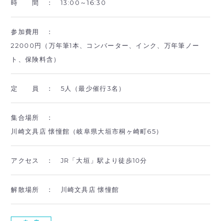
時 間 ：
13:00～16:30
参加費用 ：
22000円（万年筆1本、コンバーター、インク、万年筆ノー
ト、保険料含）
定 員 ：
5人（最少催行3名）
集合場所 ：
川崎文具店 懐憧館（岐阜県大垣市桐ヶ崎町65）
アクセス ：
JR「大垣」駅より徒歩10分
解散場所 ：
川崎文具店 懐憧館