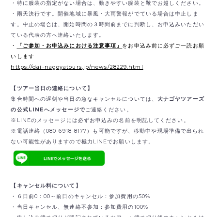
・特に服装の指定がない場合は、動きやすい服装と靴でお越しください。
・雨天決行です。開催地域に暴風・大雨警報がでている場合は中止しま
す。中止の場合は、開始時間の３時間前までに判断し、お申込みいただい
ている代表の方へ連絡いたします。
・
「ご参加・お申込みにおける注意事項」
をお申込み前に必ずご一読お願
いします
https://dai-nagoyatours.jp/news/28229.html
【ツアー当日の連絡について】
集合時間への遅刻や当日の急なキャンセルについては、
大ナゴヤツアーズ
の公式LINEへメッセージで
ご連絡ください。
※LINEのメッセージには必ずお申込みの名前を明記してください。
※電話連絡（080-6918-8177）も可能ですが、移動中や現場準備で出られ
ない可能性がありますので極力LINEでお願いします。
【キャンセル料について】
・６日前0：00～前日のキャンセル：参加費用の50%
・当日キャンセル、無連絡不参加：参加費用の100%