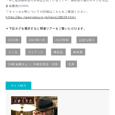
・申し込み締め切りが明記されているツアー：締め切り後のキャンセルは
参加費用の100%
▽キャンセル料についての詳細はこちらをご確認ください。
https://dai-nagoyatours.jp/news/28229.html
▼下記タグを選択すると関連ツアーをご覧いただけます。
2023年
2023年11月
2023年秋
お持ち帰り
つくる
マニアック
嗜好品
岐阜県
川崎 紘嗣さん ／ 川崎文具店 社長
文具
ガイド紹介