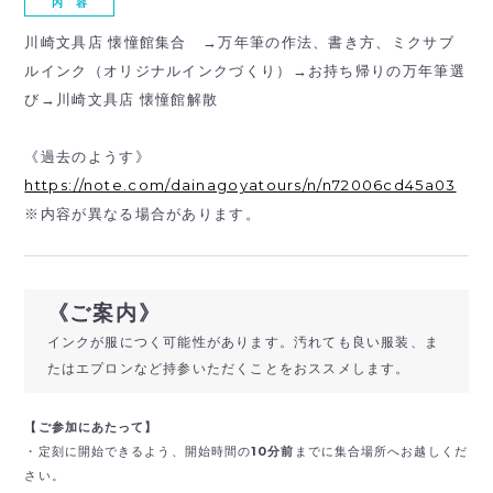
内 容
川崎文具店 懐憧館集合 →万年筆の作法、書き方、ミクサブ
ルインク（オリジナルインクづくり）→お持ち帰りの万年筆選
び→川崎文具店 懐憧館解散
《過去のようす》
https://note.com/dainagoyatours/n/n72006cd45a03
※内容が異なる場合があります。
《ご案内》
インクが服につく可能性があります。汚れても良い服装、ま
たはエプロンなど持参いただくことをおススメします。
【ご参加にあたって】
・定刻に開始できるよう、開始時間の
10分前
までに集合場所へお越しくだ
さい。