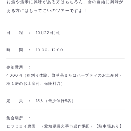
お酒や酒米に興味がある方はもちろん、食の自給に興味が
ある方にはもってこいのツアーですよ！
日 程 ：
10月22日(日)
時 間 ：
10:00～12:00
参加費用 ：
4000円（稲刈り体験、野草茶またはハーブティのお土産付・
稲１房のお土産付、保険料含）
定 員 ：
15人（最少催行5名）
集合場所 ：
ヒフミヨイ農園 （愛知県長久手市岩作隅田）【駐車場あり】