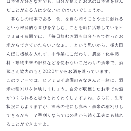
日本酒が好きな方でも、自分が植えたお米の日本酒を飲ん
だことがある方は少ないのではないでしょうか。
「暮らしの根本である「食」を自ら賄うことや土に触れる
という根源的な喜びを楽しむ」ことを軸に活動しているヒ
フミヨイ農園では、「毎日飲むお酒も自分たちで作ったお
米からできていたらいいなぁ。」という思いから、極力田
んぼに機械を入れず、手作業にこだわり、農薬・化学肥
料・動物由来の肥料などを使わないこだわりの酒米で、酒
蔵さん協力のもと2020年からお酒を造っています。
このツアーでは、ヒフミヨイ農園のみなさんと一緒に、酒
米の稲刈りを体験しましょう。自分が収穫したお米でお酒
がつくられると思うとわくわくしますよね。さらに、生育
状況にもよりますが、酒米の他にも赤米・黒米の稲刈りも
できるかも！？手刈りならではの昔から続く工夫にも触れ
ることができますよ。