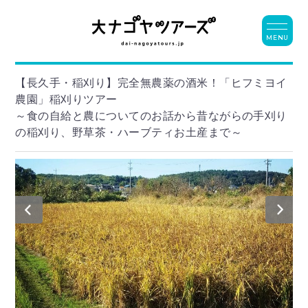
MENU
【長久手・稲刈り】完全無農薬の酒米！「ヒフミヨイ
農園」稲刈りツアー
～食の自給と農についてのお話から昔ながらの手刈り
の稲刈り、野草茶・ハーブティお土産まで～