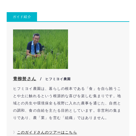
ガイド紹介
青柳努さん
/ ヒフミヨイ農園
ヒフミヨイ農園は、暮らしの根本である「食」を自ら賄うこ
とや土に触れるという根源的な喜びを楽しむ集まりです。地
域との共生や環境保全も視野に入れた農事を通じた、自然と
の調和、食の自給を主たる目的としています。非営利の集ま
りであり、農「業」を営む「組織」ではありません。
〉
このガイドさんのツアーはこちら