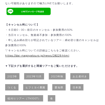
ない可能性がありますので極力LINEでお願いします。
【キャンセル料について】
・６日前0：00～前日のキャンセル：参加費用の50%
・当日キャンセル、無連絡不参加：参加費用の100%
・申し込み締め切りが明記されているツアー：締め切り後のキャンセルは
参加費用の100%
▽キャンセル料についての詳細はこちらをご確認ください。
https://dai-nagoyatours.jp/news/28229.html
▼下記タグを選択すると関連ツアーをご覧いただけます。
2023年
2023年10月
2023年秋
お土産付き
つくる
ヒフミヨイ農園
愛知県
日本酒
稲刈りツアー（TN1007）
食