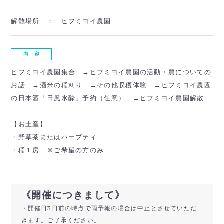
解散場所 ：
ヒフミヨイ農園
内 容
ヒフミヨイ農園集合 →ヒフミヨイ農園の活動・農についての
お話 →酒米の稲刈り →その他収穫体験 →ヒフミヨイ農園
の日本酒「日風水酔」予約（任意） →ヒフミヨイ農園解散
【お土産】
・野草茶またはハーブティ
・稲１房 ※ご希望の方のみ
《開催につきまして》
・開催日3日前の時点で雨予報の場合は中止とさせていただ
きます。ご了承ください。