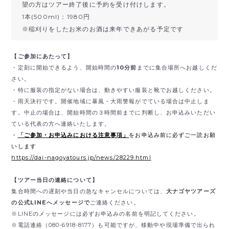
望の方はツアー終了後に予約を受け付けします。
1本(500ml)：1980円
※稲刈りをしたお米のお酒は来年できあがる予定です
【ご参加にあたって】
・定刻に開始できるよう、開始時間の
10分前
までに集合場所へお越しくだ
さい。
・特に服装の指定がない場合は、動きやすい服装と靴でお越しください。
・雨天決行です。開催地域に暴風・大雨警報がでている場合は中止しま
す。中止の場合は、開始時間の３時間前までに判断し、お申込みいただい
ている代表の方へ連絡いたします。
・
「ご参加・お申込みにおける注意事項」
をお申込み前に必ずご一読お願
いします
https://dai-nagoyatours.jp/news/28229.html
【ツアー当日の連絡について】
集合時間への遅刻や当日の急なキャンセルについては、
大ナゴヤツアーズ
の公式LINEへメッセージで
ご連絡ください。
※LINEのメッセージには必ずお申込みの名前を明記してください。
※電話連絡（080-6918-8177）も可能ですが、移動中や現場準備で出られ