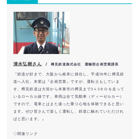
清水弘樹さん
/ 樽見鉄道株式会社 運輸部企画営業課長
『鉄道が好きで、大阪から岐阜に移住し、平成
18
年に樽見鉄
道へ
入社。本業は『企画営業』ですが、運転士もしていま
す。
樽見鉄道は大垣から本巣市の樽見まで
34.5
キロを走って
いるロ
ーカル線です。車両は全て気動車（ディーゼルカー）
ですので、
電車とはまた違った乗り心地を体験できると思い
ます。
ぜひ皆さんで楽しく運転し、
鉄道に触れていただけれ
ばと思います。』
◇関連リンク