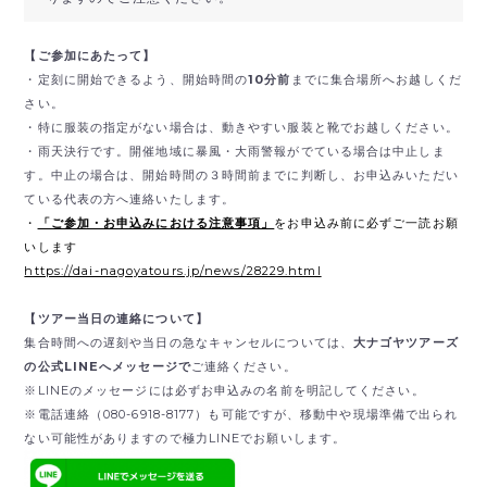
【ご参加にあたって】
・定刻に開始できるよう、開始時間の
10分前
までに集合場所へお越しくだ
さい。
・特に服装の指定がない場合は、動きやすい服装と靴でお越しください。
・雨天決行です。開催地域に暴風・大雨警報がでている場合は中止しま
す。中止の場合は、開始時間の３時間前までに判断し、お申込みいただい
ている代表の方へ連絡いたします。
・
「ご参加・お申込みにおける注意事項」
をお申込み前に必ずご一読お願
いします
https://dai-nagoyatours.jp/news/28229.html
【ツアー当日の連絡について】
集合時間への遅刻や当日の急なキャンセルについては、
大ナゴヤツアーズ
の公式LINEへメッセージで
ご連絡ください。
※LINEのメッセージには必ずお申込みの名前を明記してください。
※電話連絡（080-6918-8177）も可能ですが、移動中や現場準備で出られ
ない可能性がありますので極力LINEでお願いします。