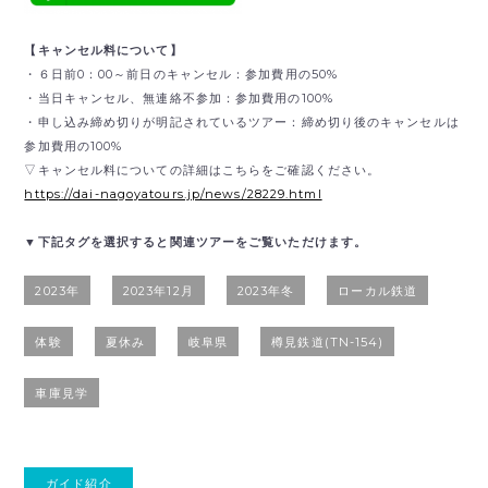
【キャンセル料について】
・６日前0：00～前日のキャンセル：参加費用の50%
・当日キャンセル、無連絡不参加：参加費用の100%
・申し込み締め切りが明記されているツアー：締め切り後のキャンセルは
参加費用の100%
▽キャンセル料についての詳細はこちらをご確認ください。
https://dai-nagoyatours.jp/news/28229.html
▼下記タグを選択すると関連ツアーをご覧いただけます。
2023年
2023年12月
2023年冬
ローカル鉄道
体験
夏休み
岐阜県
樽見鉄道(TN-154)
車庫見学
ガイド紹介