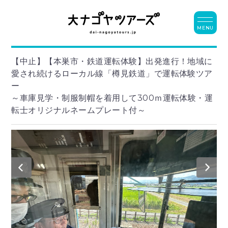
MENU
【中止】【本巣市・鉄道運転体験】出発進行！地域に
愛され続けるローカル線「樽見鉄道」で運転体験ツア
ー
～車庫見学・制服制帽を着用して300ｍ運転体験・運
転士オリジナルネームプレート付～