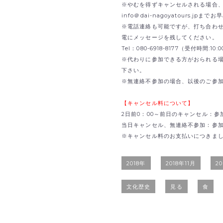
※やむを得ずキャンセルされる場合、B
info＠dai-nagoyatours.jp
※電話連絡も可能ですが、打ち合わ
電にメッセージを残してください。
Tel：080-6918-8177（受付時間:1
※代わりに参加できる方がおられる
下さい。
※無連絡不参加の場合、以後のご参
【キャンセル料について】
2日前0：00～前日のキャンセル：参
当日キャンセル、無連絡不参加：参加費
※キャンセル料のお支払いにつきま
2018年
2018年11月
2
文化歴史
見る
食