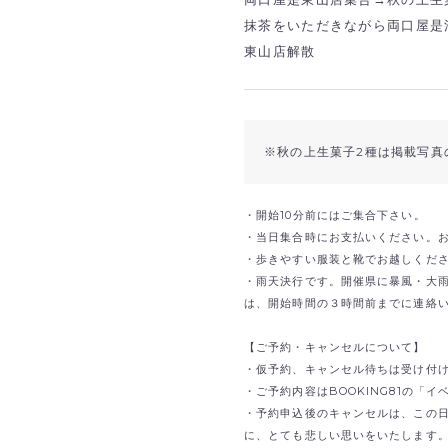
抹茶をいただきながら両口屋是
東山店解散
※秋の上生菓子2種は掲載写真
・開始10分前にはご集合下さい。
・当日集合時にお支払いください。
・歩きやすい服装と靴でお越しくだ
・雨天決行です。開催県に暴風・大
は、開始時間の３時間前までに連絡
【ご予約・キャンセルについて】
・仮予約、キャンセル待ちは受け付
・ご予約内容はBOOKING81の「
・予約申込後のキャンセルは、この
に、とても悲しい思いをいたします