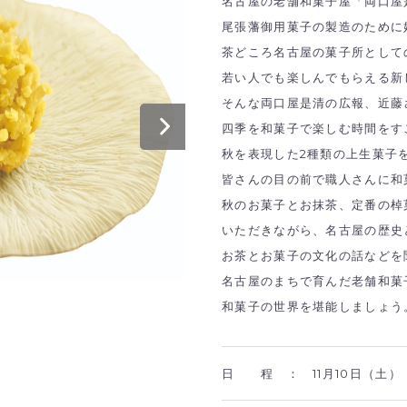
名古屋の老舗和菓子屋「両口屋
尾張藩御用菓子の製造のために
茶どころ名古屋の菓子所として
若い人でも楽しんでもらえる新
そんな両口屋是清の広報、近藤
四季を和菓子で楽しむ時間をす
秋を表現した2種類の上生菓子
皆さんの目の前で職人さんに和
秋のお菓子とお抹茶、定番の棹
いただきながら、名古屋の歴史
お茶とお菓子の文化の話などを
名古屋のまちで育んだ老舗和菓
和菓子の世界を堪能しましょう
日 程 ：
11月10日（土）