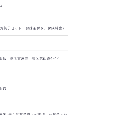
0
屋お菓子セット・お抹茶付き、保険料含）
店 ※名古屋市千種区東山通4-4-1
山店
菓子2種を和菓子職人が実演→お菓子とお