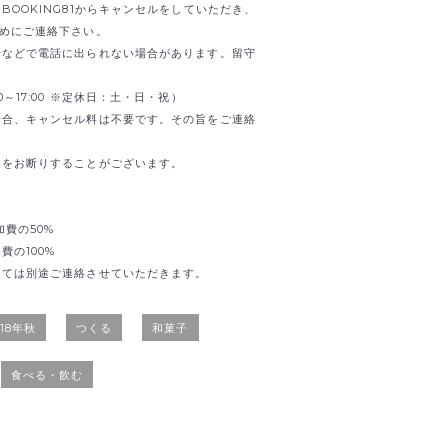
OOKING81からキャンセルをしていただき、
までお早めにご連絡下さい。
せなどで電話に出られない場合があります。留守
0:00～17:00 ※定休日：土・日・祝）
場合、キャンセル料は不要です。その旨をご連絡
加をお断りすることがございます。
加費の50%
の100%
しては別途ご連絡させていただきます。
018年秋
つくる
和菓子
食べる・飲む