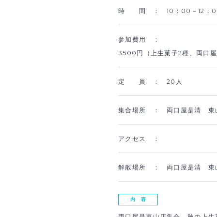
時 間 ：
10：00－12：0
参加費用 ：
3500円（上生菓子2種、両口
定 員 ：
20人
集合場所 ：
両口屋是清 東山
アクセス ：
解散場所 ：
両口屋是清 東
内 容
両口屋是東山店集合→秋の上生