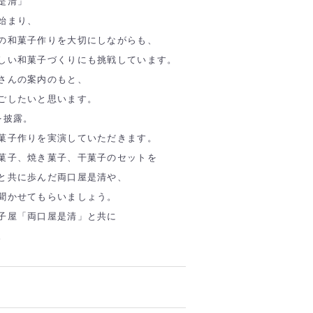
是清」
始まり、
の和菓子作りを大切にしながらも、
しい和菓子づくりにも挑戦しています。
さんの案内のもと、
ごしたいと思います。
を披露。
菓子作りを実演していただきます。
菓子、焼き菓子、干菓子のセットを
と共に歩んだ両口屋是清や、
聞かせてもらいましょう。
子屋「両口屋是清」と共に
。