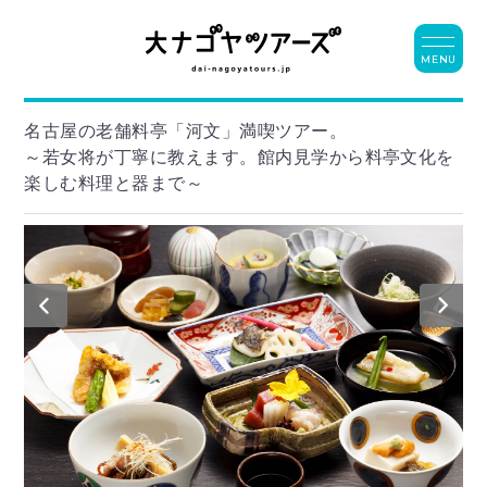
MENU
名古屋の老舗料亭「河文」満喫ツアー。
～若女将が丁寧に教えます。館内見学から料亭文化を
楽しむ料理と器まで～