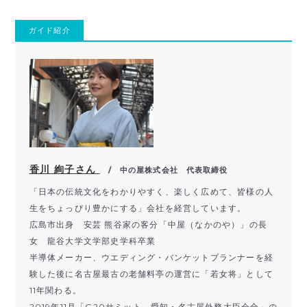
ガイド紹介
香川 絢子さん
/ 中の屋株式会社 代表取締役
「日本の伝統文化をわかりやすく、楽しく広めて、皆様の人
生をちょっぴり豊かにする」会社を経営しています。
広島市出身 安芸 熊谷家の客分「中屋（なかのや）」の長
女 龍谷大学文学部史学科卒業
半導体メーカー、ウエディング・バンケットプランナーを経
験した後に名古屋最古の老舗料亭の運営に「若女将」として
11年関わる。
2019年11月「G20サミット 愛知・名古屋外務大臣会合」の