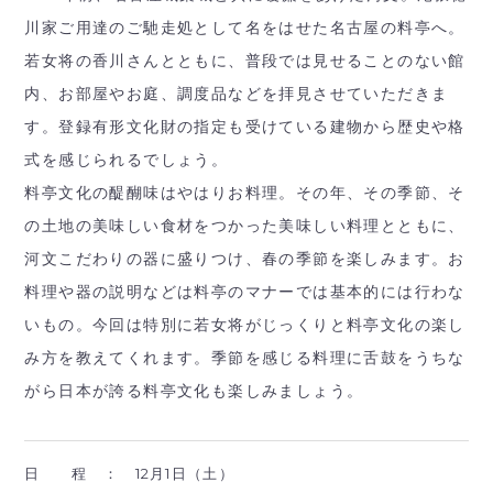
川家ご用達のご馳走処として名をはせた名古屋の料亭へ。
若女将の香川さんとともに、普段では見せることのない館
内、お部屋やお庭、調度品などを拝見させていただきま
す。登録有形文化財の指定も受けている建物から歴史や格
式を感じられるでしょう。
料亭文化の醍醐味はやはりお料理。その年、その季節、そ
の土地の美味しい食材をつかった美味しい料理とともに、
河文こだわりの器に盛りつけ、春の季節を楽しみます。お
料理や器の説明などは料亭のマナーでは基本的には行わな
いもの。今回は特別に若女将がじっくりと料亭文化の楽し
み方を教えてくれます。季節を感じる料理に舌鼓をうちな
がら日本が誇る料亭文化も楽しみましょう。
日 程 ：
12月1日（土）