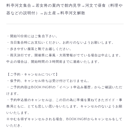
料亭河文集合→若女将の案内で館内見学→河文で昼食（料理や
器などの説明付）→お土産→料亭河文解散
・開始10分前にはご集合下さい。
・当日集合時にお支払いください。お釣りのないようお願いします。
・歩きやすい服装と靴でお越しください。
・雨天決行です。開催県に暴風・大雨警報がでている場合は中止します。
中止の場合は、開始時間の３時間前までに連絡いたします。
【ご予約・キャンセルについて】
・仮予約、キャンセル待ちは受け付けておりません。
・ご予約内容はBOOKING81の「イベント申込み履歴」からご確認いただ
けます。
・予約申込後のキャンセルは、この日の為に準備を重ねてきたガイド・事
務局ともに、とても悲しい思いをいたします。キャンセルのないようお願
いいたします。
※やむを得ずキャンセルされる場合、BOOKING81からキャンセルをして
いただき、