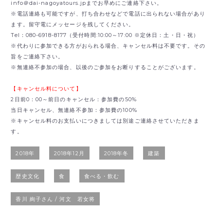
info＠dai-nagoyatours.jpまでお早めにご連絡下さい。
※電話連絡も可能ですが、打ち合わせなどで電話に出られない場合があり
ます。留守電にメッセージを残してください。
Tel：080-6918-8177（受付時間:10:00～17:00 ※定休日：土・日・祝）
※代わりに参加できる方がおられる場合、キャンセル料は不要です。その
旨をご連絡下さい。
※無連絡不参加の場合、以後のご参加をお断りすることがございます。
【キャンセル料について】
2日前0：00～前日のキャンセル：参加費の50%
当日キャンセル、無連絡不参加：参加費の100%
※キャンセル料のお支払いにつきましては別途ご連絡させていただきま
す。
2018年
2018年12月
2018年冬
建築
歴史文化
食
食べる・飲む
香川 絢子さん / 河文 若女将