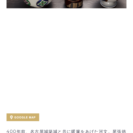
400年前、名古屋城築城と共に暖簾をあげた河文。尾張徳