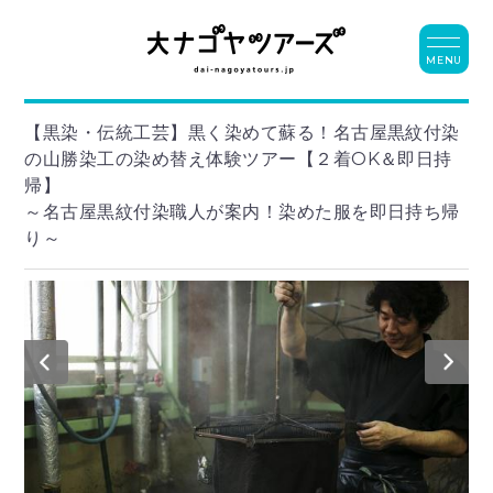
MENU
【黒染・伝統工芸】黒く染めて蘇る！名古屋黒紋付染
の山勝染工の染め替え体験ツアー【２着OK＆即日持
帰】
～名古屋黒紋付染職人が案内！染めた服を即日持ち帰
り～