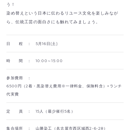
う！
染め替えという日本に伝わるリユース文化を楽しみなが
ら、伝統工芸の面白さにも触れてみましょう。
日 程 ：
5月16日(土)
時 間 ：
10:00～15:00
参加費用 ：
6500円（2着・黒染替え費用※一律料金、保険料含）+ランチ
代実費
定 員 ：
15人（最少催行5名）
集合場所 ：
山勝染工（名古屋市西区城西2-6-28）