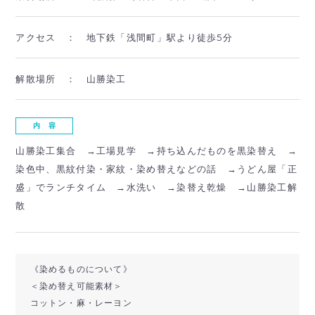
アクセス ：
地下鉄「浅間町」駅より徒歩5分
解散場所 ：
山勝染工
内 容
山勝染工集合 →工場見学 →持ち込んだものを黒染替え →
染色中、黒紋付染・家紋・染め替えなどの話 →うどん屋「正
盛」でランチタイム →水洗い →染替え乾燥 →山勝染工解
散
《染めるものについて》
＜染め替え可能素材＞
コットン・麻・レーヨン