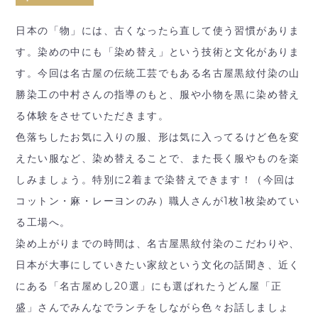
日本の「物」には、古くなったら直して使う習慣がありま
す。染めの中にも「染め替え」という技術と文化がありま
す。今回は名古屋の伝統工芸でもある名古屋黒紋付染の山
勝染工の中村さんの指導のもと、服や小物を黒に染め替え
る体験をさせていただきます。
色落ちしたお気に入りの服、形は気に入ってるけど色を変
えたい服など、染め替えることで、また長く服やものを楽
しみましょう。特別に2着まで染替えできます！（今回は
コットン・麻・レーヨンのみ）職人さんが1枚1枚染めてい
る工場へ。
染め上がりまでの時間は、名古屋黒紋付染のこだわりや、
日本が大事にしていきたい家紋という文化の話聞き、近く
にある「名古屋めし20選」にも選ばれたうどん屋「正
盛」さんでみんなでランチをしながら色々お話しましょ