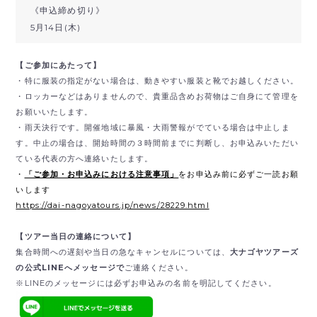
《申込締め切り》
5月14日(木)
【ご参加にあたって】
・特に服装の指定がない場合は、動きやすい服装と靴でお越しください。
・ロッカーなどはありませんので、貴重品含めお荷物はご自身にて管理を
お願いいたします。
・雨天決行です。開催地域に暴風・大雨警報がでている場合は中止しま
す。中止の場合は、開始時間の３時間前までに判断し、お申込みいただい
ている代表の方へ連絡いたします。
・
「ご参加・お申込みにおける注意事項」
をお申込み前に必ずご一読お願
いします
https://dai-nagoyatours.jp/news/28229.html
【ツアー当日の連絡について】
集合時間への遅刻や当日の急なキャンセルについては、
大ナゴヤツアーズ
の公式LINEへメッセージで
ご連絡ください。
※LINEのメッセージには必ずお申込みの名前を明記してください。