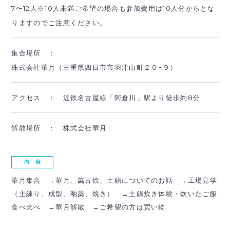
7〜12人※10人未満ご希望の場合も参加費用は10人分からとな
りますのでご注意ください。
集合場所 ：
株式会社華月（三重県四日市市羽津山町２０−９）
アクセス ：
近鉄名古屋線「阿倉川」駅より徒歩約8分
解散場所 ：
株式会社華月
内 容
華月集合 →華月、萬古焼、土鍋についてのお話 →工場見学
（土練り、成型、釉薬、焼き） →土鍋炊き体験・炊いたご飯
食べ比べ →華月解散 →ご希望の方は買い物