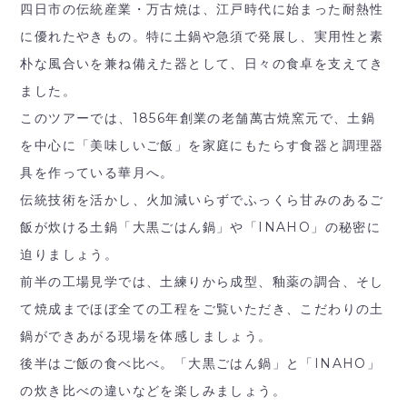
四日市の伝統産業・万古焼は、江戸時代に始まった耐熱性
に優れたやきもの。特に土鍋や急須で発展し、実用性と素
朴な風合いを兼ね備えた器として、日々の食卓を支えてき
ました。
このツアーでは、1856年創業の老舗萬古焼窯元で、土鍋
を中心に「美味しいご飯」を家庭にもたらす食器と調理器
具を作っている華月へ。
伝統技術を活かし、火加減いらずでふっくら甘みのあるご
飯が炊ける土鍋「大黒ごはん鍋」や「INAHO」の秘密に
迫りましょう。
前半の工場見学では、土練りから成型、釉薬の調合、そし
て焼成までほぼ全ての工程をご覧いただき、こだわりの土
鍋ができあがる現場を体感しましょう。
後半はご飯の食べ比べ。「大黒ごはん鍋」と「INAHO」
の炊き比べの違いなどを楽しみましょう。