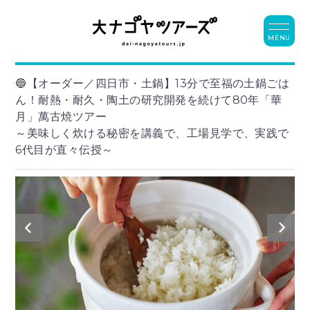
MENU
🔵【オーダー／四日市・土鍋】13分で至福の土鍋ごは
ん！耐熱・耐久・陶土の研究開発を続けて80年「華
月」萬古焼ツアー
～美味しく炊ける秘密を講義で、工場見学で、実践で
6代目が直々伝授～