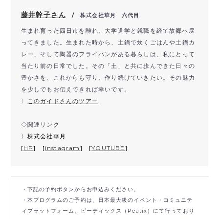
藤井幹子さん
/ 株式会社華月 六代目
生まれ育った四日市を離れ、大学進学と就職を経て故郷へ戻
ってきました。生まれた時から、土鍋で炊くごはんや土鍋カ
レー、そして陶器のフライパンがある暮らしは、私にとって
当たり前の日常でした。その「土」と共に歩んできた日々の
豊かさを、これからも守り、作り続けていきたい。その魅力
を少しでもお伝えできれば幸いです。
〉
このガイドさんのツアー
◇関連リンク
〉株式会社華月
[
HP
] [
instagram
] [
YOUTUBE
]
・下記の予約ボタンからお申込みください。
・本プログラムのご予約は、日本最大級のイベント・コミュニテ
ィプラットフォーム、ピーティックス（Peatix）にて行っており