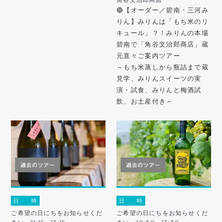
🔵【オーダー／碧南・三河み
りん】みりんは「もち米のリ
キュール」？！みりんの本場
碧南で「角谷文治郎商店」蔵
元直々ご案内ツアー
～もち米蒸しから瓶詰まで蔵
見学、みりんスイーツの実
演・試食、みりんと梅酒試
飲、お土産付き～
日 時
日 時
ご希望の日にちをお知らせくだ
ご希望の日にちをお知らせくだ