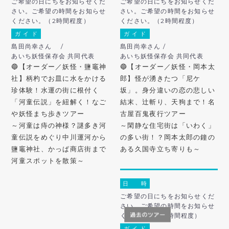
ご希望の日にちをお知らせくだ
ご希望の日にちをお知らせくだ
さい。ご希望の時間をお知らせ
さい。ご希望の時間をお知らせ
ください。（2時間程度）
ください。（2時間程度）
ガ イ ド
ガ イ ド
島田尚幸さん /
島田尚幸さん /
あいち妖怪保存会 共同代表
あいち妖怪保存会 共同代表
🔵【オーダー／妖怪・鹽竈神
🔵【オーダー／妖怪・岡本太
社】柄杓でお皿に水をかける
郎】怪が湧きたつ「尼ケ
珍体験！水運の街に根付く
坂」。身分違いの恋の悲しい
「河童伝説」を紐解く！なご
結末、辻斬り、天狗まで！名
や妖怪まち歩きツアー
古屋百鬼夜行ツアー
～河童は痔の神様？謎多き河
～閑静な住宅街は「いわく」
童伝説をめぐり中川運河から
の多い街！？岡本太郎の鐘の
鹽竈神社、かっぱ商店街まで
ある久国寺立ち寄りも～
河童スポットを散策～
日 時
ご希望の日にちをお知らせくだ
さい。ご希望の時間をお知らせ
ください。（２時間程度）
ガ イ ド