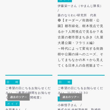
伊藤栄一さん（やまんじ隊長）
/
森のなりわい研究所 代表
🔵【オーダー／街路樹・公
園】都市緑化、樹木視点で見
るか？人間視点で見るか？名
古屋の都市部まち歩き《久屋
大通公園・フラリエ編》
～時代によって変化する街路
樹や公園の緑へのニーズ、そ
してまちなかの木々から見え
てくる日本人の自然観まで～
日 時
日 時
ご希望の日にちをお知らせくだ
ご希望の日にちをお知らせくだ
さい。ご希望の時間をお知らせ
さい。11:00～13:30
ください。（2時間程度）
ガ イ ド
ガ イ ド
小林悟子さん /
永田孝さん /
株式会社 中村製作所 取締役