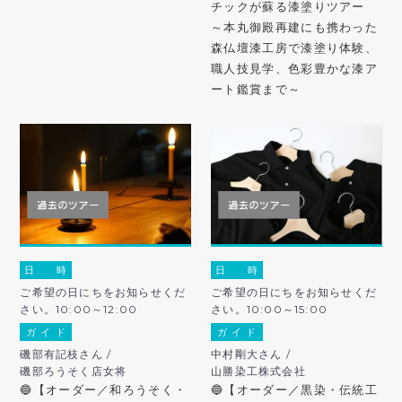
チックが蘇る漆塗りツアー
～本丸御殿再建にも携わった
森仏壇漆工房で漆塗り体験、
職人技見学、色彩豊かな漆ア
ート鑑賞まで～
日 時
日 時
ご希望の日にちをお知らせくだ
ご希望の日にちをお知らせくだ
さい。10:00～12:00
さい。10:00～15:00
ガ イ ド
ガ イ ド
磯部有記枝さん /
中村剛大さん /
磯部ろうそく店女将
山勝染工株式会社
🔵【オーダー／和ろうそく・
🔵【オーダー／黒染・伝統工