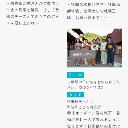
～酪農家北村さんがご案内！
～牡蠣の水揚げ見学・牡蠣漁
牛舎の見学と解説、そして数
師体験、漁師めしで牡蠣三
種のチーズとできたてのアイ
昧、お買い物まで！～
スを召し上がれ～
日 時
ご希望の日にちをお知らせくだ
さい。13:00～17:30
ガ イ ド
秋田桃子さん /
和装和ごころ研究所
🔵【オーダー／岩村城下・着
物浴衣】一人で着れるように
なります！日常使いの着付け