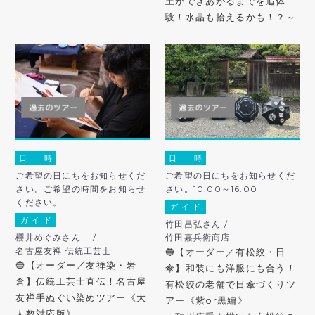
土ができあがるまでを追体
験！水晶も拾えるかも！？～
日 時
日 時
ご希望の日にちをお知らせくだ
ご希望の日にちをお知らせくだ
さい。ご希望の時間をお知らせ
さい。10:00～16:00
ください。
ガ イ ド
ガ イ ド
竹田昌弘さん /
櫻井めぐみさん /
竹田嘉兵衛商店
名古屋友禅 伝統工芸士
🔵【オーダー／有松絞・日
🔵【オーダー／友禅染・岩
傘】和装にも洋服にも合う！
倉】伝統工芸士直伝！名古屋
有松絞の老舗で日傘づくりツ
友禅手ぬぐい染めツアー《大
アー《紫or黒編》
人数対応版》