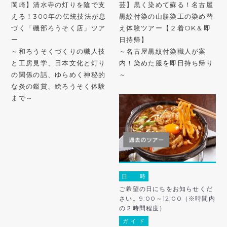
岡崎】清水寺の灯りを陰で支
芸】黒く染めて蘇る！名古屋
える！300年の伝統技法が息
黒紋付染の山勝染工の染め替
づく「磯部ろうそく店」ツア
え体験ツアー【２着OK＆即
ー
日持帰】
～和ろうそくづくりの職人技
～名古屋黒紋付染職人が案
と工房見学、日本文化と灯り
内！染めた服を即日持ち帰り
の関係の話、ゆらめく神秘的
～
な炎の鑑賞、絵ろうそく体験
まで～
日 時
ご希望の日にちをお知らせくだ
さい。9:00～12:00（※時間内
の２時間程度）
ガ イ ド