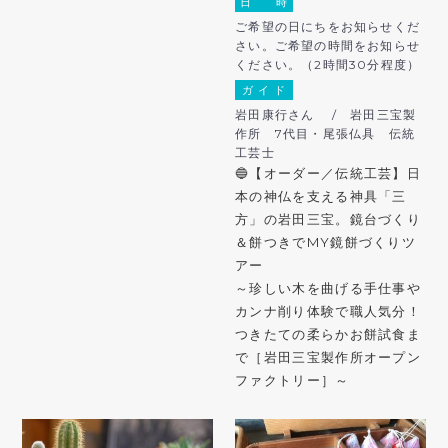
日 時
ご希望の日にちをお知らせくだ
さい。ご希望の時間をお知らせ
ください。（2時間30分程度）
ガ イ ド
岩田康行さん / 岩田三宝製
作所 7代目・尾張仏具 伝統
工芸士
🔵【オーダー／伝統工芸】日
本の神仏を支える神具「三
方」の岩田三宝。鏡台づくり
＆餅つきでMY鏡餅づくりツ
アー
～珍しい木を曲げる手仕事や
カンナ削り体験で職人気分！
つきたての柔らかお餅試食ま
で［岩田三宝製作所オープン
ファクトリー］～