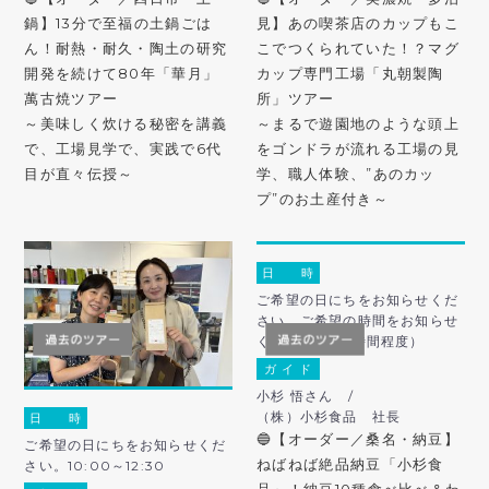
鍋】13分で至福の土鍋ごは
見】あの喫茶店のカップもこ
ん！耐熱・耐久・陶土の研究
こでつくられていた！？マグ
開発を続けて80年「華月」
カップ専門工場「丸朝製陶
萬古焼ツアー
所」ツアー
～美味しく炊ける秘密を講義
～まるで遊園地のような頭上
で、工場見学で、実践で6代
をゴンドラが流れる工場の見
目が直々伝授～
学、職人体験、”あのカッ
プ”のお土産付き～
日 時
ご希望の日にちをお知らせくだ
さい。ご希望の時間をお知らせ
ください。（2時間程度）
ガ イ ド
小杉 悟さん /
（株）小杉食品 社長
日 時
🔵【オーダー／桑名・納豆】
ご希望の日にちをお知らせくだ
ねばねば絶品納豆「小杉食
さい。10:00～12:30
品」！納豆10種食べ比べ＆わ