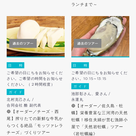
ランチまで～
日 時
日 時
ご希望の日にちをお知らせくだ
ご希望の日にちをお知らせくだ
さい。ご希望の時間をお知らせ
さい。10:15～13:15
ください。（２時間程度）
ガ イ ド
ガ イ ド
池部彰さん、愛さん /
北村克己さん /
永運丸
合同会社 酪 副代表
🔵【オーダー／佐久島・牡
🔵【オーダー／チーズ・西
蠣】栄養豊富な三河湾の天然
尾】搾りたての新鮮な牛乳か
牡蠣！移住夫婦が営む漁師小
らつくる絶品「モッツァレラ
屋で「天然岩牡蠣」ツアー
チーズ」づくりツアー
《岩牡蠣編》