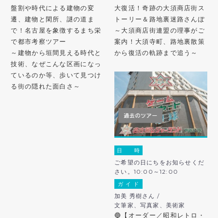
盤割や時代による建物の変
大復活！奇跡の大須商店街ス
遷、建物と閑所、謎の道ま
トーリー＆路地裏迷路さんぽ
で！名古屋を象徴するまち栄
～大須商店街連盟の理事がご
で都市考察ツアー
案内！大須寺町、路地裏散策
～建物から垣間見える時代と
から復活の軌跡まで追う～
技術、なぜこんな区画になっ
ているのか等、歩いて見つけ
る街の隠れた面白さ～
日 時
ご希望の日にちをお知らせくだ
さい。10:00～12:00
ガ イ ド
加美 秀樹さん /
文筆家、写真家、美術家
🔵【オーダー／昭和レトロ・