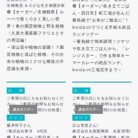
生物教員 ＆小さな生き物愛好家
🔵【オーダー／炊き立てごは
🔵【オーダー／生物観察】ル
ん・四日市】町工場が生んだ
ーペで覗く小さく美しい世
蓄熱鍋で“お米がご馳走に”！
界！春の園芸植物と野生植物
bestpotでつくる手軽＆絶品
〈久屋大通庭園フラリエとそ
ランチツアー
の周辺編〉
～蓄熱鍋で簡単調理！ツヤツ
～栄は花や植物の楽園！？園
ヤ炊き立てごはんから、「レ
芸植物と道ばた植物、その分
ンジスター」で作る簡単キー
布や植物のミクロな構造の不
マーカレーの絶品ランチ、
思議を体感～
bestpot工場見学まで～
日 時
日 時
ご希望の日にちをお知らせくだ
ご希望の日にちをお知らせくだ
さい。ご希望の時間をお知らせ
さい。ご希望の時間をお知らせ
ください。（2時間30分程度）
ください。（2時間30分程度）
ガ イ ド
ガ イ ド
藤井幹子さん
正山智恵さん/
/株式会社華月 6代目
株式会社丸朝製陶所 生産管理/
🔵【オーダー／四日市・土
🔵【オーダー／美濃焼・多治