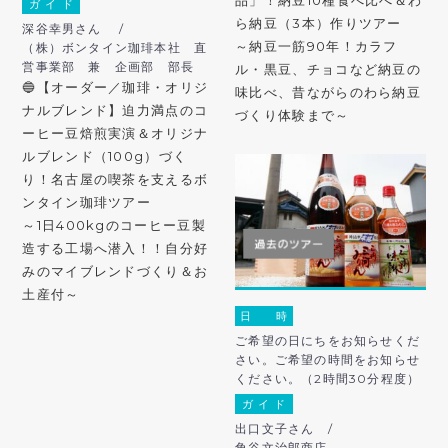
ガ イ ド
ら納豆（3本）作りツアー
深谷幸男さん /
～納豆一筋90年！カラフ
（株）ボンタイン珈琲本社 直
営事業部 兼 企画部 部長
ル・黒豆、チョコなど納豆の
🔵【オーダー／珈琲・オリジ
味比べ、昔ながらのわら納豆
ナルブレンド】迫力満点のコ
づくり体験まで～
ーヒー豆焙煎実演＆オリジナ
ルブレンド（100g）づく
り！名古屋の喫茶を支えるボ
ンタイン珈琲ツアー
～1日400kgのコーヒー豆製
造する工場へ潜入！！自分好
みのマイブレンドづくり＆お
土産付～
日 時
ご希望の日にちをお知らせくだ
さい。ご希望の時間をお知らせ
ください。（2時間30分程度）
ガ イ ド
出口文子さん /
角谷文治郎商店