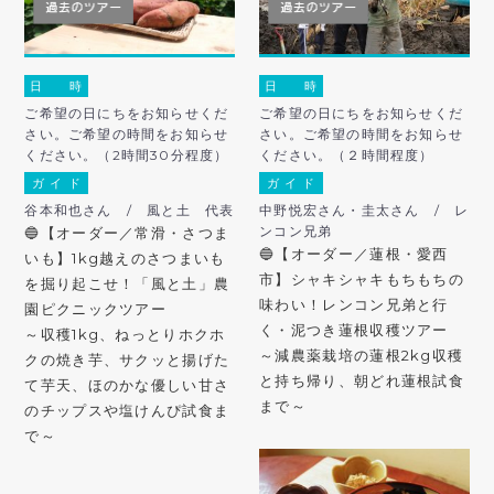
日 時
日 時
ご希望の日にちをお知らせくだ
ご希望の日にちをお知らせくだ
さい。ご希望の時間をお知らせ
さい。ご希望の時間をお知らせ
ください。（2時間30分程度）
ください。（２時間程度）
ガ イ ド
ガ イ ド
谷本和也さん / 風と土 代表
中野悦宏さん・圭太さん / レ
ンコン兄弟
🔵【オーダー／常滑・さつま
🔵【オーダー／蓮根・愛西
いも】1kg越えのさつまいも
市】シャキシャキもちもちの
を掘り起こせ！「風と土」農
味わい！レンコン兄弟と行
園ピクニックツアー
く・泥つき蓮根収穫ツアー
～収穫1kg、ねっとりホクホ
～減農薬栽培の蓮根2kg収穫
クの焼き芋、サクッと揚げた
と持ち帰り、朝どれ蓮根試食
て芋天、ほのかな優しい甘さ
まで～
のチップスや塩けんぴ試食ま
で～