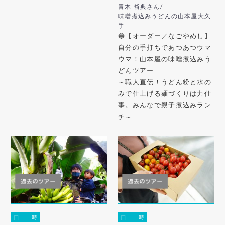
青木 裕典さん/
味噌煮込みうどんの山本屋大久
手
🔵【オーダー／なごやめし】
自分の手打ちであつあつウマ
ウマ！山本屋の味噌煮込みう
どんツアー
～職人直伝！うどん粉と水の
みで仕上げる麺づくりは力仕
事。みんなで親子煮込みラン
チ～
日 時
日 時