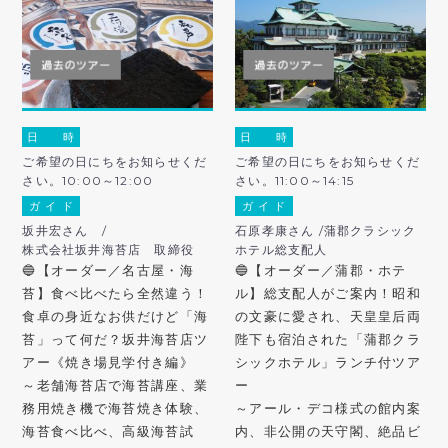
日 時
日 時
ご希望の日にちをお知らせくだ
ご希望の日にちをお知らせくだ
さい。10:00～12:00
さい。11:00～14:15
ガ イ ド
ガ イ ド
坂井宏さん /
石原孝康さん /蒲郡クラシック
株式会社坂井海苔店 取締役
ホテル総支配人
🔵【オーダー／名古屋・海
🔵【オーダー／蒲郡・ホテ
苔】食べ比べたら全然違う！
ル】総支配人がご案内！昭和
食卓の身近なお供だけど「海
の文豪に愛され、天皇皇后両
苔」って何だ？坂井海苔店ツ
陛下も宿泊された「蒲郡クラ
アー《焼き場見学付き編》
シックホテル」ランチ付ツア
～老舗海苔店で海苔講座、業
ー
務用焼き機で海苔焼き体験、
～アール・デコ様式の館内案
海苔食べ比べ、高級海苔試
内、非公開の天守閣、絶品ビ