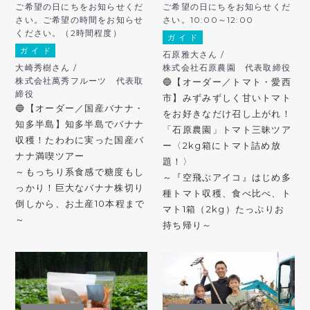
ご希望の日にちをお知らせくだ
ご希望の日にちをお知らせくだ
さい。ご希望の時間をお知らせ
さい。10:00～12:00
ください。（2時間程度）
ガ イ ド
ガ イ ド
石原雅大さん /
大崎秀樹さん /
株式会社石原農園 代表取締役
株式会社萬秀フルーツ 代表取
🔵【オーダー／トマト・愛西
締役
市】みずみずしく甘いトマト
🔵【オーダー／国産バナナ・
をお好きなだけ召し上がれ！
知多半島】知多半島でバナナ
「石原農園」トマト三昧ツア
収穫！たわわに実った国産バ
ー〈2kg箱にトマト詰め放
ナナ満喫ツアー
題！〉
～もっちり系食感で糖度もし
～『空飛ぶアイコ』はじめ多
っかり！巨大なバナナ株切り
種トマト収穫、食べ比べ、ト
倒しから、お土産10本程まで
マト1箱（2kg）たっぷりお
～
持ち帰り～