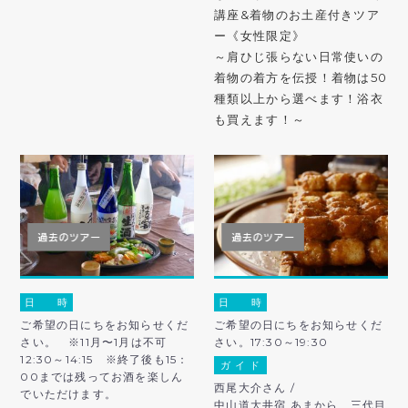
講座&着物のお土産付きツア
ー《女性限定》
～肩ひじ張らない日常使いの
着物の着方を伝授！着物は50
種類以上から選べます！浴衣
も買えます！～
日 時
日 時
ご希望の日にちをお知らせくだ
ご希望の日にちをお知らせくだ
さい。 ※11月〜1月は不可
さい。17:30～19:30
12:30～14:15 ※終了後も15：
ガ イ ド
00までは残ってお酒を楽しん
西尾大介さん /
でいただけます。
中山道大井宿 あまから 三代目