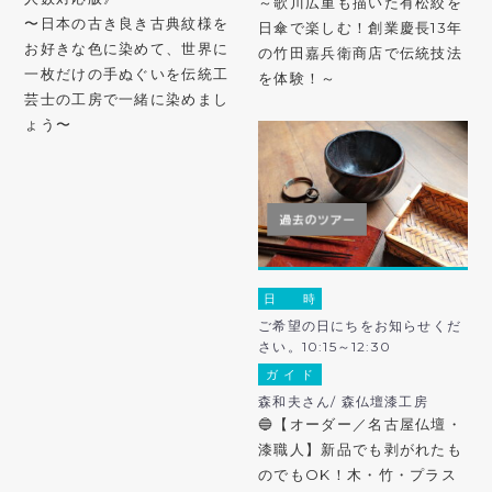
～歌川広重も描いた有松絞を
〜日本の古き良き古典紋様を
日傘で楽しむ！創業慶長13年
お好きな色に染めて、世界に
の竹田嘉兵衛商店で伝統技法
一枚だけの手ぬぐいを伝統工
を体験！～
芸士の工房で一緒に染めまし
ょう〜
日 時
ご希望の日にちをお知らせくだ
さい。10:15～12:30
ガ イ ド
森和夫さん/ 森仏壇漆工房
🔵【オーダー／名古屋仏壇・
漆職人】新品でも剥がれたも
のでもOK！木・竹・プラス