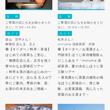
日 時
日 時
ご希望の日にちをお知らせくだ
ご希望の日にちをお知らせくだ
さい。11:00～14:30
さい。10:00～12:30
ガ イ ド
ガ イ ド
柴山 宗平さん /
松本さん /
御懐石 志ら玉 主人
mirume 深緑茶房 代表
🔵【オーダー／料亭・茶道】
🔵【オーダー／お茶屋さん・
はじめての茶席もご安心。
円頓寺】ほうじ茶何種類飲ん
「御懐石志ら玉」正月を祝う
だことある？「mirume 深
華やかなお茶懐石ツアー
緑茶房」夏の水出しほうじ茶
～料亭＆茶の湯のはじめの一
三昧ツアー
歩にどうぞ。志ら玉 主人が丁
～香気豊かに茶葉の個性が残
寧にご案内。季節の食、器、
るほうじ茶味比べ、焙じ体
お茶の日本文化をご堪能～
験、お茶屋講義、気に入った
茶葉のお土産まで～