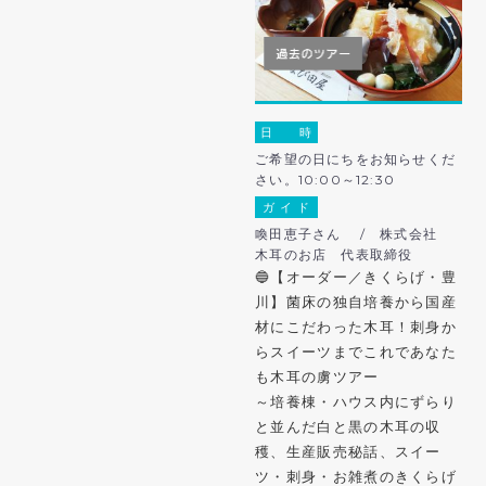
日 時
ご希望の日にちをお知らせくだ
さい。10:00～12:30
ガ イ ド
喚田恵子さん / 株式会社
木耳のお店 代表取締役
🔵【オーダー／きくらげ・豊
川】菌床の独自培養から国産
材にこだわった木耳！刺身か
らスイーツまでこれであなた
も木耳の虜ツアー
～培養棟・ハウス内にずらり
と並んだ白と黒の木耳の収
穫、生産販売秘話、スイー
ツ・刺身・お雑煮のきくらげ