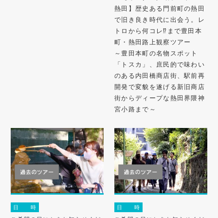
熱田】歴史ある門前町の熱田
で旧き良き時代に出会う。レ
トロから何コレ⁉︎まで豊田本
町・熱田路上観察ツアー
～豊田本町の名物スポット
「トスカ」、庶民的で味わい
のある内田橋商店街、駅前再
開発で変貌を遂げる新旧商店
街からディープな熱田界隈神
宮小路まで～
日 時
日 時