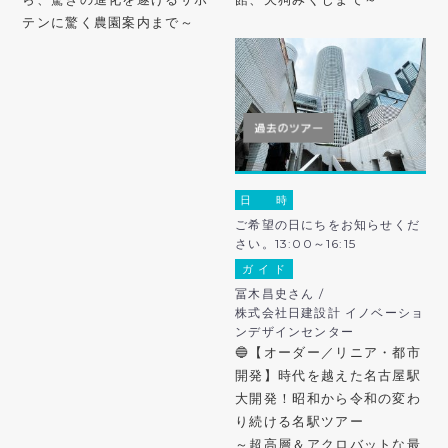
テンに驚く農園案内まで～
日 時
ご希望の日にちをお知らせくだ
さい。13:00～16:15
ガ イ ド
冨木昌史さん /
株式会社日建設計 イノベーショ
ンデザインセンター
🔵【オーダー／リニア・都市
開発】時代を越えた名古屋駅
大開発！昭和から令和の変わ
り続ける名駅ツアー
～超高層＆アクロバットな最