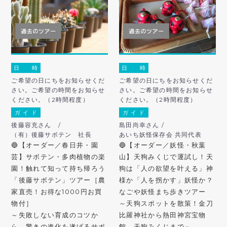
日 時
日 時
ご希望の日にちをお知らせくだ
ご希望の日にちをお知らせくだ
さい。ご希望の時間をお知らせ
さい。ご希望の時間をお知らせ
ください。（2時間程度）
ください。（2時間程度）
ガ イ ド
ガ イ ド
後藤容充さん /
島田尚幸さん /
（有）後藤サボテン 社長
あいち妖怪保存会 共同代表
🔵【オーダー／春日井・園
🔵【オーダー／妖怪・秋葉
芸】サボテン・多肉植物の楽
山】天狗みくじで運試し！天
園！触れて知って持ち帰ろう
狗は「人の欲望を叶える」神
「後藤サボテン」ツアー［農
様か「人を拐かす」妖怪か？
家直売！お得な1000円お買
なごや妖怪まち歩きツアー
物付］
～天狗スポットを散策！金刀
～失敗しない育成のコツか
比羅神社から熱田神宮宝物
ら、驚きの進化を遂げるサボ
館、天狗みくじまで～