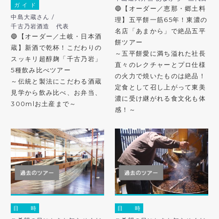
ガ イ ド
🔵【オーダー／恵那・郷土料
中島大蔵さん /
理】五平餅一筋65年！東濃の
千古乃岩酒造 代表
名店「あまから」で絶品五平
🔵【オーダー／土岐・日本酒
餅ツアー
蔵】新酒で乾杯！こだわりの
～五平餅愛に満ち溢れた社長
スッキリ超醇麹「千古乃岩」
直々のレクチャーとプロ仕様
5種飲み比べツアー
の火力で焼いたものは絶品！
～伝統と製法にこだわる酒蔵
定食として召し上がって東美
見学から飲み比べ、お弁当、
濃に受け継がれる食文化も体
300mlお土産まで～
感！～
日 時
日 時