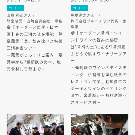
さい。11:15～13:15
さい。10:30～13:30
ガ イ ド
ガ イ ド
山﨑 裕正さん /
馬場憲之さん /
尊皇蔵元・山﨑合資会社 専務
株式会社ブルーチップ代表・醸
造家
🔵【オーダー／西尾・日本
🔵【オーダー／常滑・ワイ
酒】春の三河の味を堪能！尊
ン】ワインの旨みの秘密
皇蔵元「奥」飲み比べと特製
は”常滑の土”にある!?常滑産
三河弁当ツアー
ぶどうで醸すワイナリーツア
～蔵元がじっくりご案内！蔵
ー
見学から7種類飲み比べ、地
～葡萄畑でワインのテイステ
元食材に舌鼓まで～
ィング、伊勢湾を望む絶景の
レストランで楽しむ知多牛ス
テーキとワインのペアリング
まで。常滑駅から無料送迎バ
スサービス付～