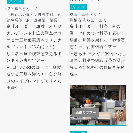
ガ イ ド
ガ イ ド
深谷幸男さん /
（株）ボンタイン珈琲本社 直
柴山 宗平さん /
営事業部 兼 企画部 部長
御懐石 志ら玉 主人
🔵【オーダー／珈琲・オリジ
🔵【オーダー／料亭・茶の
ナルブレンド】迫力満点のコ
湯】はじめての料亭も安心！
ーヒー豆焙煎実演＆オリジナ
季節の味覚を楽しむ「御懐石
ルブレンド（100g）づく
志ら玉」お茶懐石ツアー
り！名古屋の喫茶を支えるボ
～志ら玉 主人がご案内いたし
ンタイン珈琲ツアー
ます。料亭で味わう茶の湯か
～1日400kgのコーヒー豆製
ら日本文化料亭の面白さを体
造する工場へ潜入！！自分好
感～
みのマイブレンドづくり＆お
土産付～