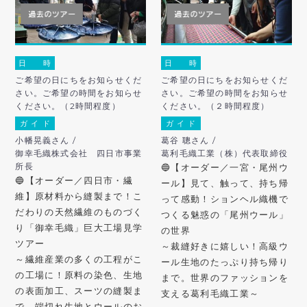
日 時
日 時
ご希望の日にちをお知らせくだ
ご希望の日にちをお知らせくだ
さい。ご希望の時間をお知らせ
さい。ご希望の時間をお知らせ
ください。（2時間程度）
ください。（２時間程度）
ガ イ ド
ガ イ ド
小幡晃義さん /
葛谷 聰さん /
御幸毛織株式会社 四日市事業
葛利毛織工業（株）代表取締役
所長
🔵【オーダー／一宮・尾州ウ
🔵【オーダー／四日市・繊
ール】見て、触って、持ち帰
維】原材料から縫製まで！こ
って感動！ションヘル織機で
だわりの天然繊維のものづく
つくる魅惑の「尾州ウール」
り「御幸毛織」巨大工場見学
の世界
ツアー
～裁縫好きに嬉しい！高級ウ
～繊維産業の多くの工程がこ
ール生地のたっぷり持ち帰り
の工場に！原料の染色、生地
まで。世界のファッションを
の表面加工、スーツの縫製ま
支える葛利毛織工業～
で。端切れ生地とウールのお