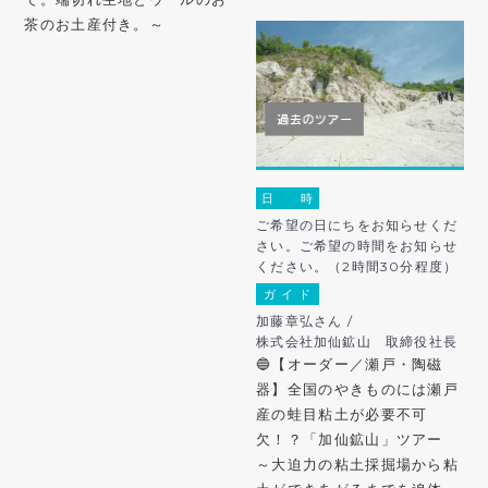
茶のお土産付き。～
日 時
ご希望の日にちをお知らせくだ
さい。ご希望の時間をお知らせ
ください。（2時間30分程度）
ガ イ ド
加藤章弘さん /
株式会社加仙鉱山 取締役社長
🔵【オーダー／瀬戸・陶磁
器】全国のやきものには瀬戸
産の蛙目粘土が必要不可
欠！？「加仙鉱山」ツアー
～大迫力の粘土採掘場から粘