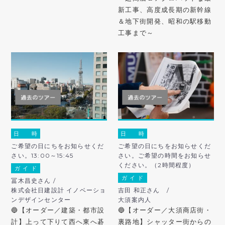
新工事、高度成長期の新幹線
＆地下街開発、昭和の駅移動
工事まで～
日 時
日 時
ご希望の日にちをお知らせくだ
ご希望の日にちをお知らせくだ
さい。13:00～15:45
さい。ご希望の時間をお知らせ
ください。（2時間程度）
ガ イ ド
ガ イ ド
冨木昌史さん /
株式会社日建設計 イノベーショ
吉田 和正さん /
ンデザインセンター
大須案内人
🔵【オーダー／建築・都市設
🔵【オーダー／大須商店街・
計】上って下りて西へ東へ碁
裏路地】シャッター街からの