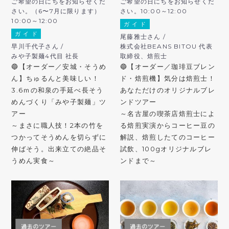
ご希望の日にちをお知らせくだ
ご希望の日にちをお知らせくだ
さい。（6〜7月に限ります）
さい。10:00～12:00
10:00～12:00
ガ イ ド
ガ イ ド
尾藤雅士さん /
早川千代子さん /
株式会社BEANS BITOU 代表
みや子製麺4代目 社長
取締役、焙煎士
🔵【オーダー／安城・そうめ
🔵【オーダー／珈琲豆ブレン
ん】ちゅるんと美味しい！
ド・焙煎機】気分は焙煎士！
3.6ｍの和泉の手延べ長そう
あなただけのオリジナルブレ
めんづくり「みや子製麺」ツ
ンドツアー
アー
～名古屋の喫茶店焙煎士によ
～まさに職人技！2本の竹を
る焙煎実演からコーヒー豆の
つかってそうめんを切らずに
解説、焙煎したてのコーヒー
伸ばそう。出来立ての絶品そ
試飲、100gオリジナルブレ
うめん実食～
ンドまで～