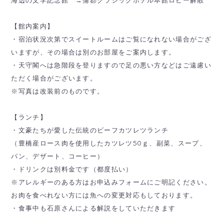
海辺の文学記念館 →蒲郡クラシックホテル本館ロビー解散
【館内案内】
・宿泊状況次第でスイートルームはご覧になれない場合がござ
いますが、その場合は別のお部屋をご案内します。
・天守閣へは急階段を登りますので足の悪い方などはご遠慮い
ただく場合がございます。
※写真は改装前のものです。
【ランチ】
・文豪たちが愛した伝統のビーフカツレツランチ
（豊橋産ロース肉を使用したカツレツ50ｇ、副菜、スープ、
パン、デザート、コーヒー）
・ドリンクは別料金です（都度払い）
※アレルギーのある方はお申込みフォームにご明記ください。
お肉を食べれない方には魚への変更対応もしております。
・食事中も石原さんによる解説をしていただきます