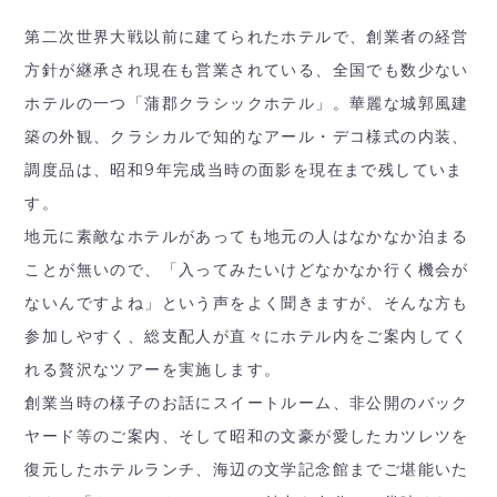
第二次世界大戦以前に建てられたホテルで、創業者の経営
方針が継承され現在も営業されている、全国でも数少ない
ホテルの一つ「蒲郡クラシックホテル」。華麗な城郭風建
築の外観、クラシカルで知的なアール・デコ様式の内装、
調度品は、昭和9年完成当時の面影を現在まで残していま
す。
地元に素敵なホテルがあっても地元の人はなかなか泊まる
ことが無いので、「入ってみたいけどなかなか行く機会が
ないんですよね」という声をよく聞きますが、そんな方も
参加しやすく、総支配人が直々にホテル内をご案内してく
れる贅沢なツアーを実施します。
創業当時の様子のお話にスイートルーム、非公開のバック
ヤード等のご案内、そして昭和の文豪が愛したカツレツを
復元したホテルランチ、海辺の文学記念館までご堪能いた