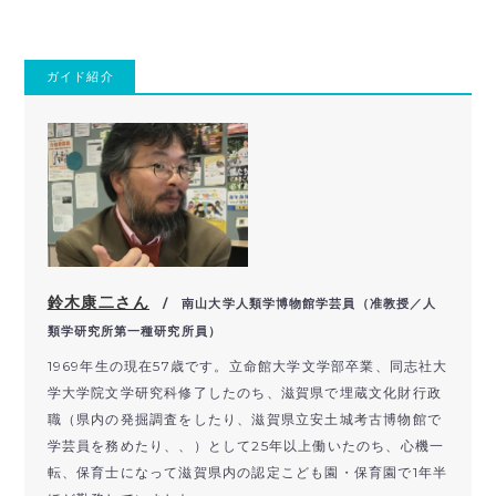
ガイド紹介
鈴木康二さん
/ 南山大学人類学博物館学芸員（准教授／人
類学研究所第一種研究所員）
1969年生の現在57歳です。立命館大学文学部卒業、同志社大
学大学院文学研究科修了したのち、滋賀県で埋蔵文化財行政
職（県内の発掘調査をしたり、滋賀県立安土城考古博物館で
学芸員を務めたり、、）として25年以上働いたのち、心機一
転、保育士になって滋賀県内の認定こども園・保育園で1年半