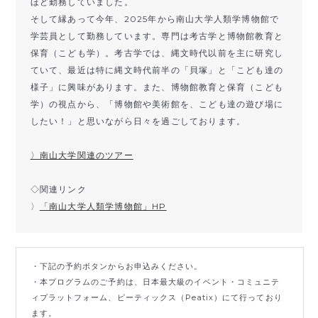
ほど勤務していました。
そして縁あって今年、2025年から南山大学人類学博物館で
学芸員として勤務しています。専門は考古学と博物館教育と
保育（こども学）。考古学では、縄文時代以前を主に研究し
ていて、最近は特に縄文時代前半の「貝塚」と「こども達の
様子」に興味があります。また、博物館教育と保育（こども
学）の視点から、「博物館や美術館を、こども達の遊び場に
したい！」と思いながら日々を過ごしております。
〉南山大学関連のツアー
◇関連リンク
〉
「南山大学人類学博物館」HP
・下記の予約ボタンからお申込みください。
・本プログラムのご予約は、日本最大級のイベント・コミュニテ
ィプラットフォーム、ピーティックス（Peatix）にて行っており
ます。