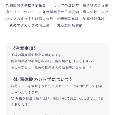
丸朝製陶所事務所前集合 →カップの選び方・焼き物のまち東
濃エリアについて →丸朝製陶所の工場見学・職人体験（マグ
カップの取っ手付け職人体験、銅板転写体験、釉薬付け体験）
→あのマグカップのお土産 →丸朝製陶所解散
《注意事項》
工場内写真撮影禁止箇所あります。
同業関係者の参加は申込時、備考欄にお知らせ下さい。
もしかすると、社長の松原さんの話も聞けるかも！？
《転写体験のカップについて》
転写シールを素焼きされたマグカップにご自由に貼ってお楽
しみいただきます。
1か月後を目途に焼き上げ、着払いにて発送いたします。（引
き取りも可）