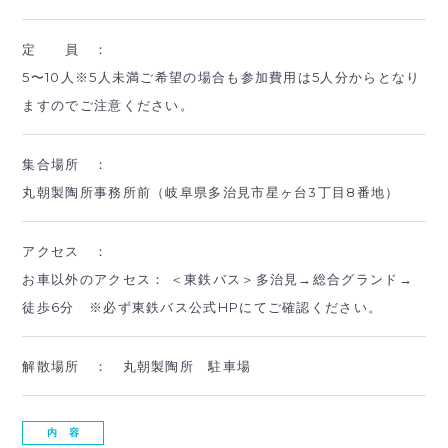
定 員 ：
5〜10人※5人未満ご希望の場合も参加費用は5人分からとなり
ますのでご注意ください。
集合場所 ：
丸朝製陶所事務所前（岐阜県多治見市星ヶ台3丁目8番地）
アクセス ：
お車以外のアクセス： ＜東鉄バス＞多治見→総合グランド→
徒歩6分 ※必ず東鉄バス公式HPにてご確認ください。
解散場所 ：
丸朝製陶所 駐車場
内 容