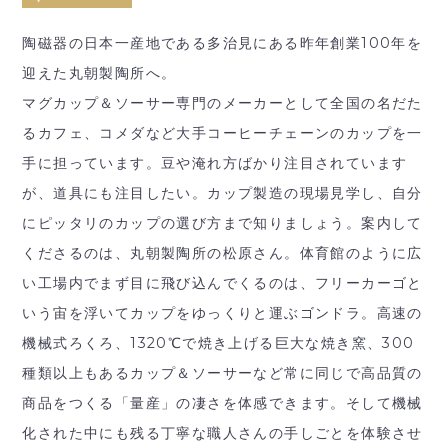
陶磁器の日本一産地である多治見にある昨年創業100年を
迎えた丸朝製陶所へ。
マグカップ＆ソーサー専門のメーカーとして全国の名だた
るカフェ、コメダなど大手コーヒーチェーンのカップを一
手に担っています。豆や淹れ方ばかり注目されています
が、道具にも注目したい。カップ製造の現場見学し、自分
にピッタリのカップの選び方まで知りましょう。案内して
くださるのは、丸朝製陶所の松原さん。体育館のように広
い工場内でまず目に飛び込んでくるのは、フリーカーゴと
いう宙を浮いてカップをゆっくりと運ぶゴンドラ。高速の
機械式ろくろ、1320℃で焼き上げる巨大な焼き窯、300
種類以上もあるカップ＆ソーサーなど常に同じで高品質の
商品をつくる「量産」の凄さを体感できます。そして機械
化された中にも残る丁寧な職人さんの手しごとを体験させ