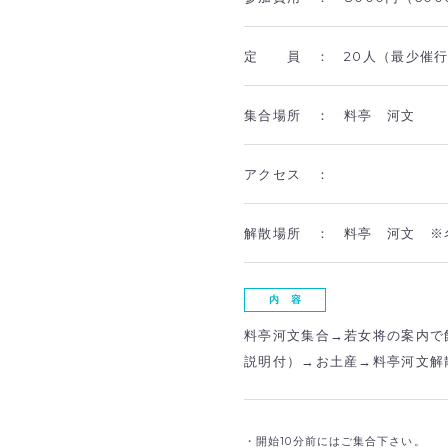
定 員 ：
20人（最少催行
集合場所 ：
料亭 河文
アクセス ：
解散場所 ：
料亭 河文 ※名
内 容
料亭河文集合→若女将の案内で
説明付）→お土産→料亭河文解
・開始10分前にはご集合下さい。