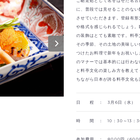
ご馳走処として名をはせた名古
に、普段では見せることのない
させていただきます。登録有形
や格式を感じられるでしょう。
の装飾はとても素敵です。料亭
その季節、その土地の美味しい
つけたお料理で新年をお祝いし
のマナーでは基本的には行わな
と料亭文化の楽しみ方を教えて
ちながら日本が誇る料亭文化も
日 程 ：
3月6日（水）
時 間 ：
10：30～13：3
参加費用 ：
8000円（60