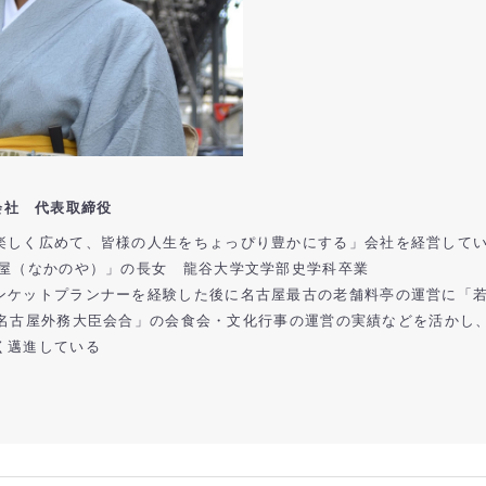
会社 代表取締役
楽しく広めて、皆様の人生をちょっぴり豊かにする」会社を経営して
中屋（なかのや）」の長女 龍谷大学文学部史学科卒業
ンケットプランナーを経験した後に名古屋最古の老舗料亭の運営に「若
愛知・名古屋外務大臣会合」の会食会・文化行事の運営の実績などを活か
く邁進している