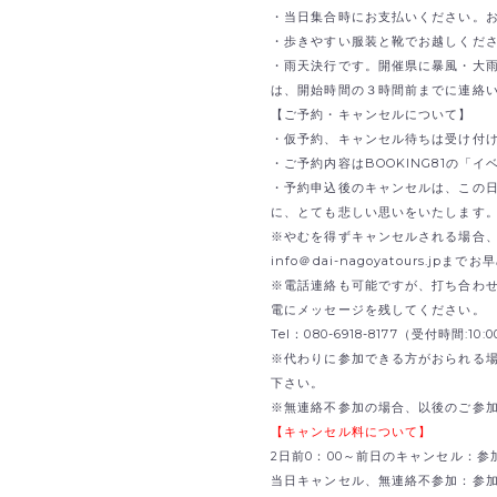
・当日集合時にお支払いください。
・歩きやすい服装と靴でお越しくだ
・雨天決行です。開催県に暴風・大
は、開始時間の３時間前までに連絡
【ご予約・キャンセルについて】
・仮予約、キャンセル待ちは受け付
・ご予約内容はBOOKING81の「
・予約申込後のキャンセルは、この
に、とても悲しい思いをいたします
※やむを得ずキャンセルされる場合、B
info＠dai-nagoyatours.jp
※電話連絡も可能ですが、打ち合わ
電にメッセージを残してください。
Tel：080-6918-8177（受付時間:1
※代わりに参加できる方がおられる
下さい。
※無連絡不参加の場合、以後のご参
【キャンセル料について】
2日前0：00～前日のキャンセル：参
当日キャンセル、無連絡不参加：参加費