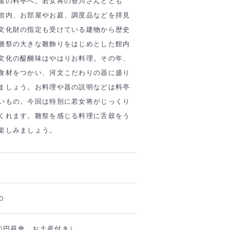
屋の料亭へ。若女将の香川さんととも
館内、お部屋やお庭、調度品などを拝見
文化財の指定も受けている建物から歴史
雛祭の大きな雛飾りをはじめとした館内
文化の醍醐味はやはりお料理。その年、
食材をつかい、河文こだわりの器に盛り
ましょう。お料理や器の説明などは料亭
いもの。今回は特別に若女将がじっくり
くれます。雛祭を感じる料理に舌鼓をう
楽しみましょう。
0
00円昼食、お土産付き）