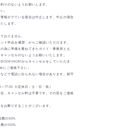
お釣りのないようお願いします。
さい。
雨警報がでている場合は中止します。中止の場合
いたします。
けておりません。
イベント申込み履歴」からご確認いただけます。
日の為に準備を重ねてきたガイド・事務局とも
。キャンセルのないようお願いいたします。
OOKING81からキャンセルをしていただき、
までお早めにご連絡下さい。
せなどで電話に出られない場合があります。留守
0:00～17:00 ※定休日：土・日・祝）
場合、キャンセル料は不要です。その旨をご連絡
加をお断りすることがございます。
加費の50%
の100%