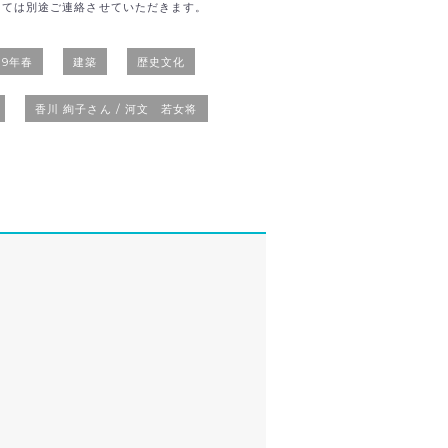
しては別途ご連絡させていただきます。
19年春
建築
歴史文化
香川 絢子さん / 河文 若女将