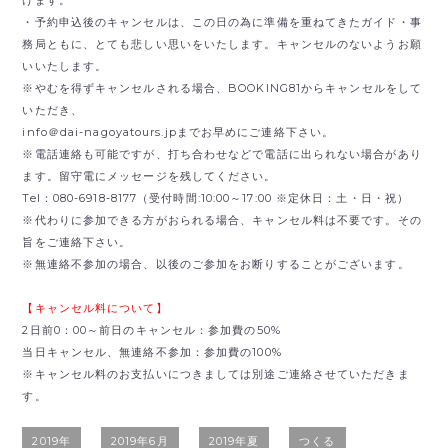
・予約申込後のキャンセルは、この日の為に準備を重ねてきたガイド・事
務局ともに、とても悲しい思いをいたします。キャンセルのないようお願
いいたします。
※やむを得ずキャンセルされる場合、BOOKING81からキャンセルをして
いただき、
info＠dai-nagoyatours.jpまでお早めにご連絡下さい。
※電話連絡も可能ですが、打ち合わせなどで電話に出られない場合があり
ます。留守電にメッセージを残してください。
Tel：080-6918-8177（受付時間:10:00～17:00 ※定休日：土・日・祝）
※代わりに参加できる方がおられる場合、キャンセル料は不要です。その
旨をご連絡下さい。
※無連絡不参加の場合、以後のご参加をお断りすることがございます。
【キャンセル料について】
2日前0：00～前日のキャンセル：参加費の50%
当日キャンセル、無連絡不参加：参加費の100%
※キャンセル料のお支払いにつきましては別途ご連絡させていただきま
す。
2019年
2019年6月
2019年夏
つくる