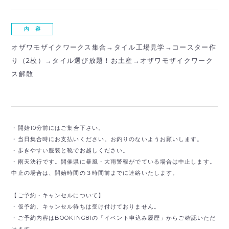
内 容
オザワモザイクワークス集合→タイル工場見学→コースター作
り（2枚）→タイル選び放題！お土産→オザワモザイクワーク
ス解散
・開始10分前にはご集合下さい。
・当日集合時にお支払いください。お釣りのないようお願いします。
・歩きやすい服装と靴でお越しください。
・雨天決行です。開催県に暴風・大雨警報がでている場合は中止します。
中止の場合は、開始時間の３時間前までに連絡いたします。
【ご予約・キャンセルについて】
・仮予約、キャンセル待ちは受け付けておりません。
・ご予約内容はBOOKING81の「イベント申込み履歴」からご確認いただ
けます。