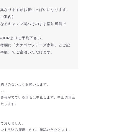
少異なりますがお腹いっぱいになります。
へご案内】
となるキャンプ場へそのまま宿泊可能で
のHPよりご予約下さい。
備考欄に「大ナゴヤツアーズ参加」とご記
が半額）でご宿泊いただけます。
お釣りのないようお願いします。
さい。
雨警報がでている場合は中止します。中止の場合
いたします。
けておりません。
イベント申込み履歴」からご確認いただけます。