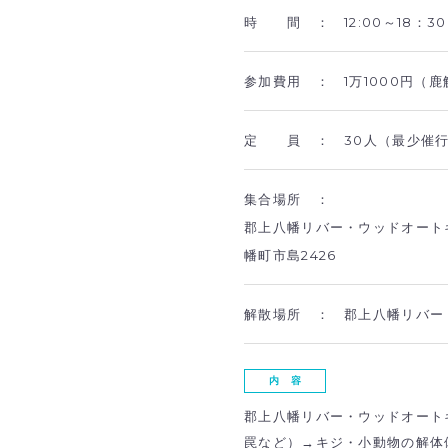
時 間 ：
12:00～18：30
参加費用 ：
1万1000円（
定 員 ：
30人（最少催行
集合場所 ：
郡上八幡リバー・ウッドオート
幡町市島2426
解散場所 ：
郡上八幡リバー
内 容
郡上八幡リバー・ウッドオート
罠など）→キジ・小動物の解体