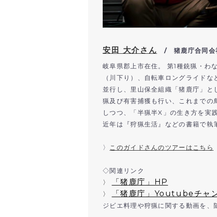
安田 大介さん
/ 猪鹿庁合同会
岐阜県郡上市在住。 第1種銃猟・わ
（川下り）、自転車ロングライドな
並行し、里山保全組織「猪鹿庁」と
猟及び有害捕獲も行い、これまでの鳥
しつつ、「半猟半X」の生き方を実践
近年は『狩猟生活』などの書籍で執
〉
このガイドさんのツアーはこちら
◇関連リンク
「猪鹿庁」HP
〉
「猪鹿庁」Youtubeチャ
〉
ジビエ料理や狩猟に関する動画を、