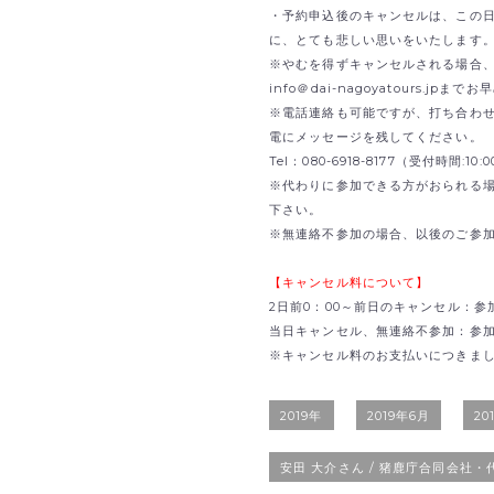
・予約申込後のキャンセルは、この
に、とても悲しい思いをいたします
※やむを得ずキャンセルされる場合、B
info＠dai-nagoyatours.jp
※電話連絡も可能ですが、打ち合わ
電にメッセージを残してください。
Tel：080-6918-8177（受付時間:1
※代わりに参加できる方がおられる
下さい。
※無連絡不参加の場合、以後のご参
【キャンセル料について】
2日前0：00～前日のキャンセル：参
当日キャンセル、無連絡不参加：参加費
※キャンセル料のお支払いにつきま
2019年
2019年6月
20
安田 大介さん / 猪鹿庁合同会社・