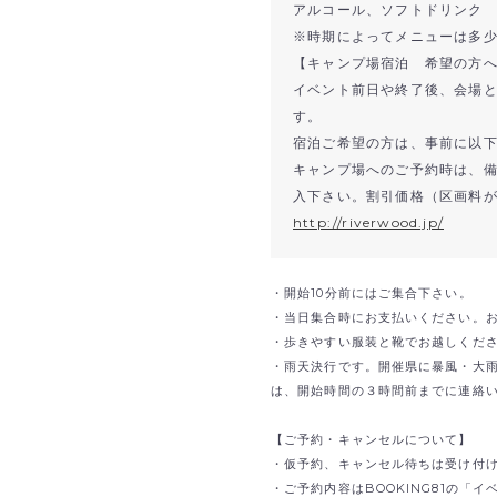
アルコール、ソフトドリンク
※時期によってメニューは多
【キャンプ場宿泊 希望の方
イベント前日や終了後、会場
す。
宿泊ご希望の方は、事前に以下
キャンプ場へのご予約時は、
入下さい。割引価格（区画料
http://riverwood.jp/
・開始10分前にはご集合下さい。
・当日集合時にお支払いください。
・歩きやすい服装と靴でお越しくだ
・雨天決行です。開催県に暴風・大
は、開始時間の３時間前までに連絡
【ご予約・キャンセルについて】
・仮予約、キャンセル待ちは受け付
・ご予約内容はBOOKING81の「