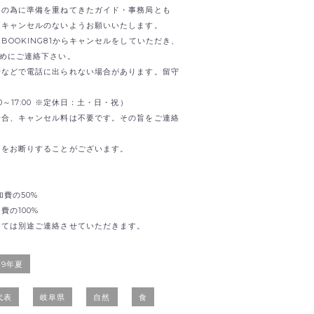
日の為に準備を重ねてきたガイド・事務局とも
。キャンセルのないようお願いいたします。
OOKING81からキャンセルをしていただき、
までお早めにご連絡下さい。
せなどで電話に出られない場合があります。留守
0:00～17:00 ※定休日：土・日・祝）
場合、キャンセル料は不要です。その旨をご連絡
加をお断りすることがございます。
加費の50%
の100%
しては別途ご連絡させていただきます。
19年夏
代表
岐阜県
自然
食