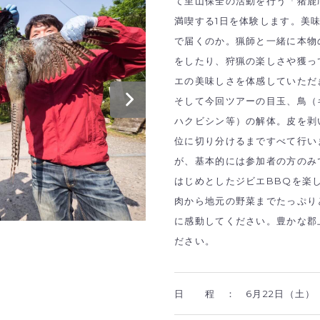
て里山保全の活動を行う「猪鹿
満喫する1日を体験します。美
で届くのか。猟師と一緒に本物
をしたり、狩猟の楽しさや獲っ
エの美味しさを体感していただ
そして今回ツアーの目玉、鳥（
ハクビシン等）の解体。皮を剥
位に切り分けるまですべて行い
が、基本的には参加者の方のみ
はじめとしたジビエBBQを楽
肉から地元の野菜までたっぷり
に感動してください。豊かな郡
ださい。
日 程 ：
6月22日（土）