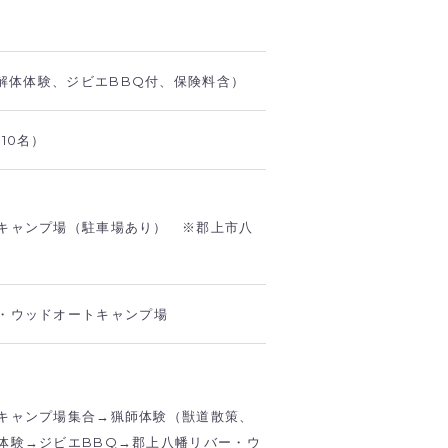
鹿解体体験、ジビエBBQ付、保険料含）
10名）
キャンプ場（駐車場あり） ※郡上市八
・ウッドオートキャンプ場
キャンプ場集合→猟師体験（獣道散策、
体験→ジビエBBQ→郡上八幡リバー・ウ