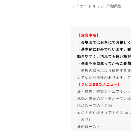
ッドオートキャンプ場解散
【注意事項】
・会場まではお車にてお越し
・基本的に野外で行います。
動きやすく、汚れても良い格
・昼食を各自取ってからご参
・捕獲の状況により解体する
ンでない可能性があります。
【ジビエBBQメニュー】
鹿・猪肉、特製ジビエフランク
地鶏と野菜のダッチオーブン
絶品スープのキジ鍋
ムジナの丸焼き（アナグマ or
しみ!?）
鹿のロースト