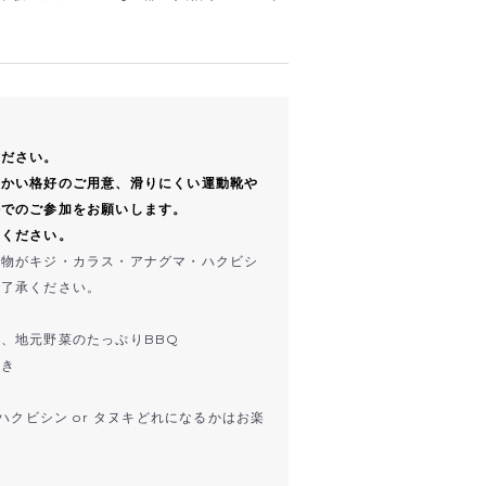
ください。
暖かい格好のご用意、滑りにくい運動靴や
好でのご参加をお願いします。
加ください。
獲物がキジ・カラス・アナグマ・ハクビシ
ご了承ください。
、地元野菜のたっぷりBBQ
焼き
 ハクビシン or タヌキどれになるかはお楽