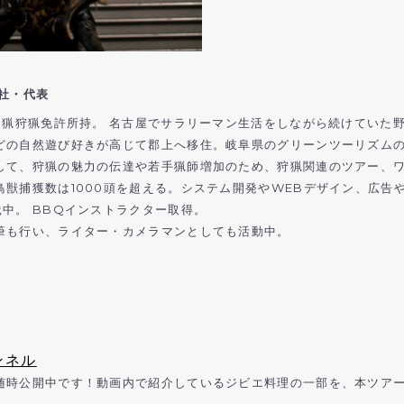
社・代表
な猟狩猟免許所持。 名古屋でサラリーマン生活をしながら続けていた
どの自然遊び好きが高じて郡上へ移住。岐阜県のグリーンツーリズム
して、狩猟の魅力の伝達や若手猟師増加のため、狩猟関連のツアー、ワ
獣捕獲数は1000頭を超える。システム開発やWEBデザイン、広告
中。 BBQインストラクター取得。
筆も行い、ライター・カメラマンとしても活動中。
ンネル
随時公開中です！動画内で紹介しているジビエ料理の一部を、本ツア