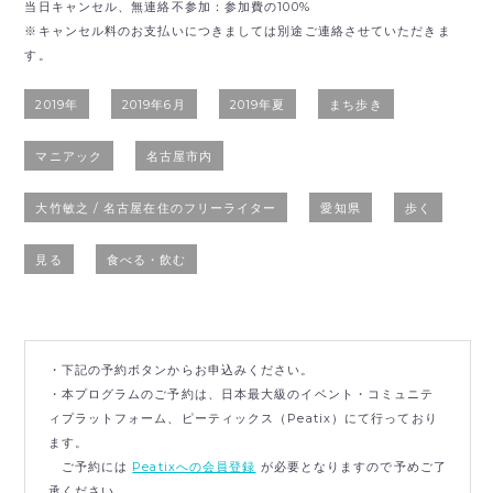
当日キャンセル、無連絡不参加：参加費の100%
※キャンセル料のお支払いにつきましては別途ご連絡させていただきま
す。
2019年
2019年6月
2019年夏
まち歩き
マニアック
名古屋市内
大竹敏之 / 名古屋在住のフリーライター
愛知県
歩く
見る
食べる・飲む
・下記の予約ボタンからお申込みください。
・本プログラムのご予約は、日本最大級のイベント・コミュニテ
ィプラットフォーム、ピーティックス（Peatix）にて行っており
ます。
ご予約には
Peatixへの会員登録
が必要となりますので予めご了
承ください。