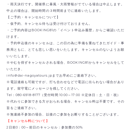
・雨天決行です。開催県に暴風・大雨警報がでている場合は中止します。
中止の場合は、開始時間の３時間前までに連絡いたします。
【ご予約・キャンセルについて】
・仮予約、キャンセル待ちは受け付けておりません。
・ご予約内容はBOOKING81の「イベント申込み履歴」からご確認いただ
けます。
・予約申込後のキャンセルは、この日の為に準備を重ねてきたガイド・事
務局ともに、とても悲しい思いをいたします。キャンセルのないようお願
いいたします。
※やむを得ずキャンセルされる場合、BOOKING81からキャンセルをして
いただき、
info＠dai-nagoyatours.jpまでお早めにご連絡下さい。
※電話連絡も可能ですが、打ち合わせなどで電話に出られない場合があり
ます。留守電にメッセージを残してください。
Tel：080-6918-8177（受付時間:10:00～17:00 ※定休日：土・日・祝）
※代わりに参加できる方がおられる場合、キャンセル料は不要です。その
旨をご連絡下さい。
※無連絡不参加の場合、以後のご参加をお断りすることがございます。
【キャンセル料について】
2日前0：00～前日のキャンセル：参加費の50%