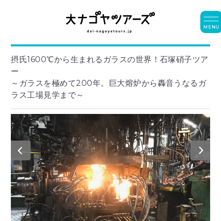
MENU
摂氏1600℃から生まれるガラスの世界！石塚硝子ツア
ー
～ガラスを極めて200年。巨大熔炉から轟音うなるガ
ラス工場見学まで～