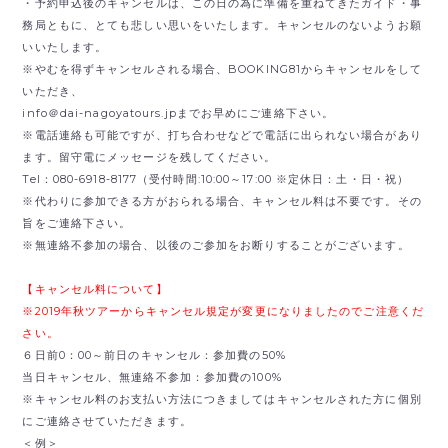
・予約申込後のキャンセルは、この日の為に準備を重ねてきたガイド・事
務局ともに、とても悲しい思いをいたします。キャンセルのないようお願
いいたします。
※やむを得ずキャンセルされる場合、BOOKING81からキャンセルをして
いただき、
info＠dai-nagoyatours.jpまでお早めにご連絡下さい。
※電話連絡も可能ですが、打ち合わせなどで電話に出られない場合があり
ます。留守電にメッセージを残してください。
Tel：080-6918-8177（受付時間:10:00～17:00 ※定休日：土・日・祝）
※代わりに参加できる方がおられる場合、キャンセル料は不要です。その
旨をご連絡下さい。
※無連絡不参加の場合、以後のご参加をお断りすることがございます。
【キャンセル料について】
※2019年秋ツアーからキャンセル規定が変更になりましたのでご注意くだ
さい。
６日前0：00～前日のキャンセル：参加費の50%
当日キャンセル、無連絡不参加：参加費の100%
※キャンセル料のお支払い方法につきましてはキャンセルされた方に個別
にご連絡させていただきます。
＜例＞