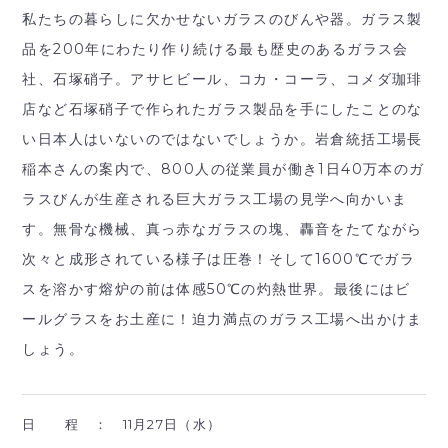
私たちの暮らしに欠かせないガラスのびんや器。ガラス製
品を200年にわたり作り続ける最も歴史のあるガラス会
社、石塚硝子。アサヒビール、コカ・コーラ、コメダ珈琲
店など石塚硝子で作られたガラス製品を手にしたことのな
い日本人はいないのではないでしょうか。岩倉統括工場長
稲本さんの案内で、800人の従業員が働き1日40万本のガ
ラスびんが生産される巨大ガラス工場の見学へ向かいま
す。無骨な機械、真っ赤なガラスの塊、轟音をたてながら
次々と成形されている様子は圧巻！そして1600℃でガラ
スを溶かす熔炉の前は体感50℃の灼熱世界。最後にはビ
ールグラスをお土産に！迫力満点のガラス工場へ出かけま
しょう。
日 程 ：
11月27日（水）