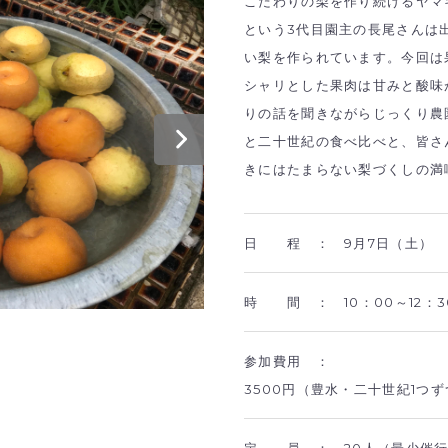
こだわりの梨を作り続けるヤマ
という3代目園主の長尾さんは
い梨を作られています。今回は
シャリとした果肉は甘みと酸味
りの話を聞きながらじっくり農
と二十世紀の食べ比べと、皆さ
きにはたまらない梨づくしの満
日 程 ：
9月7日（土）
時 間 ：
10：00～12
参加費用 ：
3500円（豊水・二十世紀1つ
定 員 ：
20人（最少催行