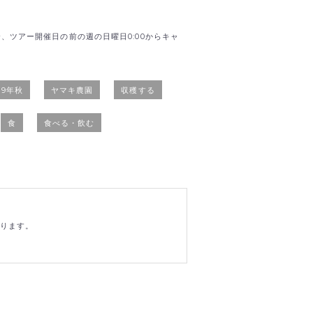
、ツアー開催日の前の週の日曜日0:00からキャ
19年秋
ヤマキ農園
収穫する
食
食べる・飲む
おります。