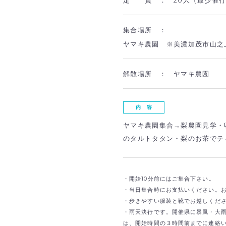
集合場所 ：
ヤマキ農園 ※美濃加茂市山之上
解散場所 ：
ヤマキ農園
内 容
ヤマキ農園集合→梨農園見学・
のタルトタタン・梨のお茶でテ
・開始10分前にはご集合下さい。
・当日集合時にお支払いください。
・歩きやすい服装と靴でお越しくだ
・雨天決行です。開催県に暴風・大
は、開始時間の３時間前までに連絡