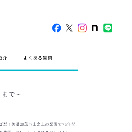
紹介
よくある質問
ンまで～
ば梨！美濃加茂市山之上の梨園で76年間