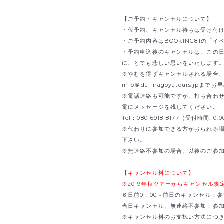
【ご予約・キャンセルについて】
・仮予約、キャンセル待ちは受け付
・ご予約内容はBOOKING81の「
・予約申込後のキャンセルは、この
に、とても悲しい思いをいたします
※やむを得ずキャンセルされる場合、B
info＠dai-nagoyatours.jp
※電話連絡も可能ですが、打ち合わ
電にメッセージを残してください。
Tel：080-6918-8177（受付時間:1
※代わりに参加できる方がおられる
下さい。
※無連絡不参加の場合、以後のご参
【キャンセル料について】
※2019年秋ツアーからキャンセル
６日前0：00～前日のキャンセル：参
当日キャンセル、無連絡不参加：参加費
※キャンセル料のお支払い方法につ