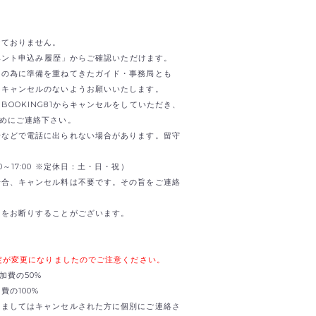
けておりません。
イベント申込み履歴」からご確認いただけます。
日の為に準備を重ねてきたガイド・事務局とも
。キャンセルのないようお願いいたします。
OOKING81からキャンセルをしていただき、
までお早めにご連絡下さい。
せなどで電話に出られない場合があります。留守
0:00～17:00 ※定休日：土・日・祝）
場合、キャンセル料は不要です。その旨をご連絡
加をお断りすることがございます。
規定が変更になりましたのでご注意ください。
加費の50%
の100%
きましてはキャンセルされた方に個別にご連絡さ