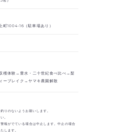
町1004-16（駐車場あり）
収穫体験→豊水・二十世紀食べ比べ→梨
ィーブレイク→ヤマキ農園解散
お釣りのないようお願いします。
さい。
雨警報がでている場合は中止します。中止の場合
いたします。