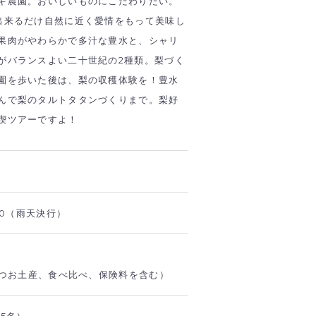
キ農園。おいしいものにこだわりたい。
出来るだけ自然に近く愛情をもって美味し
果肉がやわらかで多汁な豊水と、シャリ
がバランスよい二十世紀の2種類。梨づく
園を歩いた後は、梨の収穫体験を！豊水
んで梨のタルトタタンづくりまで。梨好
喫ツアーですよ！
：30（雨天決行）
ずつお土産、食べ比べ、保険料を含む）
5名）