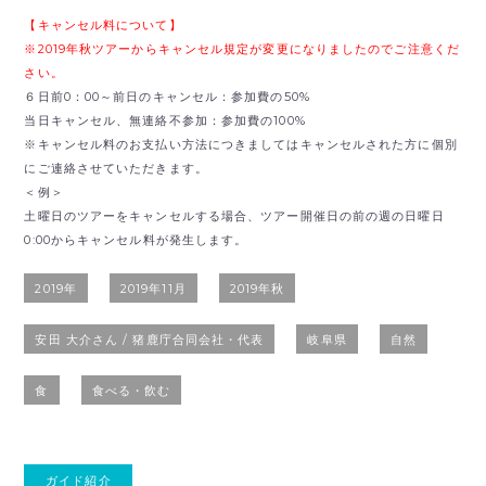
【キャンセル料について】
※2019年秋ツアーからキャンセル規定が変更になりましたのでご注意くだ
さい。
６日前0：00～前日のキャンセル：参加費の50%
当日キャンセル、無連絡不参加：参加費の100%
※キャンセル料のお支払い方法につきましてはキャンセルされた方に個別
にご連絡させていただきます。
＜例＞
土曜日のツアーをキャンセルする場合、ツアー開催日の前の週の日曜日
0:00からキャンセル料が発生します。
2019年
2019年11月
2019年秋
安田 大介さん / 猪鹿庁合同会社・代表
岐阜県
自然
食
食べる・飲む
ガイド紹介