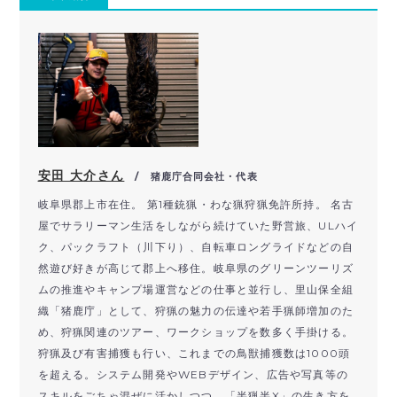
安田 大介さん
/ 猪鹿庁合同会社・代表
岐阜県郡上市在住。 第1種銃猟・わな猟狩猟免許所持。 名古
屋でサラリーマン生活をしながら続けていた野営旅、ULハイ
ク、パックラフト（川下り）、自転車ロングライドなどの自
然遊び好きが高じて郡上へ移住。岐阜県のグリーンツーリズ
ムの推進やキャンプ場運営などの仕事と並行し、里山保全組
織「猪鹿庁」として、狩猟の魅力の伝達や若手猟師増加のた
め、狩猟関連のツアー、ワークショップを数多く手掛ける。
狩猟及び有害捕獲も行い、これまでの鳥獣捕獲数は1000頭
を超える。システム開発やWEBデザイン、広告や写真等の
スキルをごちゃ混ぜに活かしつつ、「半猟半X」の生き方を