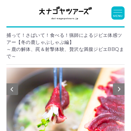
MENU
捕って！さばいて！食べる！猟師によるジビエ体感ツ
アー【冬の鹿しゃぶしゃぶ編】
～鹿の解体、罠＆射撃体験、贅沢な満腹ジビエBBQま
で～