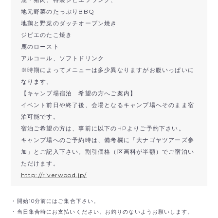
地元野菜のたっぷりBBQ
地鶏と野菜のダッチオーブン焼き
ジビエのたこ焼き
鹿のロースト
アルコール、ソフトドリンク
※時期によってメニューは多少異なりますがお腹いっぱいに
なります。
【キャンプ場宿泊 希望の方へご案内】
イベント前日や終了後、会場となるキャンプ場へそのまま宿
泊可能です。
宿泊ご希望の方は、事前に以下のHPよりご予約下さい。
キャンプ場へのご予約時は、備考欄に「大ナゴヤツアーズ参
加」とご記入下さい。割引価格（区画料が半額）でご宿泊い
ただけます。
http://riverwood.jp/
・開始10分前にはご集合下さい。
・当日集合時にお支払いください。お釣りのないようお願いします。