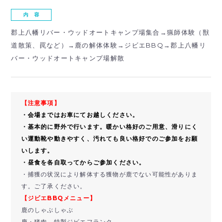
内 容
郡上八幡リバー・ウッドオートキャンプ場集合→猟師体験（獣
道散策、罠など）→鹿の解体体験→ジビエBBQ→郡上八幡リ
バー・ウッドオートキャンプ場解散
【注意事項】
・会場まではお車にてお越しください。
・基本的に野外で行います。暖かい格好のご用意、滑りにく
い運動靴や動きやすく、汚れても良い格好でのご参加をお願
いします。
・昼食を各自取ってからご参加ください。
・捕獲の状況により解体する獲物が鹿でない可能性がありま
す。ご了承ください。
【ジビエBBQメニュー】
鹿のしゃぶしゃぶ
鹿・猪肉、特製ジビエフランク、