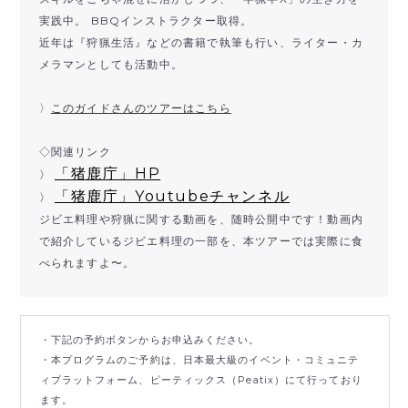
実践中。 BBQインストラクター取得。
近年は『狩猟生活』などの書籍で執筆も行い、ライター・カ
メラマンとしても活動中。
〉
このガイドさんのツアーはこちら
◇関連リンク
「猪鹿庁」HP
〉
「猪鹿庁」Youtubeチャンネル
〉
ジビエ料理や狩猟に関する動画を、随時公開中です！動画内
で紹介しているジビエ料理の一部を、本ツアーでは実際に食
べられますよ〜。
・下記の予約ボタンからお申込みください。
・本プログラムのご予約は、日本最大級のイベント・コミュニテ
ィプラットフォーム、ピーティックス（Peatix）にて行っており
ます。