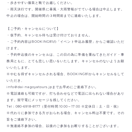
・歩きやすい服装と靴でお越しください。
・雨天決行です。開催県に暴風・大雨警報がでている場合は中止します。
中止の場合は、開始時間の３時間前までに連絡いたします。
【ご予約・キャンセルについて】
・仮予約、キャンセル待ちは受け付けておりません。
・ご予約内容はBOOKING81の「イベント申込み履歴」からご確認いただ
けます。
・予約申込後のキャンセルは、この日の為に準備を重ねてきたガイド・事
務局ともに、とても悲しい思いをいたします。キャンセルのないようお願
いいたします。
※やむを得ずキャンセルされる場合、BOOKING81からキャンセルをして
いただき、
info＠dai-nagoyatours.jpまでお早めにご連絡下さい。
※電話連絡も可能ですが、打ち合わせなどで電話に出られない場合があり
ます。留守電にメッセージを残してください。
Tel：080-6918-8177（受付時間:10:00～17:00 ※定休日：土・日・祝）
※代わりに参加できる方がおられる場合、キャンセル料は不要です。その
旨をご連絡下さい。
※無連絡不参加の場合、以後のご参加をお断りすることがございます。