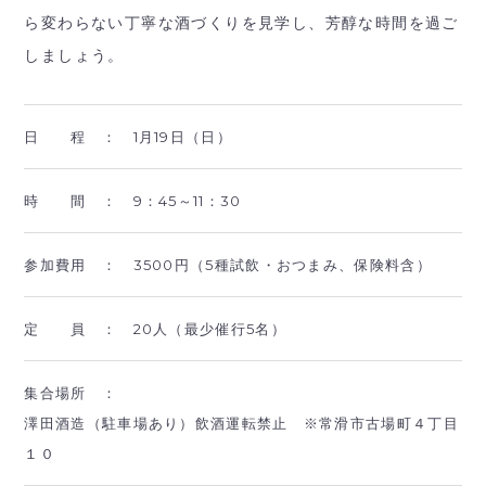
ら変わらない丁寧な酒づくりを見学し、芳醇な時間を過ご
しましょう。
日 程 ：
1月19日（日）
時 間 ：
9：45～11：30
参加費用 ：
3500円（5種試飲・おつまみ、保険料含）
定 員 ：
20人（最少催行5名）
集合場所 ：
澤田酒造（駐車場あり）飲酒運転禁止 ※常滑市古場町４丁目
１０