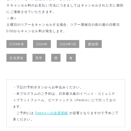
※キャンセル料のお支払い方法につきましてはキャンセルされた方に個別
にご連絡させていただきます。
＜例＞
土曜日のツアーをキャンセルする場合、ツアー開催日の前の週の日曜日
0:00からキャンセル料が発生します。
2019年冬
2020年
2020年1月
愛知県
文化歴史
見学
酒
食
・下記の予約ボタンからお申込みください。
・本プログラムのご予約は、日本最大級のイベント・コミュニテ
ィプラットフォーム、ピーティックス（Peatix）にて行っており
ます。
ご予約には
Peatixへの会員登録
が必要となりますので予めご了
承ください。