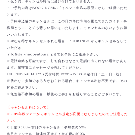
・仮予約、キャンセル待ちは受け付けておりません。
・ご予約内容はBOOKING81の「イベント申込み履歴」からご確認いただ
けます。
・予約申込後のキャンセルは、この日の為に準備を重ねてきたガイド・事
務局ともに、とても悲しい思いをいたします。キャンセルのないようお願
いいたします。
※やむを得ずキャンセルされる場合、BOOKING81からキャンセルをして
いただき、
info＠dai-nagoyatours.jpまでお早めにご連絡下さい。
※電話連絡も可能ですが、打ち合わせなどで電話に出られない場合があり
ます。留守電にメッセージを残してください。
Tel：080-6918-8177（受付時間:10:00～17:00 ※定休日：土・日・祝）
※代わりに参加できる方がおられる場合、キャンセル料は不要です。その
旨をご連絡下さい。
※無連絡不参加の場合、以後のご参加をお断りすることがございます。
【キャンセル料について】
※2019年秋ツアーからキャンセル規定が変更になりましたのでご注意くだ
さい。
６日前0：00～前日のキャンセル：参加費の50%
当日キャンセル、無連絡不参加：参加費の100%