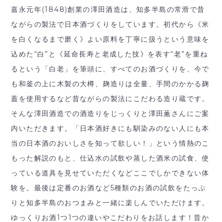
嘉永元年(1848)創業の澤田酒造は、知多半島の常滑で昔
ながらの製法で日本酒づくりをしています。初代から《米
を白くなるまで磨く》よい原料を丁寧に扱うという意味を
込めた“白”と《延命長寿と老成した技》を表す“老”を重ね
るという「白老」を筆頭に、すべてのお酒づくりを、今で
も和釜の上に木製の大樽、麹造りは全量、手間のかかる麹
蓋を使用するなど昔ながらの製法にこだわる造り蔵です。
そんな澤田酒造での酒造りをじっくりと澤田薫さんにご案
内いただきます。「日本酒好きにも馴染みのない人にも本
当の日本酒のおいしさを知って欲しい！」という情熱のこ
もった解説のもと、仕込水の試飲や蒸した酒米の試食、使
っている道具を見せていただくなどここでしかできない体
験を。最後は定番のお酒など5種類のお酒の試飲をたっぷ
りと知多半島のおつまみと一緒に楽しんでいただけます。
ゆっくりお酒1つ1つの違いやこだわりをお話します！昔か