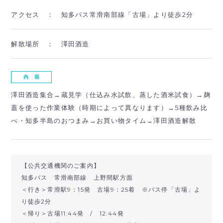
アクセス ：
知多バス常滑南部線「古場」より徒歩2分
解散場所 ：
澤田酒造
内 容
澤田酒造集合→蔵見学（仕込み水試飲、蒸した酒米試食）→麹
蓋を使った作業体験（時期によって異なります）→5種飲み比
べ・知多半島のおつまみ→お買い物タイム→澤田酒造解散
【公共交通機関のご案内】
知多バス 常滑南部線 上野間駅方面
＜行き＞常滑駅9：15発 古場9：25着 ※バス停「古場」よ
り徒歩2分
＜帰り＞古場11:44発 / 12:44発