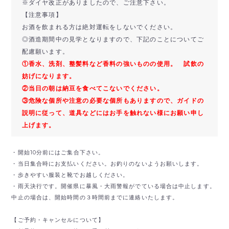
※ダイヤ改正がありましたので、ご注意下さい。
【注意事項】
お酒を飲まれる方は絶対運転をしないでください。
◎酒造期間中の見学となりますので、下記のことについてご
配慮願います。
①香水、洗剤、整髪料など香料の強いものの使用。 試飲の
妨げになります。
②当日の朝は納豆を食べてこないでください。
③危険な個所や注意の必要な個所もありますので、ガイドの
説明に従って、道具などにはお手を触れない様にお願い申し
上げます。
・開始10分前にはご集合下さい。
・当日集合時にお支払いください。お釣りのないようお願いします。
・歩きやすい服装と靴でお越しください。
・雨天決行です。開催県に暴風・大雨警報がでている場合は中止します。
中止の場合は、開始時間の３時間前までに連絡いたします。
【ご予約・キャンセルについて】