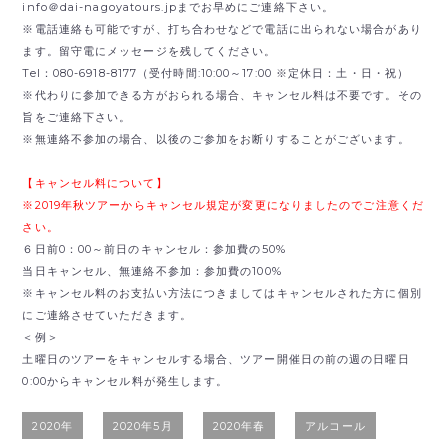
info＠dai-nagoyatours.jpまでお早めにご連絡下さい。
※電話連絡も可能ですが、打ち合わせなどで電話に出られない場合があり
ます。留守電にメッセージを残してください。
Tel：080-6918-8177（受付時間:10:00～17:00 ※定休日：土・日・祝）
※代わりに参加できる方がおられる場合、キャンセル料は不要です。その
旨をご連絡下さい。
※無連絡不参加の場合、以後のご参加をお断りすることがございます。
【キャンセル料について】
※2019年秋ツアーからキャンセル規定が変更になりましたのでご注意くだ
さい。
６日前0：00～前日のキャンセル：参加費の50%
当日キャンセル、無連絡不参加：参加費の100%
※キャンセル料のお支払い方法につきましてはキャンセルされた方に個別
にご連絡させていただきます。
＜例＞
土曜日のツアーをキャンセルする場合、ツアー開催日の前の週の日曜日
0:00からキャンセル料が発生します。
2020年
2020年5月
2020年春
アルコール