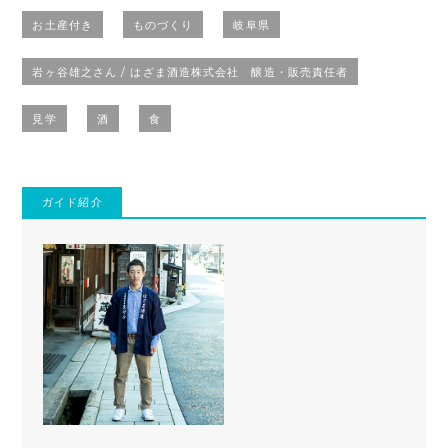
お土産付き
ものづくり
岐阜県
岩ヶ谷雄之さん / はざま酒造株式会社 醸造・販売責任者
見学
酒
食
ガイド紹介