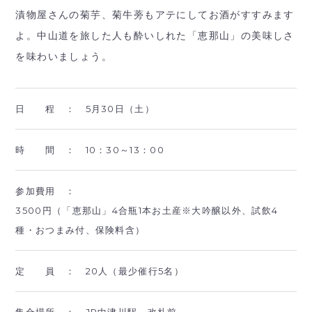
漬物屋さんの菊芋、菊牛蒡もアテにしてお酒がすすみます
よ。中山道を旅した人も酔いしれた「恵那山」の美味しさ
を味わいましょう。
日 程 ：
5月30日（土）
時 間 ：
10：30～13：00
参加費用 ：
3500円（「恵那山」4合瓶1本お土産※大吟醸以外、試飲4
種・おつまみ付、保険料含）
定 員 ：
20人（最少催行5名）
集合場所 ：
JR中津川駅 改札前