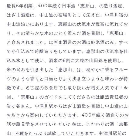
慶長6年創業、400年続く日本酒「恵那山」の造り酒屋、
はざま酒造は、中山道の宿場町として栄えた、中津川宿の
中山道沿いにあります。恵那山の伏流水が豊富に流れてお
り、その清らかな水のごとく澄んだ酒を目指し「恵那山」
と命名されました。はざま酒造のお酒は純米酒のみ。すべ
て小仕込みで吟醸造りをしています。恵那山の伏流水を仕
込み水として使い、酒米の6割に大粒の山田錦を使用し、
米の旨みを引き出した「恵那山」は、穏やかに香るフルー
ツのような香りと口当たりよく沸き立つような味わいが特
徴です。名古屋の飲食店でも取り扱いが増え人気です！今
回、「恵那山」のガイドをしてくださるのは醸造責任者の
岩ヶ谷さん。中津川駅からはざま酒造を目指し中山道のま
ち歩きから案内していただきます。400年続く酒造りのお
話や蔵見学をさせていただいた後は、こだわりの酒「恵那
山」4種をたっぷり試飲していただきます。中津川駅前の