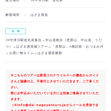
解散場所 ：
はざま酒造
内 容
JR中津川駅改札前集合→中山道散歩（恵那山、中山道、うだ
つ）→はざま酒造蔵ツアー→「恵那山」4種試飲・おつまみ付
→お買い物タイム→はざま酒造解散
※こちらのツアーは新型コロナウイルスへの懸念からガイド
さんと協議の上、不催行とさせていただきます。ご了承くだ
さい。
既にお申込みいただいている方には別途ご連絡させていただ
きます。
（※info@dai-nagoyatours.jpからメールを受信でき
るよう迷惑メール設定などご確認ください）