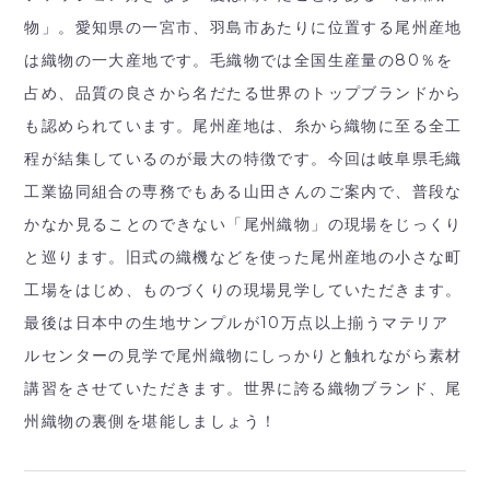
物」。愛知県の一宮市、羽島市あたりに位置する尾州産地
は織物の一大産地です。毛織物では全国生産量の80％を
占め、品質の良さから名だたる世界のトップブランドから
も認められています。尾州産地は、糸から織物に至る全工
程が結集しているのが最大の特徴です。今回は岐阜県毛織
工業協同組合の専務でもある山田さんのご案内で、普段な
かなか見ることのできない「尾州織物」の現場をじっくり
と巡ります。旧式の織機などを使った尾州産地の小さな町
工場をはじめ、ものづくりの現場見学していただきます。
最後は日本中の生地サンプルが10万点以上揃うマテリア
ルセンターの見学で尾州織物にしっかりと触れながら素材
講習をさせていただきます。世界に誇る織物ブランド、尾
州織物の裏側を堪能しましょう！