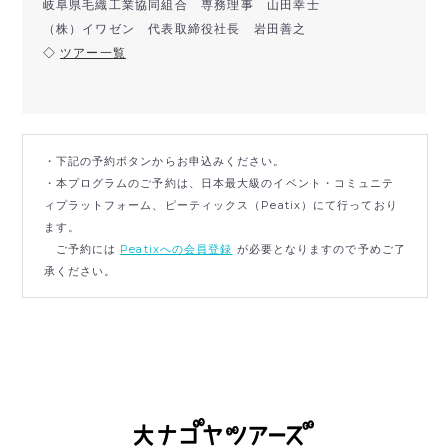
岐阜県毛織工業協同組合 専務理事 山田幸士
（株）イワゼン 代表取締役社長 岩田善之
◇
ツアー一覧
・下記の予約ボタンからお申込みください。
・本プログラムのご予約は、日本最大級のイベント・コミュニテ
ィプラットフォーム、ピーティックス（Peatix）にて行っており
ます。
ご予約には
Peatixへの会員登録
が必要となりますので予めご了
承ください。