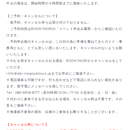
中止の場合は、開始時間の３時間前までに連絡いたします。
【ご予約・キャンセルについて】
・仮予約、キャンセル待ちは受け付けておりません。
・ご予約内容はBOOKING81の「イベント申込み履歴」からご確認いただ
けます。
・予約申込後のキャンセルは、この日の為に準備を重ねてきたガイド・事
務局ともに、とても悲しい思いをいたします。キャンセルのないようお願
いいたします。
※やむを得ずキャンセルされる場合、BOOKING81からキャンセルをして
いただき、
info＠dai-nagoyatours.jpまでお早めにご連絡下さい。
※電話連絡も可能ですが、打ち合わせなどで電話に出られない場合があり
ます。留守電にメッセージを残してください。
Tel：080-6918-8177（受付時間:10:00～17:00 ※定休日：土・日・祝）
※代わりに参加できる方がおられる場合、キャンセル料は不要です。その
旨をご連絡下さい。
※無連絡不参加の場合、以後のご参加をお断りすることがございます。
【キャンセル料について】