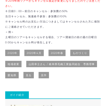
※2019年秋ツアーからキャンセル規定が変更になりましたのでご注意くだ
さい。
６日前0：00～前日のキャンセル：参加費の50%
当日キャンセル、無連絡不参加：参加費の100%
※キャンセル料のお支払い方法につきましてはキャンセルされた方に個別
にご連絡させていただきます。
＜例＞
土曜日のツアーをキャンセルする場合、ツアー開催日の前の週の日曜日
0:00からキャンセル料が発生します。
2020年
2020年4月
2020年春
ものづくり
地場産業
山田幸士さん / 岐阜県毛織工業協同組合 専務理事
愛知県
見る
見学
ガイド紹介