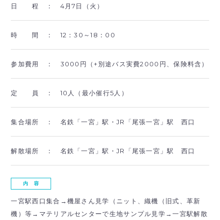
日 程 ：
4月7日（火）
時 間 ：
12：30～18：00
参加費用 ：
3000円（+別途バス実費2000円、保険料含）
定 員 ：
10人（最小催行5人）
集合場所 ：
名鉄「一宮」駅・JR「尾張一宮」駅 西口
解散場所 ：
名鉄「一宮」駅・JR「尾張一宮」駅 西口
内 容
一宮駅西口集合→機屋さん見学（ニット、織機（旧式、革新
機）等→マテリアルセンターで生地サンプル見学→一宮駅解散