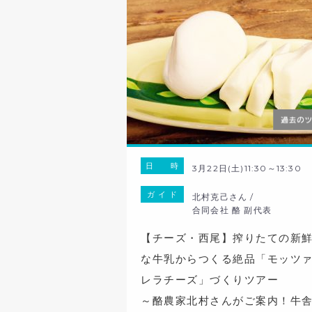
日 時
3月22日(土)11:30～13:30
ガ イ ド
北村克己さん /
合同会社 酪 副代表
【チーズ・西尾】搾りたての新
な牛乳からつくる絶品「モッツ
レラチーズ」づくりツアー
～酪農家北村さんがご案内！牛