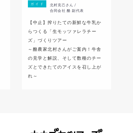
ガ イ ド
北村克己さん /
合同会社 酪 副代表
鮮
【中止】搾りたての新鮮な牛乳か
レ
らつくる「生モッツァレラチー
ズ」づくりツアー
舎
～酪農家北村さんがご案内！牛舎
ー
の見学と解説、そして数種のチー
が
ズとできたてのアイスを召し上が
れ～