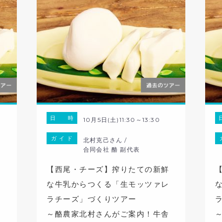
日 時
10月5日(土)11:30～13:30
ガ イ ド
北村克己さん /
合同会社 酪 副代表
鮮
【西尾・チーズ】搾りたての新鮮
ァ
な牛乳からつくる「生モッツァレ
ラチーズ」づくりツアー
舎
～酪農家北村さんがご案内！牛舎