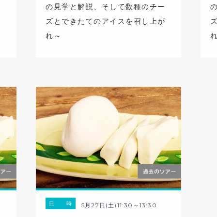
ー
の見学と解説、そして数種のチー
が
ズとできたてのアイスを召し上が
れ～
日 時
5月27日(土)11:30～13:30