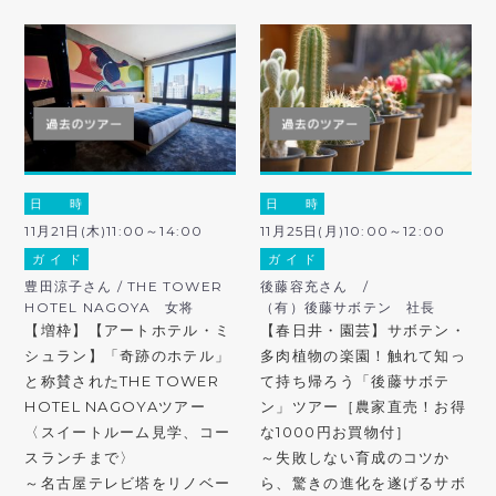
日 時
日 時
11月21日(木)11:00～14:00
11月25日(月)10:00～12:00
ガ イ ド
ガ イ ド
豊田涼子さん / THE TOWER
後藤容充さん /
HOTEL NAGOYA 女将
（有）後藤サボテン 社長
【増枠】【アートホテル・ミ
【春日井・園芸】サボテン・
シュラン】「奇跡のホテル」
多肉植物の楽園！触れて知っ
と称賛されたTHE TOWER
て持ち帰ろう「後藤サボテ
HOTEL NAGOYAツアー
ン」ツアー［農家直売！お得
〈スイートルーム見学、コー
な1000円お買物付］
スランチまで〉
～失敗しない育成のコツか
～名古屋テレビ塔をリノベー
ら、驚きの進化を遂げるサボ