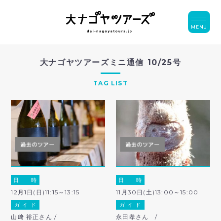
MENU
大ナゴヤツアーズミニ通信 10/25号
TAG LIST
日 時
日 時
12月1日(日)11:15～13:15
11月30日(土)13:00～15:00
ガ イ ド
ガ イ ド
山﨑 裕正さん /
永田孝さん /