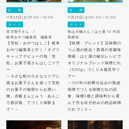
日 時
日 時
11月23日(土)13:30～16:00
11月23日(土)10:00～12:00
ガ イ ド
ガ イ ド
常川智子さん /
鳥山大輔さん / はと屋 10 代目
岐阜おやつ編集室 編集長
取締役
【笠松・おやつはしご】岐阜
【味噌・ブレンド】豆味噌の
おやつ編集長と行く！オグリ
つぶ感が絶品！西尾の老舗味
キャップデビューの地「笠
噌蔵・はと屋の秘伝レシピで
松」お菓子屋さんはしごツア
オリジナルブレンド味噌だれ
ー
（500g）づくり＆蔵見学ツ
～小さな町の小さなエリアに
アー
残るお菓子さんを巡って笠松
～100年の杉樽仕込みの熟成
のお菓子の秘密からお買い
味噌でつくる味噌だれの試
物、赤飯まんじゅう・あんこ
食、味噌3種と調味料から選
ろ餅試食、てづくり体験ま
んで作る自分好みの絶品味噌
で！～
だれづくり～