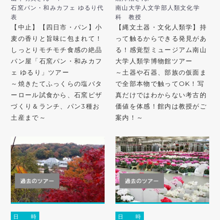
石窯パン・和みカフェ ゆるり代
南山大学人文学部人類文化学
表
科 教授
【中止】【四日市・パン】小
【縄文土器・文化人類学】持
麦の香りと旨味に包まれて！
って触るからできる発見があ
しっとりモチモチ食感の絶品
る！感覚型ミュージアム南山
パン屋「石窯パン・和みカフ
大学人類学博物館ツアー
ェ ゆるり」ツアー
～土器や石器、部族の仮面ま
～焼きたてふっくらの塩バタ
で全部本物で触ってOK！写
ーロール試食から、石窯ピザ
真だけではわからない考古的
づくり＆ランチ、パン3種お
価値を体感！館内は教授がご
土産まで～
案内！～
日 時
日 時