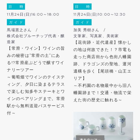
日 時
日 時
11月24日(日)16:00～18:00
11月24日(日)10:00～12:30
ガ イ ド
ガ イ ド
馬場憲之さん /
加美 秀樹さん /
株式会社ブルーチップ代表・醸
文筆家、写真家、美術家
造家
【花街跡・近代遺産】懐かし
【常滑・ワイン】ワインの旨
の地は何故できた！？市電も
みの秘密は”常滑の土”にあ
走った商店街から色街八幡園
る!?常滑産ぶどうで醸すワイ
跡、ドラゴンズの聖地、運河
ナリーツアー
遺構を歩く【尾頭橋・山王エ
～葡萄畑でワインのテイステ
リア】
ィング、夕日に染まるテラス
～不朽園の名物最中から旧八
で楽しむ知多牛ステーキとワ
幡園跡まで！交通・物流で栄
インのペアリングまで。常滑
えた街の歴史に触れる～
駅から無料送迎バスサービス
付～