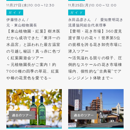
11月27日(水)10:00～12:30
11月25日(月)10:00～12:00
ガ イ ド
ガ イ ド
伊藤悟さん /
永田晶彦さん / 愛知豊明花き
元・東山植物園長
流通協同組合代表理事
【東山植物園・紅葉】樹木医
【豊明・花き市場】360度見
だから成功できた「東洋一の
渡す限りの花々！世界第5位
水晶宮」と謳われた最古温室
の規模を誇る花き卸売市場に
の引越し秘話！真っ赤に色づ
潜入ツアー
く紅葉園遊会ツアー
〜活気溢れる競りの様子、圧
～元植物園長がご案内！約
倒的なスケールの花き市場棟
7000種の四季の草花、紅葉
場内、個性的な”古典菊”でア
や椿の花景色を愛でる～
レンジメント体験まで～