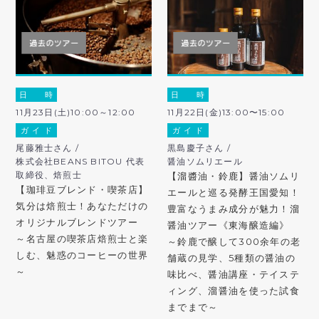
日 時
日 時
11月23日(土)10:00～12:00
11月22日(金)13:00〜15:00
ガ イ ド
ガ イ ド
尾藤雅士さん /
黒島慶子さん /
株式会社BEANS BITOU 代表
醤油ソムリエール
取締役、焙煎士
【溜醬油・鈴鹿】醤油ソムリ
【珈琲豆ブレンド・喫茶店】
エールと巡る発酵王国愛知！
気分は焙煎士！あなただけの
豊富なうまみ成分が魅力！溜
オリジナルブレンドツアー
醤油ツアー《東海醸造編》
～名古屋の喫茶店焙煎士と楽
～鈴鹿で醸して300余年の老
しむ、魅惑のコーヒーの世界
舗蔵の見学、5種類の醤油の
～
味比べ、醤油講座・テイステ
ィング、溜醤油を使った試食
までまで～