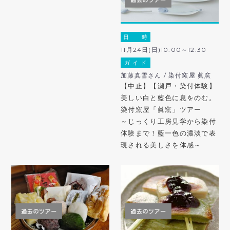
日 時
11月24日(日)10:00～12:30
ガ イ ド
加藤真雪さん / 染付窯屋 眞窯
【中止】【瀬戸・染付体験】
美しい白と藍色に息をのむ。
染付窯屋「眞窯」ツアー
～じっくり工房見学から染付
体験まで！藍一色の濃淡で表
現される美しさを体感～