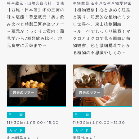
尊皇蔵元・山﨑合資会社 専務
生物教員 ＆小さな生き物愛好家
【西尾・日本酒】冬の三河の
【植物観察】心ときめく紅葉
味を堪能！尊皇蔵元「奥」飲
と実り、幻想的な植物のミク
み比べと特製三河弁当ツアー
ロ世界へ。東山植物園編
～蔵元がじっくりご案内！蔵
～ルーペでじっくり観察！マ
見学から7種類飲み比べ、地
クロとミクロで見る面白い植
元食材に舌鼓まで～
物観察、色と微細構造でわか
る植物の不思議やしくみ～
日 時
日 時
11月30日(土)13:00～15:00
11月30日(土)10:00～12:30
ガ イ ド
ガ イ ド
山本明美さん /
黒澤浩さん/