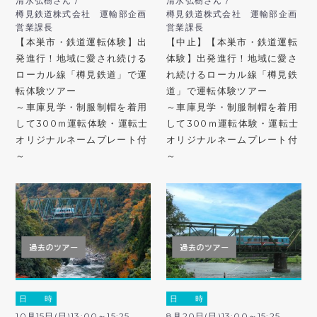
清水弘樹さん /
清水弘樹さん /
樽見鉄道株式会社 運輸部企画
樽見鉄道株式会社 運輸部企画
営業課長
営業課長
【本巣市・鉄道運転体験】出
【中止】【本巣市・鉄道運転
発進行！地域に愛され続ける
体験】出発進行！地域に愛さ
ローカル線「樽見鉄道」で運
れ続けるローカル線「樽見鉄
転体験ツアー
道」で運転体験ツアー
～車庫見学・制服制帽を着用
～車庫見学・制服制帽を着用
して300ｍ運転体験・運転士
して300ｍ運転体験・運転士
オリジナルネームプレート付
オリジナルネームプレート付
～
～
日 時
日 時
10月15日(日)13:00～15:25
8月20日(日)13:00～15:25