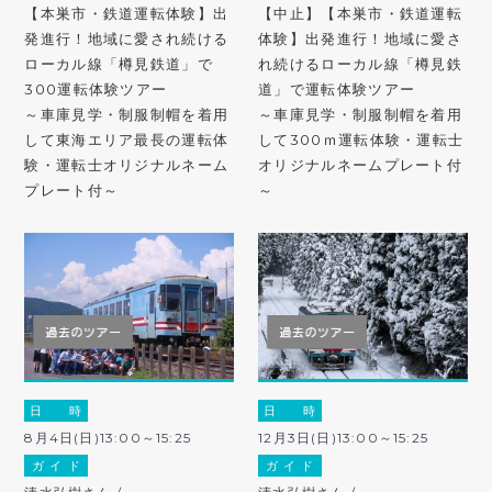
【本巣市・鉄道運転体験】出
【中止】【本巣市・鉄道運転
発進行！地域に愛され続ける
体験】出発進行！地域に愛さ
ローカル線「樽見鉄道」で
れ続けるローカル線「樽見鉄
300運転体験ツアー
道」で運転体験ツアー
～車庫見学・制服制帽を着用
～車庫見学・制服制帽を着用
して東海エリア最長の運転体
して300ｍ運転体験・運転士
験・運転士オリジナルネーム
オリジナルネームプレート付
プレート付～
～
日 時
日 時
8月4日(日)13:00～15:25
12月3日(日)13:00～15:25
ガ イ ド
ガ イ ド