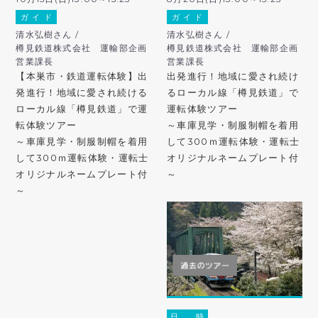
ガ イ ド
ガ イ ド
清水弘樹さん /
清水弘樹さん /
樽見鉄道株式会社 運輸部企画
樽見鉄道株式会社 運輸部企画
営業課長
営業課長
【本巣市・鉄道運転体験】出
出発進行！地域に愛され続け
発進行！地域に愛され続ける
るローカル線「樽見鉄道」で
ローカル線「樽見鉄道」で運
運転体験ツアー
転体験ツアー
～車庫見学・制服制帽を着用
～車庫見学・制服制帽を着用
して300ｍ運転体験・運転士
して300ｍ運転体験・運転士
オリジナルネームプレート付
オリジナルネームプレート付
～
～
日 時