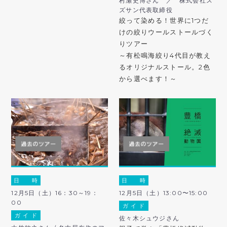
村瀬史博さん ／ 株式会社ス
ズサン代表取締役
絞って染める！世界に1つだ
けの絞りウールストールづく
りツアー
～有松鳴海絞り4代目が教え
るオリジナルストール。2色
から選べます！～
日 時
日 時
12月5日（土）16：30～19：
12月5日（土）13:00〜15:00
00
ガ イ ド
ガ イ ド
佐々木シュウジさん