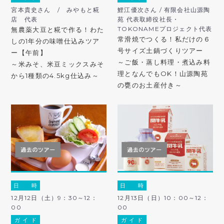
宮本貴史さん / みやもと糀
鯉江優次さん / 有限会社山源陶
店 代表
苑 代表取締役社長・
TOKONAMEプロジェクト代表
無農薬大豆と糀で作る！わた
常滑焼でつくる！私だけの６
しの1年分の味噌仕込みツア
号サイズ土鍋づくりツアー
ー【午前】
～ご飯・蒸し料理・煮込み料
～米みそ、米豆ミックスみそ
理となんでもOK！山源陶苑
から1種類の4.5kg仕込み～
の甕のお土産付き～
日 時
日 時
12月12日（土）9：30～12：
12月13日（日）10：00～12：
00
00
ガ イ ド
ガ イ ド