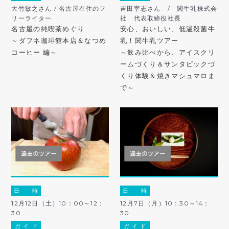
大竹敏之さん / 名古屋在住のフ
吉田宰志さん / 関牛乳株式会
リーライター
社 代表取締役社長
名古屋の純喫茶めぐり
安心、おいしい、低温殺菌牛
～ダフネ珈琲館本店＆なつめ
乳！関牛乳ツアー
コーヒー 編～
～飲み比べから、アイスクリ
ームづくり＆サンタピックづ
くり体験＆焼きマシュマロま
で～
日 時
日 時
12月12日（土）10：00～12：
12月7日（月）10：30～14：
30
30
ガ イ ド
ガ イ ド