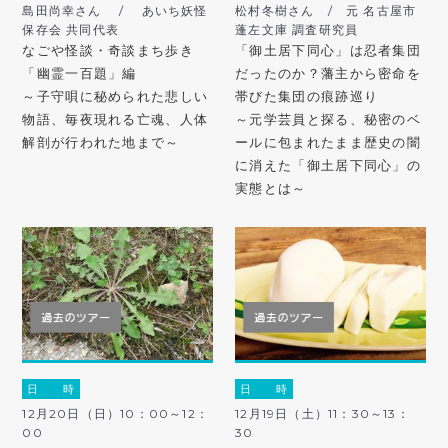
島田尚幸さん / あいち妖怪
松村冬樹さん / 元 名古屋市
保存会 共同代表
蓬左文庫 調査研究員
なごや怪談・奇談まち歩き
「御土居下同心」は忍者集団
「幽霊一百題」編
だったのか？藩主から密命を
～子守唄に秘められた悲しい
帯びた集団の痕跡巡り
物語、毎夜現れる亡魂、人体
～元学芸員と探る、秘密のベ
解剖が行われた地まで～
ールに包まれたまま歴史の闇
に消えた「御土居下同心」の
実態とは～
日 時
日 時
12月20日（日）10：00～12：
12月19日（土）11：30～13：
00
30