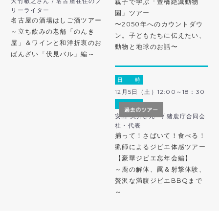
大竹敏之さん / 名古屋在住のフ
親子で学ぶ「豊橋絶滅動物
リーライター
園」ツアー
名古屋の酒場はしご酒ツアー
〜2050年へのカウントダウ
～立ち飲みの老舗「のんき
ン。子どもたちに伝えたい、
屋」＆ワインと和洋折衷のお
動物と地球のお話〜
ばんざい「伏見バル」編～
日 時
12月5日（土）12:00～18：30
ガ イ ド
安田 大介さん / 猪鹿庁合同会
社・代表
捕って！さばいて！食べる！
猟師によるジビエ体感ツアー
【豪華ジビエ忘年会編】
～鹿の解体、罠＆射撃体験、
贅沢な満腹ジビエBBQまで
～