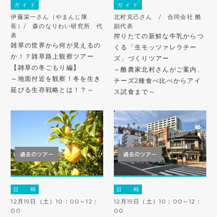
ガ イ ド
ガ イ ド
伊藤栄一さん（やまんじ隊
北村克己さん / 合同会社 酪
長）/ 森のなりわい研究所 代
副代表
表
搾りたての新鮮な牛乳からつ
雑草の世界から何が見えるの
くる「生モッツァレラチー
か！？雑草路上観察ツアー
ズ」づくりツアー
【雑草の冬ごもり編】
～酪農家北村さんがご案内、
～地面付近を観察！冬を生き
チーズ2種食べ比べからアイ
延びる生存戦略とは！？～
ス試食まで～
日 時
日 時
12月19日（土）10：00～12：
12月19日（土）10：00～12：
00
00