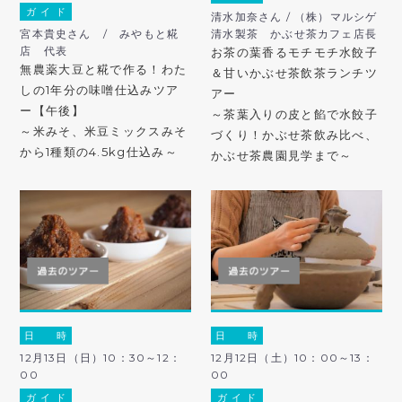
ガ イ ド
清水加奈さん / （株）マルシゲ
宮本貴史さん / みやもと糀
清水製茶 かぶせ茶カフェ店長
店 代表
お茶の葉香るモチモチ水餃子
無農薬大豆と糀で作る！わた
＆甘いかぶせ茶飲茶ランチツ
しの1年分の味噌仕込みツア
アー
ー【午後】
～茶葉入りの皮と餡で水餃子
～米みそ、米豆ミックスみそ
づくり！かぶせ茶飲み比べ、
から1種類の4.5kg仕込み～
かぶせ茶農園見学まで～
日 時
日 時
12月13日（日）10：30～12：
12月12日（土）10：00～13：
00
00
ガ イ ド
ガ イ ド