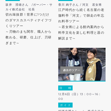
坂井 澄雄さん /ガーバー・サ
香川 絢子さん / 河文 若女将
カイ株式会社 社長
江戸時代から続く名古屋の老
切れ味抜群！世界に1つだけ
舗料亭「河文」で師走の年忘
のダマスカスペティナイフづ
れ料亭ツアー
くりツアー
～若女将による館内案内から
～刃物のまち関市、職人から
料亭文化を楽しむ料理と器の
教わる、研磨、仕上げ、刃研
解説まで～
ぎまで～
日 時
12月6日（日）13：00～16：
00
ガ イ ド