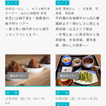
ガ イ ド
ガ イ ド
赤松弘一さん / カフェ柚子木
加美 秀樹さん / 文筆家、写
オーナー、ぬかた体験村 村長
真家、美術家
冬至には柚子湯を！無農薬の
不朽園の名物最中から旧八幡
柚子狩りツアー
園跡まで！懐かしさに萌える
～香り高い柚子狩りから柚子
尾頭橋・山王エリア散歩
シロップづくりまで～
～市電も走った商店街から遊
郭跡地、木造球場、運河遺
構、懐かしの世界へ～
日 時
日 時
12月13日（日）13：30～15：
12月13日（日）13:00～15:30
00
ガ イ ド