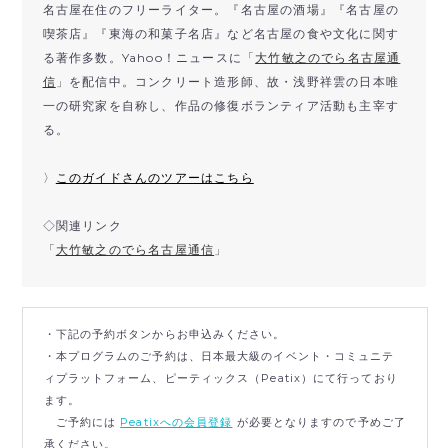
名古屋在住のフリーライター。『名古屋の酒場』『
名古屋の
喫茶店』『東海の和菓子名店』
など名古屋の食や文化に関す
る著作多数。Yahoo！
ニュースに「
大竹敏之のでら名古屋通
信
」を配信中。コンクリート造形師、故・
浅野祥雲の日本唯
一の研究家を自称し、
作品の修復ボランティア活動も主宰す
る。
〉
このガイドさんのツアーはこちら
◇関連リンク
「
大竹敏之のでら名古屋通信
」
・下記の予約ボタンからお申込みください。
・本プログラムのご予約は、日本最大級のイベント・コミュニテ
ィプラットフォーム、ピーティックス（Peatix）にて行っており
ます。
ご予約には
Peatixへの会員登録
が必要となりますので予めご了
承ください。