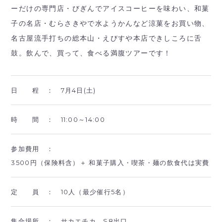
ーだけの専門店・びぎんでアイスコーヒーを味わい、和菓
子の名店・むらさきやで水ようかんなど涼菓をお買い物、
名古屋流手打ちの総本山・えびすや本店できしころに舌
鼓。飲んで、買って、食べる満腹ツアーです！
日 程 ：
7月4日(土)
時 間 ：
11:00～14:00
参加費用 ：
3500円（保険料含）＋ 和菓子購入・喫茶・麺の飲食代は実費
定 員 ：
10人（最少催行5名）
集合場所 ：
サカエチカ S8出口