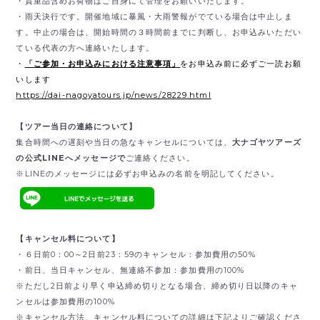
・貴重品含めお荷物はご自身にて管理をお願いいたします。
・雨天決行です。開催地域に暴風・大雨警報がでている場合は中止しま
す。中止の場合は、開始時間の３時間前までに判断し、お申込みいただい
ている代表の方へ連絡いたします。
・
「ご参加・お申込みにおける注意事項」
をお申込み前に必ずご一読お願
いします
https://dai-nagoyatours.jp/news/28229.html
【ツアー当日の連絡について】
集合時間への遅刻や当日の急なキャンセルについては、
大ナゴヤツアーズ
の公式LINEへメッセージで
ご連絡ください。
※LINEのメッセージには必ずお申込みの名前を明記してください。
【キャンセル料について】
・６日前0：00～2日前23：59のキャンセル：参加費用の50%
・前日、当日キャンセル、無連絡不参加：参加費用の100%
※ただし2日前より早く申込締め切りとなる場合、締め切り日以降のキャ
ンセルは参加費用の100%
※キャンセル方法、キャンセル料についての詳細は下記よりご確認くださ