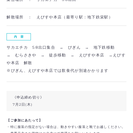
解散場所 ：
えびすや本店（最寄り駅：地下鉄栄駅）
内 容
サカエチカ S8出口集合 → びぎん → 地下鉄移動
→ むらさきや → 徒歩移動 → えびすや本店 →えびす
や本店 解散
※びぎん、えびすや本店では飲食代が別途かかります
《申込締め切り》
7月2日(木)
【ご参加にあたって】
・特に服装の指定がない場合は、動きやすい服装と靴でお越しください。