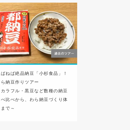
ねばねば絶品納豆「小杉食品」！
わら納豆作りツアー
～カラフル・黒豆など数種の納豆
食べ比べから、わら納豆づくり体
験まで～