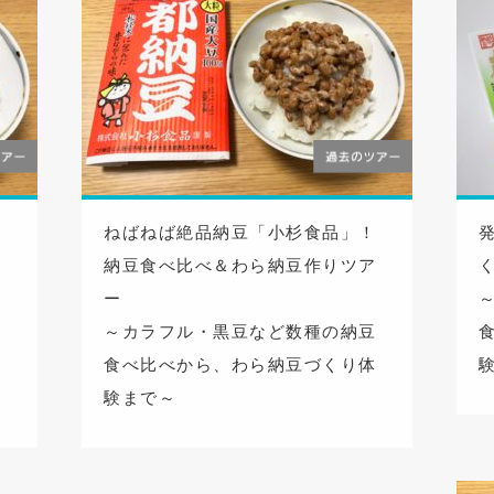
！
ねばねば絶品納豆「小杉食品」！
り
納豆食べ比べ＆わら納豆作りツア
ー
豆
～カラフル・黒豆など数種の納豆
体
食べ比べから、わら納豆づくり体
験まで～