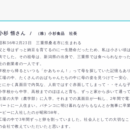
小杉 悟さん
/ （株）小杉食品 社長
昭和36年2月23日 三重県桑名市に生まれる
父と母はずっと納豆を育てるのに一生懸命だったため、私は小さい頃
供でした。その祖母は、新潟県の出身で、三重県では食べられなかっ
社の創業者の一人です。
学校から帰るといつも「かあちゃん！」って母を探していた記憶もあ
工場の中、たくさんのおばちゃんたちの中に母の姿を見つけて一安心
とにかく真面目で内気な、人前ではすぐ赤面してしまって・・そんな
小学校から中学、高校までのほほんと育ち、ずっと家から歩いて通っ
古屋の大学（農学部）に入学。それまでの真面目が一転し、2年間で電
パートに一人住まい。パチンコに明け暮れながらもなんとか無事に卒
ーピーに入社したのが昭和58年。
工場の中で3年間ずっと卵を割っていました。社会人としての大切な
の会社で教えていただいたと思います。