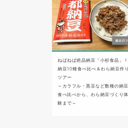
ねばねば絶品納豆「小杉食品」
納豆10種食べ比べ＆わら納豆作
ツアー
～カラフル・黒豆など数種の納
食べ比べから、わら納豆づくり
験まで～