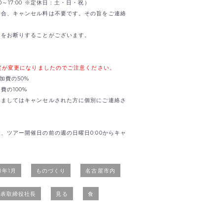
0:00～17:00 ※定休日：土・日・祝）
場合、キャンセル料は不要です。その旨をご連絡
加をお断りすることがございます。
規定が変更になりましたのでご注意ください。
加費の50%
の100%
きましてはキャンセルされた方に個別にご連絡さ
、ツアー開催日の前の週の日曜日0:00からキャ
21年1月
ものづくり
名古屋市内
代表取締役社長
見る
食