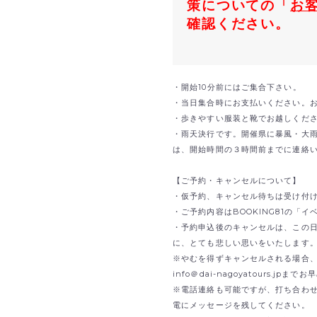
策についての「
お
確認ください。
・開始10分前にはご集合下さい。
・当日集合時にお支払いください。
・歩きやすい服装と靴でお越しくだ
・雨天決行です。開催県に暴風・大
は、開始時間の３時間前までに連絡
【ご予約・キャンセルについて】
・仮予約、キャンセル待ちは受け付
・ご予約内容はBOOKING81の「
・予約申込後のキャンセルは、この
に、とても悲しい思いをいたします
※やむを得ずキャンセルされる場合、B
info＠dai-nagoyatours.jp
※電話連絡も可能ですが、打ち合わ
電にメッセージを残してください。