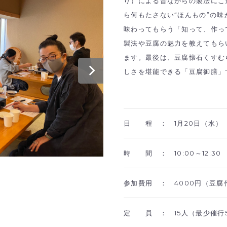
り）による昔ながらの製法にこ
ら何もたさない“ほんもの”の
味わってもらう「知って、作っ
製法や豆腐の魅力を教えてもら
ます。最後は、豆腐懐石くすむ
しさを堪能できる「豆腐御膳」
日 程 ：
1月20日（水）
時 間 ：
10:00～12:30
参加費用 ：
4000円（豆
定 員 ：
15人（最少催行