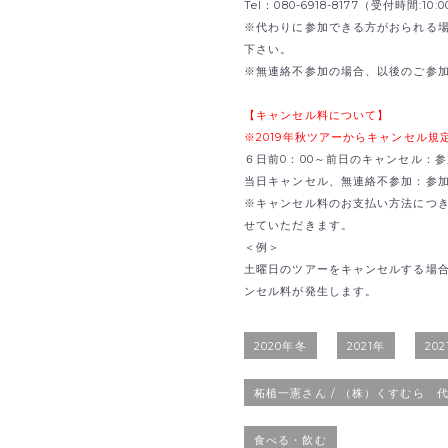
Tel：080-6918-8177（受付時間:1
※代わりに参加できる方がおられる
下さい。
※無連絡不参加の場合、以後のご参
【キャンセル料について】
※2019年秋ツアーからキャンセル
６日前0：00～前日のキャンセル：参
当日キャンセル、無連絡不参加：参加費
※キャンセル料のお支払い方法につ
せていただきます。
＜例＞
土曜日のツアーをキャンセルする場合
ンセル料が発生します。
2020年冬
2021年
20
柘植一憲さん / （株）くすむら 
食べる・飲む