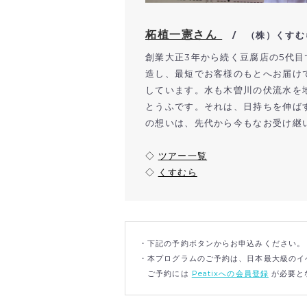
柘植一憲さん
/ （株）くすむ
創業大正3年から続く豆腐店の5代
造し、最短でお客様のもとへお届け
しています。水も木曽川の伏流水を
とうふです。それは、日持ちを伸ば
の想いは、先代から今もなお受け継
◇
ツアー一覧
◇
くすむら
・下記の予約ボタンからお申込みください。
・本プログラムのご予約は、日本最大級のイベ
ご予約には
Peatixへの会員登録
が必要と