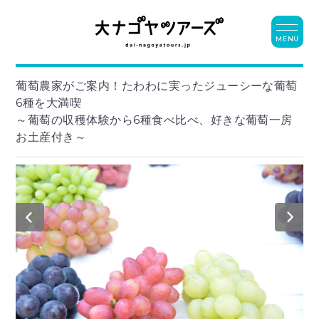
MENU
葡萄農家がご案内！たわわに実ったジューシーな葡萄
6種を大満喫
～葡萄の収穫体験から6種食べ比べ、好きな葡萄一房
お土産付き～