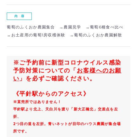
内 容
葡萄のふくおか農園集合 →農園見学 →葡萄6種食べ比べ
→お土産用の葡萄1房収穫体験 →葡萄のふくおか農園解散
※ご予約前に新型コロナウイルス感染
予防対策についての「
お客様へのお願
い
」を必ずご確認ください。
《平針駅からのアクセス》
※直売所ではありません！
平針駅より北上、天白川を渡り「新大正橋北」交差点を左
折、
2つ目の道を左折。青いネットが目印のハウス農園が集合場
所です。