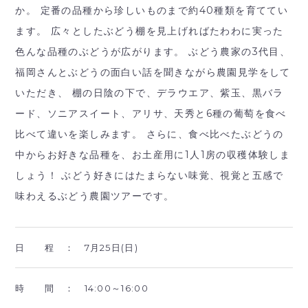
か。 定番の品種から珍しいものまで約40種類を育ててい
ます。 広々としたぶどう棚を見上げればたわわに実った
色んな品種のぶどうが広がります。 ぶどう農家の3代目、
福岡さんとぶどうの面白い話を聞きながら農園見学をして
いただき、 棚の日陰の下で、デラウエア、紫玉、黒バラ
ード、ソニアスイート、アリサ、天秀と6種の葡萄を食べ
比べて違いを楽しみます。 さらに、食べ比べたぶどうの
中からお好きな品種を、お土産用に1人1房の収穫体験しま
しょう！ ぶどう好きにはたまらない味覚、視覚と五感で
味わえるぶどう農園ツアーです。
日 程 ：
7月25日(日)
時 間 ：
14:00～16:00