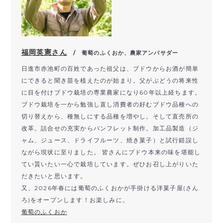
福岡英憲さん
/ 葡萄のふくおか、農家アンバサダー
日進市赤池町の百姓であった祖父は、ブドウからお酒が簡単
にできると聞き苗を植えたのが始まり。父がぶどうの将来性
に目を付けブドウ栽培の専業農家になり60年以上経ちます。
ブドウ栽培を一から勉強し直し消費者の好むブドウ品種への
切り替えから、種無しにする品種を増やし。そして直売所の
改革。詰合せの充実からパンフレット制作。加工品製造（ジ
ャム、ジュース、ドライフルーツ、焼き菓子）と試行錯誤し
ながら現状に至りました。 皆さんにブドウ本来の味を堪能し
てい貰いたい一心で栽培しています。ぜひお召し上がりいた
だきたいと思います。
又、2026年春には葡萄のふくおかが手掛ける洋菓子屋(さん
ろ)をオープンします！お楽しみに。
葡萄のふくおか