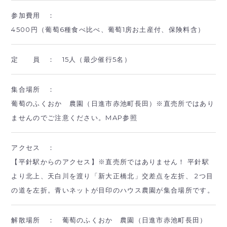
参加費用 ：
4500円（葡萄6種食べ比べ、葡萄1房お土産付、保険料含）
定 員 ：
15人（最少催行5名）
集合場所 ：
葡萄のふくおか 農園（日進市赤池町長田）※直売所ではあり
ませんのでご注意ください。MAP参照
アクセス ：
【平針駅からのアクセス】※直売所ではありません！ 平針駅
より北上、天白川を渡り「新大正橋北」交差点を左折、 2つ目
の道を左折。青いネットが目印のハウス農園が集合場所です。
解散場所 ：
葡萄のふくおか 農園（日進市赤池町長田）