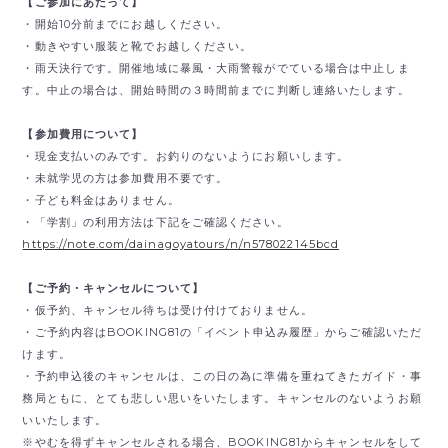
【ご参加にあたって】
・開始10分前までにお越しください。
・動きやすい服装と靴でお越しください。
・雨天決行です。開催地域に暴風・大雨警報がでている場合は中止しま
す。中止の場合は、開始時間の３時間前までに判断し連絡いたします。
【参加費用について】
・現金支払いのみです。
お釣りのないようにお願いします。
・未就学児の方は参加費用不要です。
・子ども料金はありません。
・「学割」の利用方法は下記をご確認ください。
https://note.com/dainagoyatours/n/n578022145bcd
【ご予約・キャンセルについて】
・仮予約、キャンセル待ちは受け付けておりません。
・ご予約内容はBOOKING81の「イベント申込み履歴」からご確認いただ
けます。
・予約申込後のキャンセルは、この日の為に準備を重ねてきたガイド・事
務局ともに、とても悲しい思いをいたします。キャンセルのないようお願
いいたします。
※やむを得ずキャンセルされる場合、BOOKING81からキャンセルをして