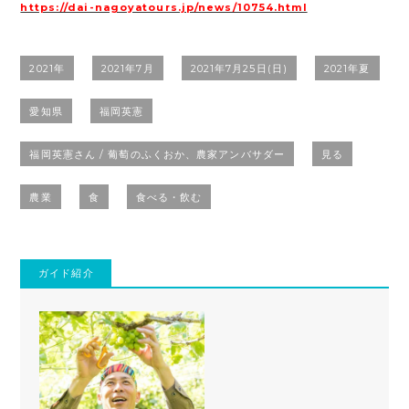
https://dai-nagoyatours.jp/news/10754.html
2021年
2021年7月
2021年7月25日(日)
2021年夏
愛知県
福岡英憲
福岡英憲さん / 葡萄のふくおか、農家アンバサダー
見る
農業
食
食べる・飲む
ガイド紹介