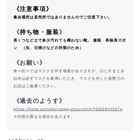
《注意事項》
集合場所は直売所ではありませんのでご注意下さい。
《
持ち物・服装
》
長くつなど土で多少汚れても構わない靴。 服装 長袖長ズボ
ン （虫、日焼けなどの対策のため）
《お願い》
食べ比べではマスクを外す場面がありますが、口にするとき
以外は必ずマスクを着用いただき、マスクを外した状態での
お話はご遠慮ください。
《過去のようす》
https://note.com/dainagoyatours/n/n76553810357a
※内容が異なる場合があります。