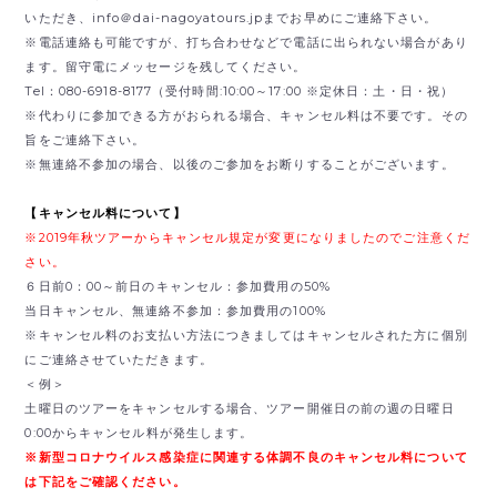
いただき、
info＠dai-nagoyatours.jpまでお早めにご連絡下さい。
※電話連絡も可能ですが、打ち合わせなどで電話に出られない場合があり
ます。留守電にメッセージを残してください。
Tel：080-6918-8177（受付時間:10:00～17:00 ※定休日：土・日・祝）
※代わりに参加できる方がおられる場合、キャンセル料は不要です。その
旨をご連絡下さい。
※無連絡不参加の場合、以後のご参加をお断りすることがございます。
【キャンセル料について】
※2019年秋ツアーからキャンセル規定が変更になりましたのでご注意くだ
さい。
６日前0：00～前日のキャンセル：参加費用の50%
当日キャンセル、無連絡不参加：参加費用の100%
※キャンセル料のお支払い方法につきましてはキャンセルされた方に個別
にご連絡させていただきます。
＜例＞
土曜日のツアーをキャンセルする場合、ツアー開催日の前の週の日曜日
0:00からキャンセル料が発生します。
※新型コロナウイルス感染症に関連する体調不良のキャンセル料について
は下記をご確認ください。