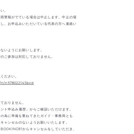
。
さい。
大雨警報がでている場合は中止します。中止の場
断し、お申込みいただいている代表の方へ連絡い
のないようにお願いします。
でのご参加は対応しておりません。
。
認ください。
s/n/n578022145bcd
けておりません。
イベント申込み履歴」からご確認いただけます。
日の為に準備を重ねてきたガイド・事務局とも
。キャンセルのないようお願いいたします。
OOKING81からキャンセルをしていただき、