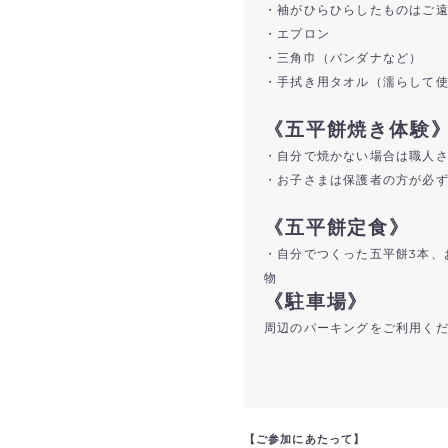
・袖がひらひらしたものはご
・エプロン
・三角巾（バンダナなど）
・手拭き用タオル（濡らして
《五平餅焼き体験
・自分で焼かない場合は職人
・お子さまは保護者の方が必
《五平餅定食》
・自分でつくった五平餅3本、
物
《駐車場》
周辺のパーキングをご利用く
【ご参加にあたって】