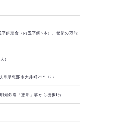
五平餅定食（内五平餅3本）、秘伝の万能
3人）
阜県恵那市大井町295−12）
・明知鉄道「恵那」駅から徒歩1分