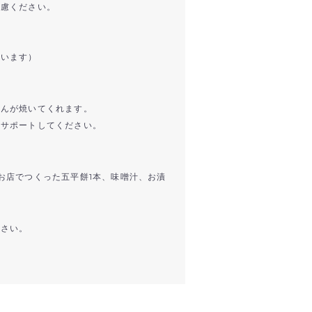
遠慮ください。
使います）
》
さんが焼いてくれます。
ずサポートしてください。
お店でつくった五平餅1本、味噌汁、お漬
ださい。