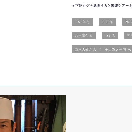
▼下記タグを選択すると関連ツアー
2021年冬
2022年
20
お土産付き
つくる
五平
西尾大介さん / 中山道大井宿 あ