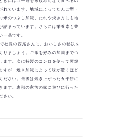
ときには五平餅を家族みんなで食べるの
がれています。地域によってだんご型・
お米のつぶし加減、たれや焼き方にも地
が詰まっています。さらには栄養素も豊
い一品です。
店で社長の西尾さんに、おいしさの秘訣を
くりましょう。ご飯を好みの加減までつ
します。次に特製のコンロを使って素焼
ますが、焼き加減によって味が驚くほど
ください。最後は焼き上がった五平餅に
きます。恵那の家族の家に遊びに行った
ださい。