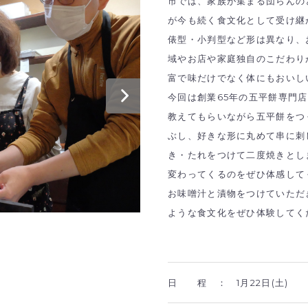
市では、家族が集まる団らんの
が今も続く食文化として受け継
俵型・小判型など形は異なり、
域やお店や家庭独自のこだわり
富で味だけでなく体にもおいし
今回は創業65年の五平餅専門
教えてもらいながら五平餅をつ
ぶし、好きな形に丸めて串に刺
き・たれをつけて二度焼きとし
変わってくるのをぜひ体感して
お味噌汁と漬物をつけていただ
ような食文化をぜひ体験してく
日 程 ：
1月22日(土)