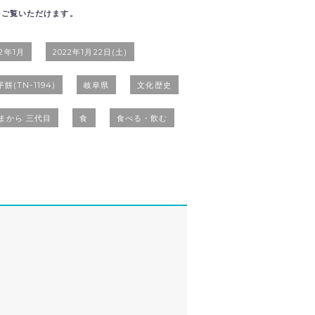
をご覧いただけます。
22年1月
2022年1月22日(土)
餅(TN-1194)
岐阜県
文化歴史
まから 三代目
食
食べる・飲む