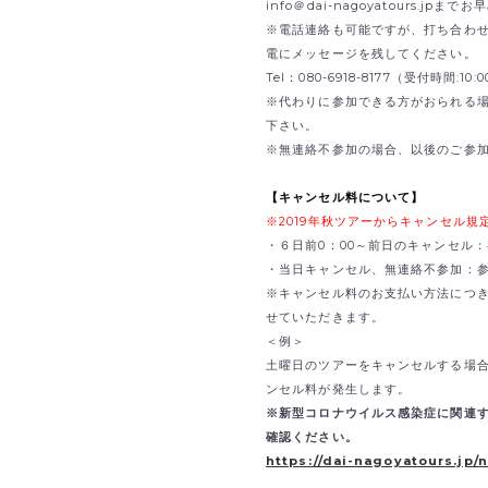
info＠dai-nagoyatours.jp
※電話連絡も可能ですが、打ち合わ
電にメッセージを残してください。
Tel：080-6918-8177（受付時間:1
※代わりに参加できる方がおられる
下さい。
※無連絡不参加の場合、以後のご参
【キャンセル料について】
※2019年秋ツアーからキャンセル
・６日前0：00～前日のキャンセル：
・当日キャンセル、無連絡不参加：参
※キャンセル料のお支払い方法につ
せていただきます。
＜例＞
土曜日のツアーをキャンセルする場合
ンセル料が発生します。
※新型コロナウイルス感染症に関連
確認ください。
https://dai-nagoyatours.jp/