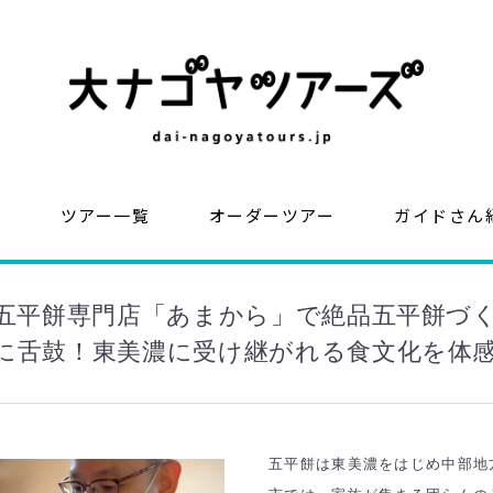
？
ツアー一覧
オーダーツアー
ガイドさん
の五平餅専門店「あまから」で絶品五平餅づ
に舌鼓！東美濃に受け継がれる食文化を体
五平餅は東美濃をはじめ中部地