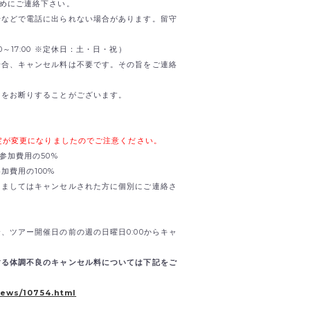
までお早めにご連絡下さい。
せなどで電話に出られない場合があります。留守
0:00～17:00 ※定休日：土・日・祝）
場合、キャンセル料は不要です。その旨をご連絡
加をお断りすることがございます。
規定が変更になりましたのでご注意ください。
参加費用の50%
加費用の100%
きましてはキャンセルされた方に個別にご連絡さ
、ツアー開催日の前の週の日曜日0:00からキャ
する体調不良のキャンセル料については下記をご
news/10754.html