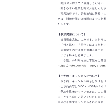
・開始10分前までにお越しください
・動きやすい服装と靴でお越しくだ
・雨天決行です。開催地域に暴風・
合は、開始時間の３時間前までに判
たします。
【参加費用について】
・当日現金支払いのみです。
お釣り
・「付き添い」「同伴」による無料
・未就学児の方は参加費用不要です
・子ども料金はありません。
・「学割」の利用方法は下記をご確
https://note.com/dainagoyatour
【ご予約・キャンセルについて】
・仮予約、キャンセル待ちは受け付
・ご予約内容はBOOKING81の「
・予約申込後のキャンセルは、この
に、とても悲しい思いをいたします
※やむを得ずキャンセルされる場合、B