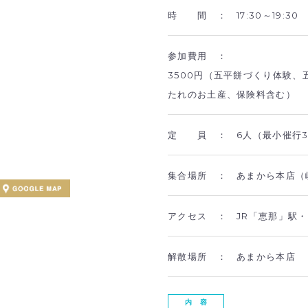
時 間 ：
17:30～19:30
参加費用 ：
3500円（五平餅づくり体験、
たれのお土産、保険料含む）
定 員 ：
6人（最小催行
集合場所 ：
あまから本店（岐
アクセス ：
JR「恵那」駅
解散場所 ：
あまから本店
内 容