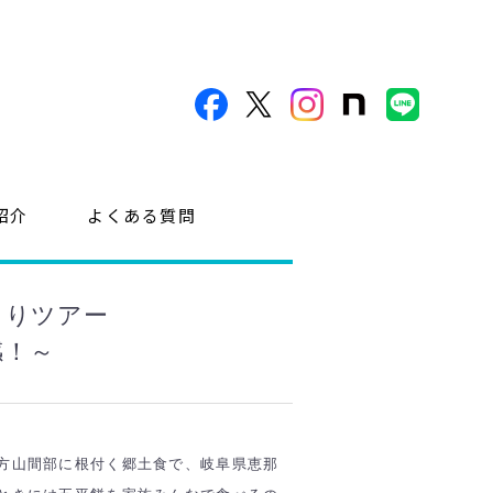
紹介
よくある質問
くりツアー
感！～
方山間部に根付く郷土食で、岐阜県恵那