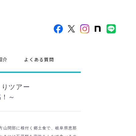
紹介
よくある質問
くりツアー
感！～
方山間部に根付く郷土食で、岐阜県恵那