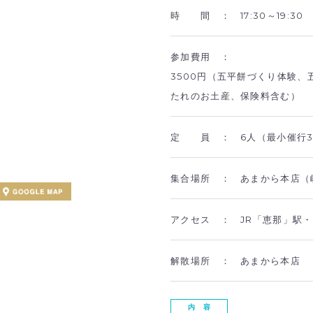
時 間 ：
17:30～19:30
参加費用 ：
3500円（五平餅づくり体験、
たれのお土産、保険料含む）
定 員 ：
6人（最小催行
集合場所 ：
あまから本店（岐
アクセス ：
JR「恵那」駅
解散場所 ：
あまから本店
内 容