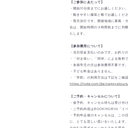
【ご参加にあたって】
・開始10分前までにお越しください
・動きやすい服装と靴でお越しくだ
・雨天決行です。開催地域に暴風・
合は、開始時間の３時間前までに判
たします。
【参加費用について】
・当日現金支払いのみです。
お釣り
・「付き添い」「同伴」による無料
・未就学児の方は参加費用不要です
・子ども料金はありません。
・「学割」の利用方法は下記をご確
https://note.com/dainagoyatour
【ご予約・キャンセルについて】
・仮予約、キャンセル待ちは受け付
・ご予約内容はBOOKING81の「
・予約申込後のキャンセルは、この
に、とても悲しい思いをいたします
※やむを得ずキャンセルされる場合、B