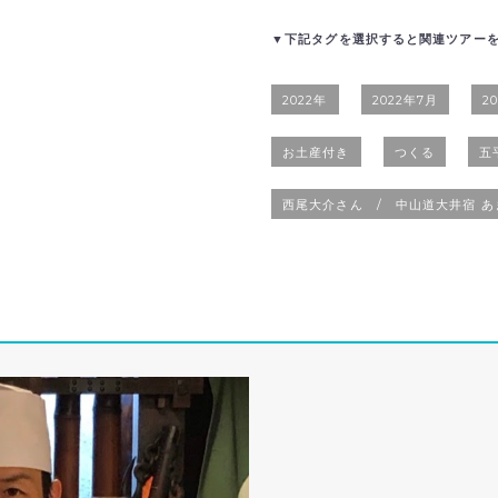
▼下記タグを選択すると関連ツアー
2022年
2022年7月
2
お土産付き
つくる
五平
西尾大介さん / 中山道大井宿 あ