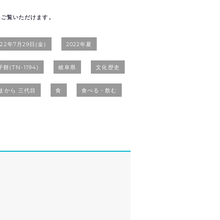
をご覧いただけます。
022年7月29日(金)
2022年夏
餅(TN-1194)
岐阜県
文化歴史
まから 三代目
食
食べる・飲む