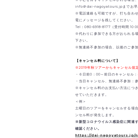
info＠dai-nagoyatours.jp
※電話連絡も可能ですが、打ち合わ
電にメッセージを残してください。
Tel：080-6918-8177（受付時間:1
※代わりに参加できる方がおられる
下さい。
※無連絡不参加の場合、以後のご参
【キャンセル料について】
※2019年秋ツアーからキャンセル
・６日前0：00～前日のキャンセル：
・当日キャンセル、無連絡不参加：参
※キャンセル料のお支払い方法につ
せていただきます。
＜例＞
土曜日のツアーをキャンセルする場合
ンセル料が発生します。
※新型コロナウイルス感染症に関連
確認ください。
https://dai-nagoyatours.jp/