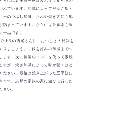
ときには五平餅を家族みんなで食べるの
がれています。地域によってだんご型・
お米のつぶし加減、たれや焼き方にも地
が詰まっています。さらには栄養素も豊
い一品です。
店で社長の西尾さんに、おいしさの秘訣を
くりましょう。ご飯を好みの加減までつ
します。次に特製のコンロを使って素焼
ますが、焼き加減によって味が驚くほど
ください。最後は焼き上がった五平餅に
きます。恵那の家族の家に遊びに行った
ださい。