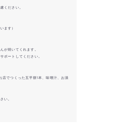
遠慮ください。
使います）
》
さんが焼いてくれます。
ずサポートしてください。
お店でつくった五平餅1本、味噌汁、お漬
ださい。