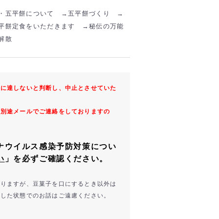
・五平餅について →五平餅づくり →
平餅定食をいただきます →
秘伝の万能
解散
数に達しないと判断し、中止とさせていた
は別途メールでご連絡をしておりますの
。
ナウイルス感染予防対策につい
い
」を必ずご確認ください。
ありますが、豆菓子を口にするとき以外は
外した状態でのお話はご遠慮ください。