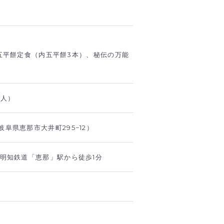
五平餅定食（内五平餅3本）、秘伝の万能
3人）
阜県恵那市大井町295−12）
・明知鉄道「恵那」駅から徒歩1分