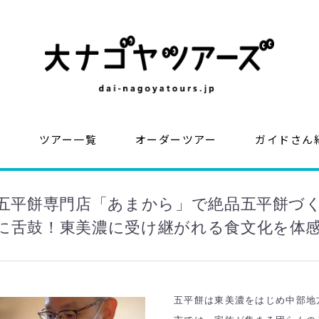
？
ツアー一覧
オーダーツアー
ガイドさん
の五平餅専門店「あまから」で絶品五平餅づ
に舌鼓！東美濃に受け継がれる食文化を体
五平餅は東美濃をはじめ中部地