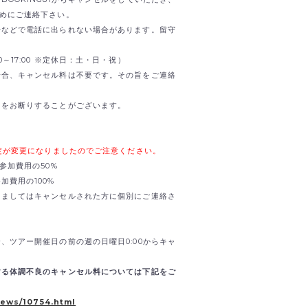
までお早めにご連絡下さい。
せなどで電話に出られない場合があります。留守
0:00～17:00 ※定休日：土・日・祝）
場合、キャンセル料は不要です。その旨をご連絡
加をお断りすることがございます。
規定が変更になりましたのでご注意ください。
参加費用の50%
加費用の100%
きましてはキャンセルされた方に個別にご連絡さ
、ツアー開催日の前の週の日曜日0:00からキャ
する体調不良のキャンセル料については下記をご
news/10754.html