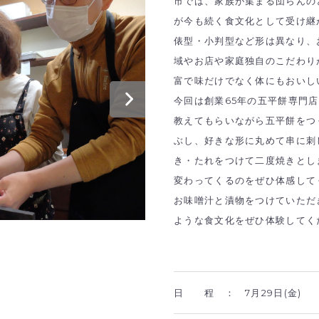
市では、家族が集まる団らんの
が今も続く食文化として受け継
俵型・小判型など形は異なり、
域やお店や家庭独自のこだわり
富で味だけでなく体にもおいし
今回は創業65年の五平餅専門
教えてもらいながら五平餅をつ
ぶし、好きな形に丸めて串に刺
き・たれをつけて二度焼きとし
変わってくるのをぜひ体感して
お味噌汁と漬物をつけていただ
ような食文化をぜひ体験してく
日 程 ：
7月29日(金)