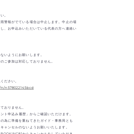
。
さい。
大雨警報がでている場合は中止します。中止の場
断し、お申込みいただいている代表の方へ連絡い
のないようにお願いします。
でのご参加は対応しておりません。
。
認ください。
s/n/n578022145bcd
けておりません。
イベント申込み履歴」からご確認いただけます。
日の為に準備を重ねてきたガイド・事務局とも
。キャンセルのないようお願いいたします。
OOKING81からキャンセルをしていただき、