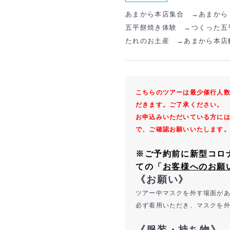
あまから本店集合 →あまから
五平餅焼き体験 →つくった五
たれのお土産 →
あまから本店
こちらのツアーは最少催行人
だきます。ご了承ください。
お申込みいただいている方に
で、ご確認お願いいたします
※ご予約前に新型コロ
ての「
お客様へのお願
《お願い》
ツアー中マスクを外す場面が
必ず着用いただき、マスクを
《服装・持ち物》