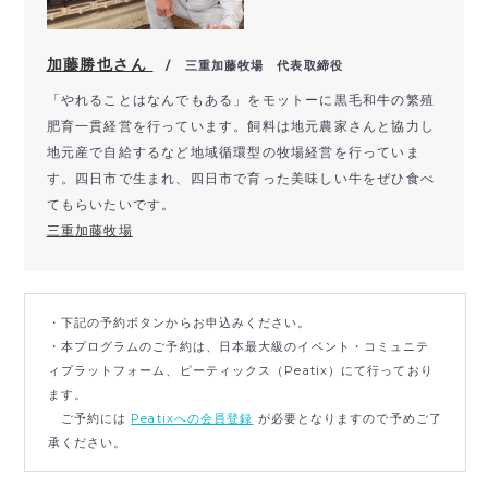
加藤勝也さん
/ 三重加藤牧場 代表取締役
「やれることはなんでもある」をモットーに黒毛和牛の繁殖
肥育一貫経営を行っています。飼料は地元農家さんと協力し
地元産で自給するなど地域循環型の牧場経営を行っていま
す。四日市で生まれ、四日市で育った美味しい牛をぜひ食べ
てもらいたいです。
三重加藤牧場
・下記の予約ボタンからお申込みください。
・本プログラムのご予約は、日本最大級のイベント・コミュニテ
ィプラットフォーム、ピーティックス（Peatix）にて行っており
ます。
ご予約には
Peatixへの会員登録
が必要となりますので予めご了
承ください。