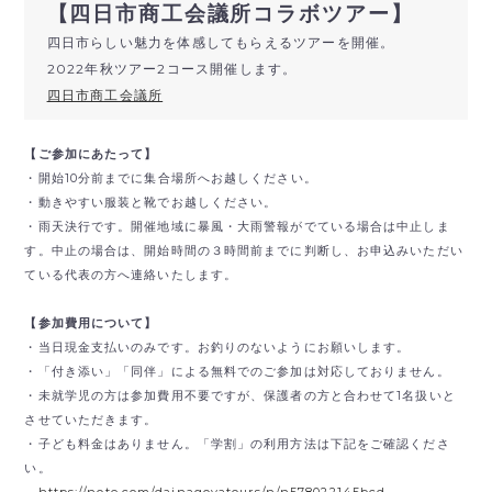
【四日市商工会議所コラボツアー】
四日市らしい魅力を体感してもらえるツアーを開催。
2022年秋ツアー2コース開催します。
四日市商工会議所
【ご参加にあたって】
・開始10分前までに集合場所へお越しください。
・動きやすい服装と靴でお越しください。
・雨天決行です。開催地域に暴風・大雨警報がでている場合は中止しま
す。中止の場合は、開始時間の３時間前までに判断し、お申込みいただい
ている代表の方へ連絡いたします。
【参加費用について】
・当日現金支払いのみです。
お釣りのないようにお願いします。
・「付き添い」「同伴」による無料でのご参加は対応しておりません。
・未就学児の方は参加費用不要ですが、保護者の方と合わせて1名扱いと
させていただきます。
・子ども料金はありません。「学割」の利用方法は下記をご確認くださ
い。
https://note.com/dainagoyatours/n/n578022145bcd