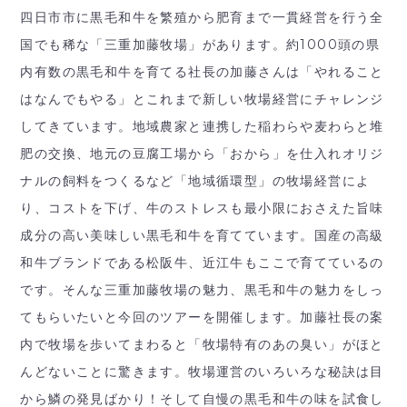
四日市市に黒毛和牛を繁殖から肥育まで一貫経営を行う全
国でも稀な「三重加藤牧場」があります。約1000頭の県
内有数の黒毛和牛を育てる社長の加藤さんは「やれること
はなんでもやる」とこれまで新しい牧場経営にチャレンジ
してきています。地域農家と連携した稲わらや麦わらと堆
肥の交換、地元の豆腐工場から「おから」を仕入れオリジ
ナルの飼料をつくるなど「地域循環型」の牧場経営によ
り、コストを下げ、牛のストレスも最小限におさえた旨味
成分の高い美味しい黒毛和牛を育てています。国産の高級
和牛ブランドである松阪牛、近江牛もここで育てているの
です。そんな三重加藤牧場の魅力、黒毛和牛の魅力をしっ
てもらいたいと今回のツアーを開催します。加藤社長の案
内で牧場を歩いてまわると「牧場特有のあの臭い」がほと
んどないことに驚きます。牧場運営のいろいろな秘訣は目
から鱗の発見ばかり！そして自慢の黒毛和牛の味を試食し