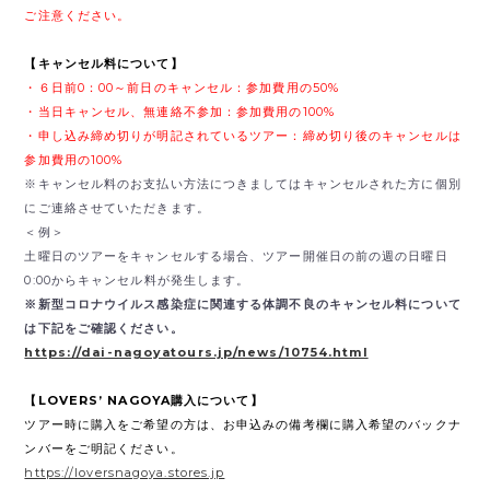
ご注意ください。
【キャンセル料について】
・６日前0：00～前日のキャンセル：参加費用の50%
・当日キャンセル、無連絡不参加：参加費用の100%
・申し込み締め切りが明記されているツアー：締め切り後のキャンセルは
参加費用の100%
※キャンセル料のお支払い方法につきましてはキャンセルされた方に個別
にご連絡させていただきます。
＜例＞
土曜日のツアーをキャンセルする場合、ツアー開催日の前の週の日曜日
0:00からキャンセル料が発生します。
※新型コロナウイルス感染症に関連する体調不良のキャンセル料について
は下記をご確認ください。
https://dai-nagoyatours.jp/news/10754.html
【LOVERS’ NAGOYA購入について】
ツアー時に購入をご希望の方は、お申込みの備考欄に購入希望のバックナ
ンバーをご明記ください。
https://loversnagoya.stores.jp