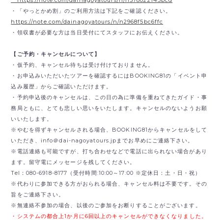
・「やっとかめ割」のご利用方法は下記をご確認ください。
https://note.com/dainagoyatours/n/n2968f5bc6ffc
・領収書が必要な方は当日受付にてスタッフにお伝えください。
【ご予約・キャンセルについて】
・仮予約、キャンセル待ちは受け付けておりません。
・お申込みいただいたツアーを確認するにはBOOKING81の「イベント申
込み履歴」からご確認いただけます。
・予約申込後のキャンセルは、この日の為に準備を重ねてきたガイド・事
務局ともに、とても悲しい思いをいたします。キャンセルのないようお願
いいたします。
※やむを得ずキャンセルされる場合、BOOKING81からキャンセルをして
いただき、
info＠dai-nagoyatours.jpまでお早めにご連絡下さい。
※電話連絡も可能ですが、打ち合わせなどで電話に出られない場合があり
ます。留守電にメッセージを残してください。
Tel：080-6918-8177（受付時間:10:00～17:00 ※定休日：土・日・祝）
※代わりに参加できる方がおられる場合、キャンセル料は不要です。その
旨をご連絡下さい。
※無連絡不参加の場合、以後のご参加をお断りすることがございます。
・システムの都合上1か月に6回以上のキャンセルができなくなりました。