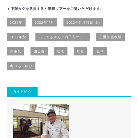
▼下記タグを選択すると関連ツアーをご覧いただけます。
2022年
2022年11月
2022年11月19日(土)
2022年秋
いってみやん？四日市ツアー
三重加藤牧場
三重県
四日市
知る
見る
見学
食べる・飲む
ガイド紹介