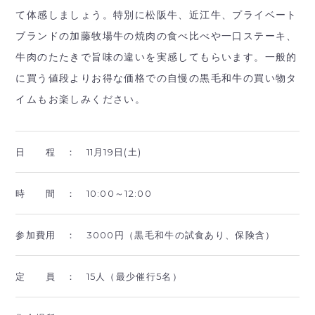
て体感しましょう。特別に松阪牛、近江牛、プライベート
ブランドの加藤牧場牛の焼肉の食べ比べや一口ステーキ、
牛肉のたたきで旨味の違いを実感してもらいます。一般的
に買う値段よりお得な価格での自慢の黒毛和牛の買い物タ
イムもお楽しみください。
日 程 ：
11月19日(土)
時 間 ：
10:00～12:00
参加費用 ：
3000円（黒毛和牛の試食あり、保険含）
定 員 ：
15人（最少催行5名）