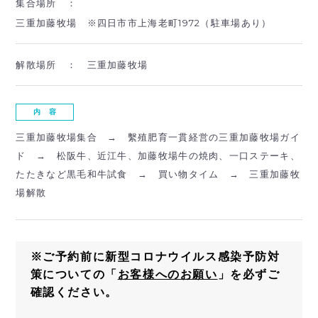
集合場所 ：
三重加藤牧場 ※四日市市上海老町1972（駐車場あり）
解散場所 ：
三重加藤牧場
内 容
三重加藤牧場集合 → 繫殖肥育一貫経営の三重加藤牧場ガイ
ド → 松阪牛、近江牛、加藤牧場牛の焼肉、一口ステーキ、
たたきなど黒毛和牛試食 → 買い物タイム → 三重加藤牧
場解散
※ご予約前に新型コロナウイルス感染予防対
策についての「
お客様へのお願い
」を必ずご
確認ください。