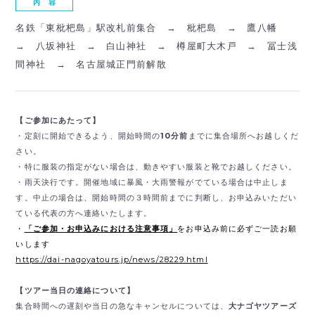
内 容
名鉄「東枇杷島」駅改札前集合 → 枇杷島 → 鷹八幡
→ 八坂神社 → 白山神社 → 樽屋町大木戸 → 冨士浅
間神社 → 名古屋城正門前解散
【ご参加にあたって】
・定刻に開始できるよう、開始時間の
10分前
までに集合場所へお越しくだ
さい。
・特に服装の指定がない場合は、動きやすい服装と靴でお越しください。
・雨天決行です。開催地域に暴風・大雨警報がでている場合は中止しま
す。中止の場合は、開始時間の３時間前までに判断し、お申込みいただい
ている代表の方へ連絡いたします。
・
「ご参加・お申込みにおける注意事項」
をお申込み前に必ずご一読お願
いします
https://dai-nagoyatours.jp/news/28229.html
【ツアー当日の連絡について】
集合時間への遅刻や当日の急なキャンセルについては、
大ナゴヤツアーズ