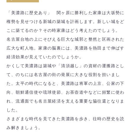
「美濃路に歴史あり」 関ヶ原に勝利した家康は大坂勢に
権勢を見せつける新城の築城を計
画します。新しい城をど
こに築てるのか？その時家康はどう考えた
のでしょう。
名古屋台地の上にそびえる巨大な城郭と整然と区画さ
れた
広大な町人地。家康の脳裏には、美濃路を熱田まで伸ばす
経済
効果が見えていたのでしょうか。
かくして美濃路は築城や「清須越し」の資材の運搬路とし
て、
のちには名古屋の街の発展に大きな役割を担いまし
た。
太平の時代になると、美濃路は将軍の上京、公家の下
向、
朝鮮通信使や琉球使節、お茶壺道中などに頻繁に使わ
れ、
流通面でも名古屋経済を支える重要な脇往還となりま
した。
さまざまな時代を見てきた美濃路を歩き、
往時の歴史を読
み解きましょう。