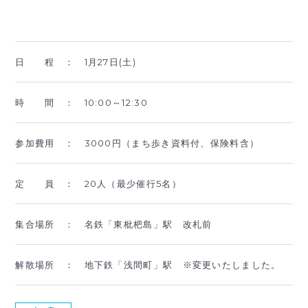
日 程 ：
1月27日(土)
時 間 ：
10:00～12:30
参加費用 ：
3000円（まち歩き資料付、保険料含）
定 員 ：
20人（最少催行5名）
集合場所 ：
名鉄「東枇杷島」駅 改札前
解散場所 ：
地下鉄「浅間町」駅 ※変更いたしました。