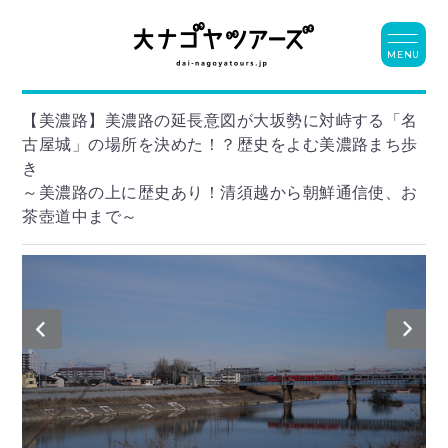
MENU
【美濃路】美濃路の延長意図が大坂勢に対峙する「名
古屋城」の場所を決めた！？歴史をよむ美濃路まち歩
き
～美濃路の上に歴史あり！清須越から朝鮮通信使、お
茶壺道中まで～