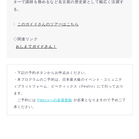
ターで講師を務めるなど名古屋の歴史家として幅広く活躍す
る。
〉
このガイドさんのツアーはこちら
◇関連リンク
おしえてガイドさん！
・下記の予約ボタンからお申込みください。
・本プログラムのご予約は、日本最大級のイベント・コミュニテ
ィプラットフォーム、ピーティックス（Peatix）にて行っており
ます。
ご予約には
Peatixへの会員登録
が必要となりますので予めご了
承ください。