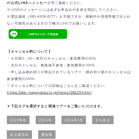
の公式LINEへメッセージで
ご連絡ください。
※LINEのメッセージには必ずお申込みの名前を明記してください。
※電話連絡（080-6918-8177）も可能ですが、移動中や現場準備で出られ
ない可能性がありますので極力LINEでお願いします。
【キャンセル料について】
・６日前0：00～前日のキャンセル：参加費用の50%
・当日キャンセル、無連絡不参加：参加費用の100%
・申し込み締め切りが明記されているツアー：締め切り後のキャンセルは
参加費用の100%
▽キャンセル料についての詳細はこちらをご確認ください。
https://dai-nagoyatours.jp/news/28229.html
▼下記タグを選択すると関連ツアーをご覧いただけます。
2023年冬
2024年
2024年1月
まち歩き
名古屋市内
愛知県