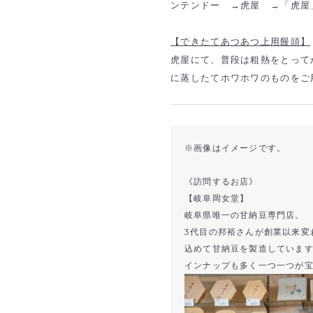
ンテンドー →虎屋 →「虎屋
【できたてあつあつ上用饅頭】
虎屋にて、普段は粗熱をとって
に蒸したてホワホワのものをご
※画像はイメージです。
《訪問するお店》
【岐阜岡女堂】
岐阜県唯一の甘納豆専門店。
3代目の邦裕さんが創業以来変
込めて甘納豆を製造していま
インナップも多く一つ一つが