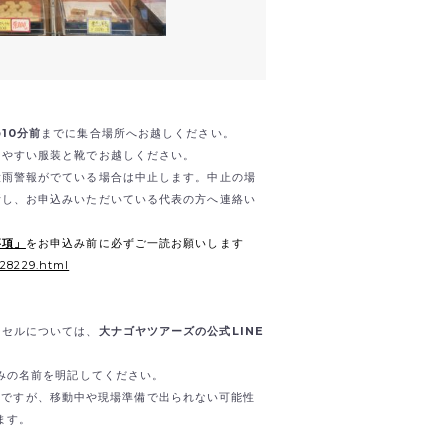
の
10分前
までに集合場所へお越しください。
きやすい服装と靴でお越しください。
大雨警報がでている場合は中止します。中止の場
断し、お申込みいただいている代表の方へ連絡い
事項」
をお申込み前に必ずご一読お願いします
/28229.html
ンセルについては、
大ナゴヤツアーズの公式LINE
込みの名前を明記してください。
）も可能ですが、移動中や現場準備で出られない可能性
ます。