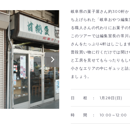
岐阜県の菓子屋さん約300軒か
ち上げられた「岐阜おやつ編集
る職人さんの代わりにお菓子の
このツアーでは編集室長の常川
さんをたっぷり4軒はしごしま
普段買い物に行くだけでは聞け
と工房を見せてもらったりもし
小さなエリアの中にギュッと詰
ましょう。
日 程 ：
1月28日(日)
時 間 ：
10:00～12:00