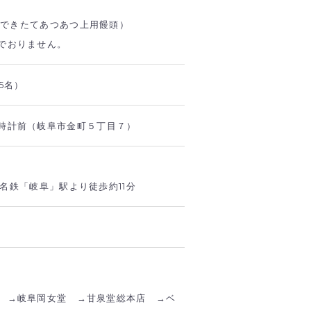
円（できたてあつあつ上用饅頭）
でおりません。
5名）
時計前（岐阜市金町５丁目７）
/ 名鉄「岐阜」駅より徒歩約11分
 →岐阜岡女堂 →甘泉堂総本店 →ベ