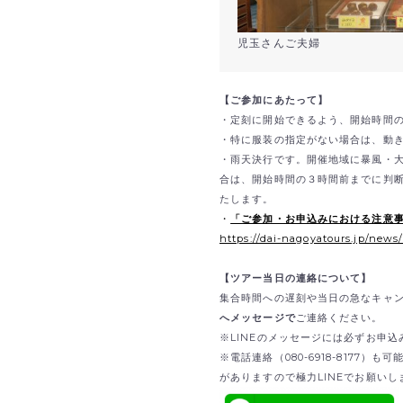
児玉さんご夫婦
【ご参加にあたって】
・定刻に開始できるよう、開始時間
・特に服装の指定がない場合は、動
・雨天決行です。開催地域に暴風・
合は、開始時間の３時間前までに判
たします。
・
「ご参加・お申込みにおける注意
https://dai-nagoyatours.jp/news
【ツアー当日の連絡について】
集合時間への遅刻や当日の急なキャ
へメッセージで
ご連絡ください。
※LINEのメッセージには必ずお申
※電話連絡（080-6918-8177
がありますので極力LINEでお願いし