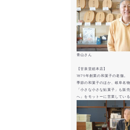
青山さん
【甘泉堂総本店】
1879年創業の和菓子の老舗。
季節の和菓子のほか、岐阜名
「小さな小さな鮎菓子」も販
へ」をモットーに営業してい