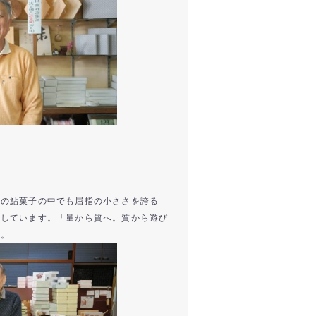
物の鮎菓子の中でも屈指の小ささを誇る
売しています。「量から質へ。質から遊び
る。