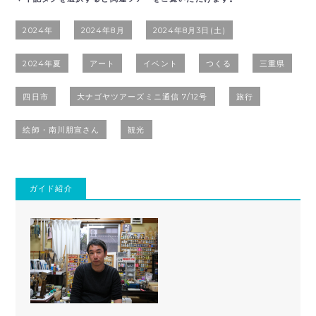
2024年
2024年8月
2024年8月3日(土)
2024年夏
アート
イベント
つくる
三重県
四日市
大ナゴヤツアーズミニ通信 7/12号
旅行
絵師・南川朋宣さん
観光
ガイド紹介