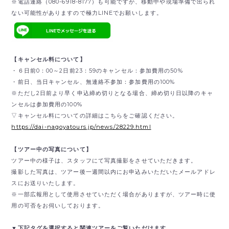
※電話連絡（080-6918-8177）も可能ですが、移動中や現場準備で出られ
ない可能性がありますので極力LINEでお願いします。
【キャンセル料について】
・６日前0：00～2日前23：59のキャンセル：参加費用の50%
・前日、当日キャンセル、無連絡不参加：参加費用の100%
※ただし2日前より早く申込締め切りとなる場合、締め切り日以降のキャ
ンセルは参加費用の100%
▽キャンセル料についての詳細はこちらをご確認ください。
https://dai-nagoyatours.jp/news/28229.html
【ツアー中の写真について】
ツアー中の様子は、スタッフにて写真撮影をさせていただきます。
撮影した写真は、ツアー後一週間以内にお申込みいただいたメールアドレ
スにお送りいたします。
※一部広報用として使用させていただく場合がありますが、ツアー時に使
用の可否をお伺いしております。
▼下記タグを選択すると関連ツアーをご覧いただけます。