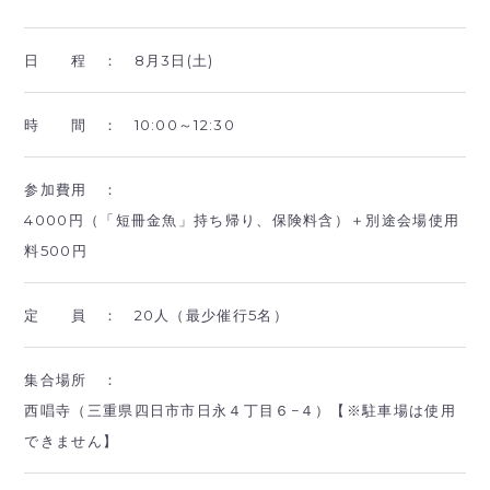
日 程 ：
8月3日(土)
時 間 ：
10:00～12:30
参加費用 ：
4000円（「短冊金魚」持ち帰り、保険料含）＋別途会場使用
料500円
定 員 ：
20人（最少催行5名）
集合場所 ：
西唱寺（三重県四日市市日永４丁目６−４）【※駐車場は使用
できません】