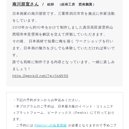
南川朋宣さん
/ 絵師 （絵画工房 図南鵬翼）
日本画家の南川朋宣です。三重県四日市市を拠点に作家活動
をし
ています。
2013年から約10年をかけて制作しました真宗高田
派雲祥山
西唱寺本堂壁画を解説を交えて拝観していただきます。
その後、 日本画材で短冊に梅を描く ワークショップを行い
ます。日本画の魅力を少しでも体験していた
だければ幸いで
す。
誰でも気軽に制作できる内容となっています。
一緒に楽しみ
ましょう！
http://genki3.net/?p=146995
・下記の予約ボタンからお申込みください。
・本プログラムのご予約は、日本最大級のイベント・コミュニテ
ィプラットフォーム、ピーティックス（Peatix）にて行っており
ます。
ご予約には
Peatixへの会員登録
が必要となりますので予めご了