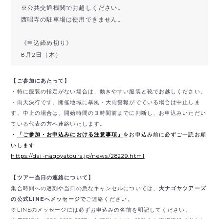
※公共交通機関でお越しください。
西唱寺の駐車場は使用できません。
《申込締め切り》
8月2日（木）
【ご参加にあたって】
・特に服装の指定がない場合は、動きやすい服装と靴でお越しください。
・雨天決行です。開催地域に暴風・大雨警報がでている場合は中止しま
す。中止の場合は、開始時間の３時間前までに判断し、お申込みいただい
ている代表の方へ連絡いたします。
・
「ご参加・お申込みにおける注意事項」
をお申込み前に必ずご一読お願
いします
https://dai-nagoyatours.jp/news/28229.html
【ツアー当日の連絡について】
集合時間への遅刻や当日の急なキャンセルについては、
大ナゴヤツアーズ
の公式LINEへメッセージで
ご連絡ください。
※LINEのメッセージには必ずお申込みの名前を明記してください。