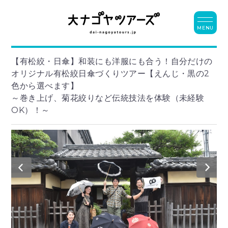
MENU
【有松絞・日傘】和装にも洋服にも合う！自分だけの
オリジナル有松絞日傘づくりツアー【えんじ・黒の2
色から選べます】
～巻き上げ、菊花絞りなど伝統技法を体験（未経験
OK）！～