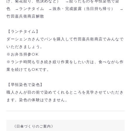
げ、菊花絞り、色決めなど） →絞ったものを早恒染色で染
色 →ランチタイム →抜糸・完成披露（当日持ち帰り） →
竹田嘉兵衛商店解散
【ランチタイム】
ダーシェンカさんでパンを購入して竹田嘉兵衛商店でみんなで
いただきましょう。
※お弁当持参OK
※ランチ時間も引き続き絞り作業をしたい方は、食べながら作
業を続けてもOKです。
【早恒染色で染色】
職人さんが目の前で染めてくれるところを見学させていただき
ます。染色の体験はできません。
《日傘づくりのご案内》