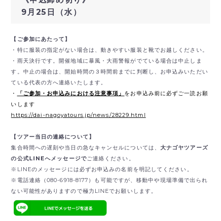
9月25日（水）
【ご参加にあたって】
・特に服装の指定がない場合は、動きやすい服装と靴でお越しください。
・雨天決行です。開催地域に暴風・大雨警報がでている場合は中止しま
す。中止の場合は、開始時間の３時間前までに判断し、お申込みいただい
ている代表の方へ連絡いたします。
・
「ご参加・お申込みにおける注意事項」
をお申込み前に必ずご一読お願
いします
https://dai-nagoyatours.jp/news/28229.html
【ツアー当日の連絡について】
集合時間への遅刻や当日の急なキャンセルについては、
大ナゴヤツアーズ
の公式LINEへメッセージで
ご連絡ください。
※LINEのメッセージには必ずお申込みの名前を明記してください。
※電話連絡（080-6918-8177）も可能ですが、移動中や現場準備で出られ
ない可能性がありますので極力LINEでお願いします。