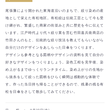
尾張藩により開かれた東海道沿いのまちで、絞り染めの産
地として栄えた有松地区。有松絞は伝統工芸として今も受
け継がれ、繁盛した商家の街並みと共に歴史を今に伝えて
います。江戸時代より代々絞り業を営む竹田嘉兵衛商店の
竹田さんのもと、伝統的な絞り技法を教えてもらいながら
自分だけのデザインをあしらった日傘をつくります。
デザインも参考となる図柄やデザインの資料を見て自分の
好きなデザインをつくりましょう。染色工程を見学後、染
め上がるまでゆっくりランチタイム。染め上がりの生地か
ら抜糸をして絞った図柄をひらく瞬間は感動的な体験で
す。作った当日持ち帰ることができるので、残暑の残る有
松を日傘をさして散歩してみてください。
日 程 ：
9月27日(金)