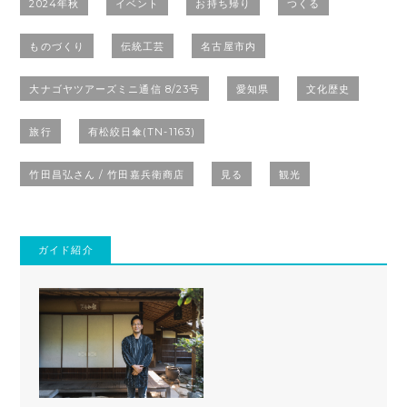
2024年秋
イベント
お持ち帰り
つくる
ものづくり
伝統工芸
名古屋市内
大ナゴヤツアーズミニ通信 8/23号
愛知県
文化歴史
旅行
有松絞日傘(TN-1163)
竹田昌弘さん / 竹田嘉兵衛商店
見る
観光
ガイド紹介