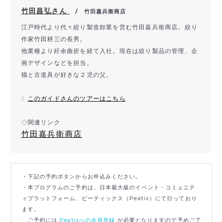
竹田昌弘さん
/ 竹田嘉兵衛商店
江戸時代より代々絞り製造卸業を営む竹田嘉兵衛商店。絞り
作家竹田耕三の長男。
他業種より紆余曲折を経て入社。現在は絞り製品の管理、企
画デザインなどを担当。
猫と古道具が好きな２児の父。
〉
このガイドさんのツアーはこちら
◇関連リンク
竹田嘉兵衛商店
・下記の予約ボタンからお申込みください。
・本プログラムのご予約は、日本最大級のイベント・コミュニテ
ィプラットフォーム、ピーティックス（Peatix）にて行っており
ます。
ご予約には
Peatixへの会員登録
が必要となりますので予めご了