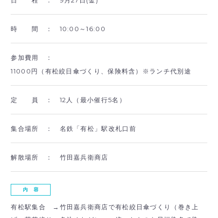
時 間 ：
10:00～16:00
参加費用 ：
11000円（有松絞日傘づくり、保険料含）※ランチ代別途
定 員 ：
12人（最小催行5名）
集合場所 ：
名鉄「有松」駅改札口前
解散場所 ：
竹田嘉兵衛商店
内 容
有松駅集合 →竹田嘉兵衛商店で有松絞日傘づくり（巻き上