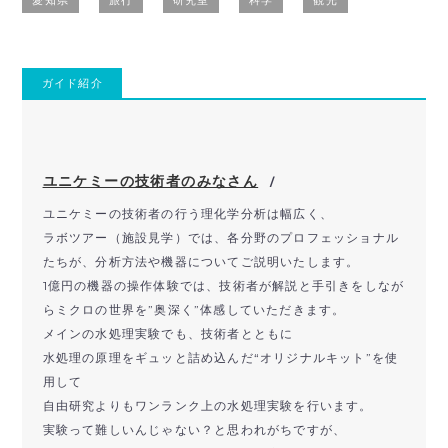
愛知県
旅行
研究室
科学
観光
ガイド紹介
ユニケミーの技術者のみなさん
/
ユニケミーの技術者の行う理化学分析は幅広く、
ラボツアー（施設見学）では、各分野のプロフェッショナル
たちが、分析方法や機器についてご説明いたします。
1億円の機器の操作体験では、技術者が解説と手引きをしなが
らミクロの世界を”奥深く”体感していただきます。
メインの水処理実験でも、技術者とともに
水処理の原理をギュッと詰め込んだ“オリジナルキット”を使
用して
自由研究よりもワンランク上の水処理実験を行います。
実験って難しいんじゃない？と思われがちですが、