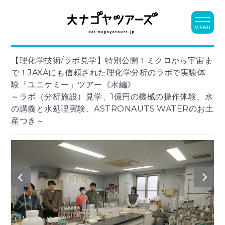
MENU
【理化学技術/ラボ見学】特別公開！ミクロから宇宙ま
で！JAXAにも信頼された理化学分析のラボで実験体
験「ユニケミー」ツアー《水編》
～ラボ（分析施設）見学、1億円の機械の操作体験、水
の講義と水処理実験、ASTRONAUTS WATERのお土
産つき～