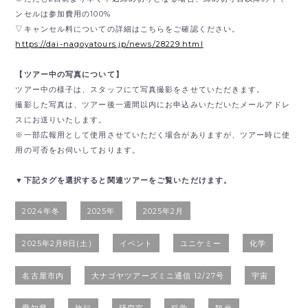
ンセルは参加費用の100%
▽キャンセル料についての詳細はこちらをご確認ください。
https://dai-nagoyatours.jp/news/28229.html
【ツアー中の写真について】
ツアー中の様子は、スタッフにて写真撮影をさせていただきます。
撮影した写真は、ツアー後一週間以内にお申込みいただいたメールアドレ
スにお送りいたします。
※一部広報用として使用させていただく場合がありますが、ツアー時に使
用の可否をお伺いしております。
▼下記タグを選択すると関連ツアーをご覧いただけます。
2024年冬
2025年
2025年2月
2025年2月8日(土)
イベント
ユニケミー
化学
名古屋市内
大ナゴヤツアーズミニ通信 12/27号
宇宙