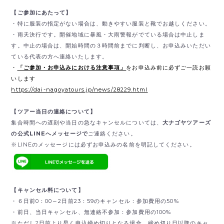
【ご参加にあたって】
・特に服装の指定がない場合は、動きやすい服装と靴でお越しください。
・雨天決行です。開催地域に暴風・大雨警報がでている場合は中止しま
す。中止の場合は、開始時間の３時間前までに判断し、お申込みいただい
ている代表の方へ連絡いたします。
・
「ご参加・お申込みにおける注意事項」
をお申込み前に必ずご一読お願
いします
https://dai-nagoyatours.jp/news/28229.html
【ツアー当日の連絡について】
集合時間への遅刻や当日の急なキャンセルについては、
大ナゴヤツアーズ
の公式LINEへメッセージで
ご連絡ください。
※LINEのメッセージには必ずお申込みの名前を明記してください。
【キャンセル料について】
・６日前0：00～2日前23：59のキャンセル：参加費用の50%
・前日、当日キャンセル、無連絡不参加：参加費用の100%
※ただし2日前より早く申込締め切りとなる場合、締め切り日以降のキャ