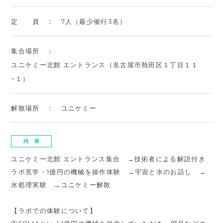
定 員 ：
7人（最少催行3名）
集合場所 ：
ユニケミー北館 エントランス（名古屋市熱田区１丁目１１
−１）
解散場所 ：
ユニケミー
内 容
ユニケミー北館 エントランス集合 →技術者による解説付き
ラボ見学・1億円の機械を操作体験 →宇宙と水のお話し →
水処理実験 →ユニケミー解散
【ラボでの体験について】