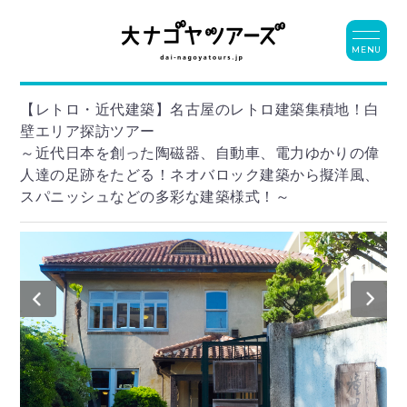
MENU
【レトロ・近代建築】名古屋のレトロ建築集積地！白
壁エリア探訪ツアー
～近代日本を創った陶磁器、自動車、電力ゆかりの偉
人達の足跡をたどる！ネオバロック建築から擬洋風、
スパニッシュなどの多彩な建築様式！～