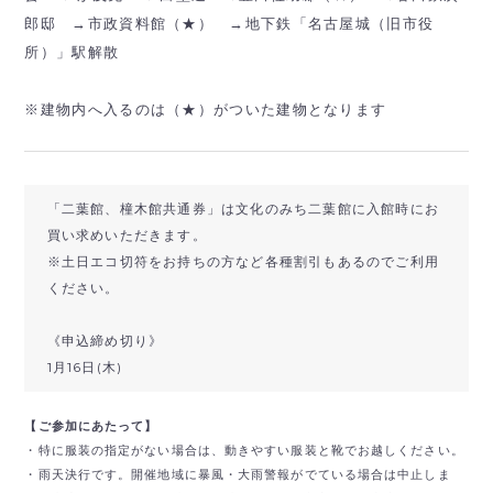
郎邸 →市政資料館（★） →地下鉄「名古屋城（旧市役
所）」駅解散
※建物内へ入るのは（★）がついた建物となります
「二葉館、橦木館共通券」は文化のみち二葉館に入館時にお
買い求めいただきます。
※土日エコ切符をお持ちの方など各種割引もあるのでご利用
ください。
《申込締め切り》
1月16日(木)
【ご参加にあたって】
・特に服装の指定がない場合は、動きやすい服装と靴でお越しください。
・雨天決行です。開催地域に暴風・大雨警報がでている場合は中止しま