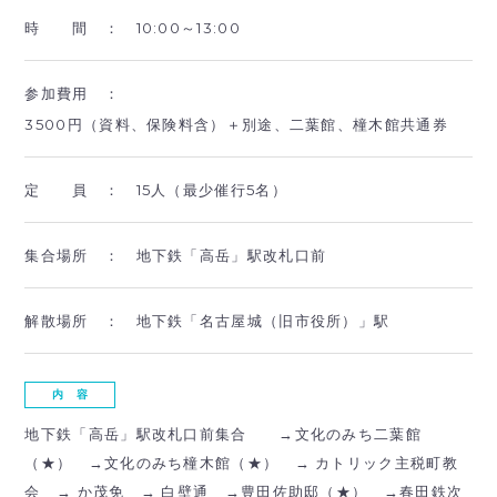
時 間 ：
10:00～13:00
参加費用 ：
3500円（資料、保険料含）＋別途、二葉館、橦木館共通券
定 員 ：
15人（最少催行5名）
集合場所 ：
地下鉄「高岳」駅改札口前
解散場所 ：
地下鉄「名古屋城（旧市役所）」駅
内 容
地下鉄「高岳」駅改札口前集合 →文化のみち二葉館
（★） →文化のみち橦木館（★） → カトリック主税町教
会 → か茂免 → 白壁通 →豊田佐助邸（★） →春田鉄次