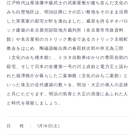
江戸時代は尾張藩中級武士の武家屋敷が建ち並んだ文化の
みち白壁地区は、明治以降にその広い敷地をそのまま活用
した実業家の邸宅が軒を連ねました。威容を誇るネオバロ
ック建築の名古屋控訴院地方裁判所（名古屋市市政資料
館）や名古屋初のカトリック教会であるカトリック主税町
教会をはじめ、陶磁器輸出商の春田鉄次郎や井元為三郎
（文化のみち橦木館）、トヨタ自動車ゆかりの豊田佐助の
邸宅、そして日本の女優第一号の川上貞奴と電力王と謳わ
れた福澤桃介が暮らした二葉御殿（文化のみち二葉館）と
いった珠玉の近代建築の数々を、明治・大正の偉人の足跡
と共にたどります。明治の気骨と大正の浪漫にあふれた人
と時代を堪能しましょう。
日 程 ：
1月18日(土)