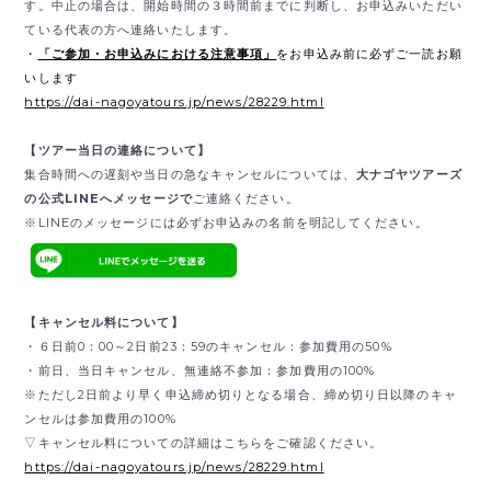
す。中止の場合は、開始時間の３時間前までに判断し、お申込みいただい
ている代表の方へ連絡いたします。
・
「ご参加・お申込みにおける注意事項」
をお申込み前に必ずご一読お願
いします
https://dai-nagoyatours.jp/news/28229.html
【ツアー当日の連絡について】
集合時間への遅刻や当日の急なキャンセルについては、
大ナゴヤツアーズ
の公式LINEへメッセージで
ご連絡ください。
※LINEのメッセージには必ずお申込みの名前を明記してください。
【キャンセル料について】
・６日前0：00～2日前23：59のキャンセル：参加費用の50%
・前日、当日キャンセル、無連絡不参加：参加費用の100%
※ただし2日前より早く申込締め切りとなる場合、締め切り日以降のキャ
ンセルは参加費用の100%
▽キャンセル料についての詳細はこちらをご確認ください。
https://dai-nagoyatours.jp/news/28229.html