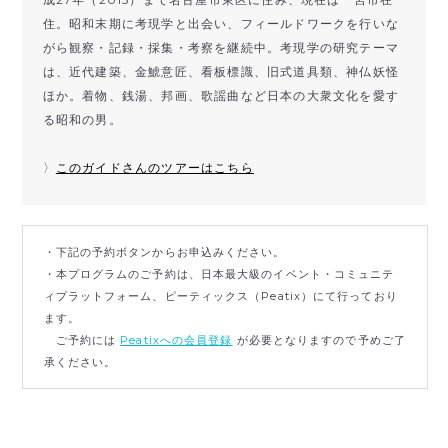
住。昭和末期に考現学と出会い、フィールドワークを行いな
がら観察・記録・採集・考察を継続中。考現学の研究テーマ
は、近代建築、金鯱意匠、看板標識、旧式道具類、神仏妖怪
ほか。着物、銭湯、邦画、歌謡曲など日本の大衆文化を愛す
る昭和の男。
〉
このガイドさんのツアーはこちら
・下記の予約ボタンからお申込みください。
・本プログラムのご予約は、日本最大級のイベント・コミュニテ
ィプラットフォーム、ピーティックス（Peatix）にて行っており
ます。
ご予約には
Peatixへの会員登録
が必要となりますので予めご了
承ください。