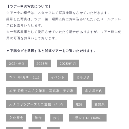
【ツアー中の写真について】
ツアー中の様子は、スタッフにて写真撮影をさせていただきます。
撮影した写真は、ツアー後一週間以内にお申込みいただいたメールアドレ
スにお送りいたします。
※一部広報用として使用させていただく場合がありますが、ツアー時に使
用の可否をお伺いしております。
▼下記タグを選択すると関連ツアーをご覧いただけます。
2024年冬
2025年
2025年1月
2025年1月18日(土)
イベント
まち歩き
加美 秀樹さん / 文筆家、写真家、美術家
名古屋市内
大ナゴヤツアーズミニ通信 12/13号
建築
愛知県
文化歴史
旅行
歩く
白壁レトロ（1080）