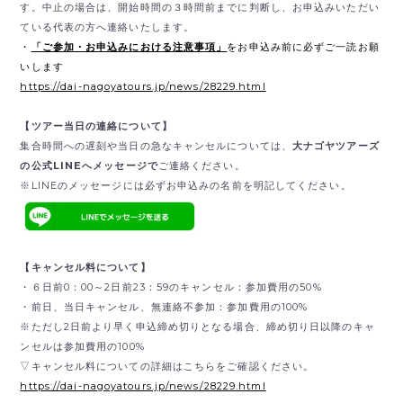
す。中止の場合は、開始時間の３時間前までに判断し、お申込みいただい
ている代表の方へ連絡いたします。
・
「ご参加・お申込みにおける注意事項」
をお申込み前に必ずご一読お願
いします
https://dai-nagoyatours.jp/news/28229.html
【ツアー当日の連絡について】
集合時間への遅刻や当日の急なキャンセルについては、
大ナゴヤツアーズ
の公式LINEへメッセージで
ご連絡ください。
※LINEのメッセージには必ずお申込みの名前を明記してください。
【キャンセル料について】
・６日前0：00～2日前23：59のキャンセル：参加費用の50%
・前日、当日キャンセル、無連絡不参加：参加費用の100%
※ただし2日前より早く申込締め切りとなる場合、締め切り日以降のキャ
ンセルは参加費用の100%
▽キャンセル料についての詳細はこちらをご確認ください。
https://dai-nagoyatours.jp/news/28229.html