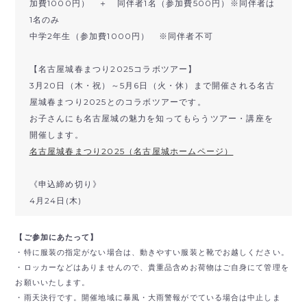
加費1000円） ＋ 同伴者1名（参加費500円）※同伴者は
1名のみ
中学2年生（参加費1000円） ※同伴者不可
【名古屋城春まつり2025コラボツアー】
3月20日（木・祝）～5月6日（火・休）まで開催される名古
屋城春まつり2025とのコラボツアーです。
お子さんにも名古屋城の魅力を知ってもらうツアー・講座を
開催します。
名古屋城春まつり2025（名古屋城ホームページ）
《申込締め切り》
4月24日(木)
【ご参加にあたって】
・特に服装の指定がない場合は、動きやすい服装と靴でお越しください。
・ロッカーなどはありませんので、貴重品含めお荷物はご自身にて管理を
お願いいたします。
・雨天決行です。開催地域に暴風・大雨警報がでている場合は中止しま