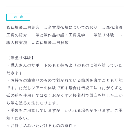
内 容
森仏壇漆工房集合 →名古屋仏壇についてのお話 →森仏壇漆
工房の紹介 →漆と漆作品の話・工房見学 →漆塗り体験 →
職人技実演 →森仏壇漆工房解散
【漆塗り体験】
・職人さんのサポートのもと持ちよりのものに漆を塗っていた
だきます。
・お持ちの漆塗りのもので剥がれている箇所を直すことも可能
です。ただしツアーの体験で直す場合は伝統工法（おがくずと
砥の粉を使用）ではなくおがくずと接着剤で凹凸を均した上か
ら漆を塗る方法になります。
・手袋をご用意していますが、かぶれる場合があります。ご承
知ください。
＜お持ち込みいただけるものの条件＞