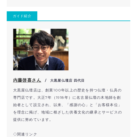
ガイド紹介
内藤啓喜さん
/ 大黒屋仏壇店 四代目
​大黒屋仏壇店は、創業100年以上の歴史を持つ仏壇・仏具の
専門店です。​大正7年（1918年）に名古屋仏壇の木地師を創
始者として設立され、以来、「感謝の心」と「お客様本位」
を理念に掲げ、地域に根ざした供養文化の継承とサービスの
提供に努めています。
◇関連リンク