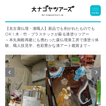
MENU
【名古屋仏壇・漆職人】新品でも剥がれたものでも
OK！木・竹・プラスチックが蘇る漆塗りツアー
～本丸御殿再建にも携わった森仏壇漆工房で漆塗り体
験、職人技見学、色彩豊かな漆アート鑑賞まで～