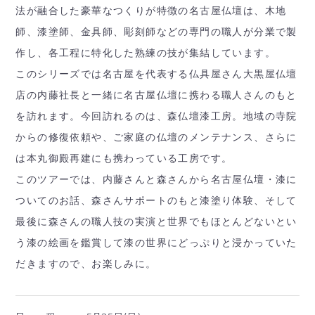
法が融合した豪華なつくりが特徴の名古屋仏壇は、木地
師、漆塗師、金具師、彫刻師などの専門の職人が分業で製
作し、各工程に特化した熟練の技が集結しています。
このシリーズでは名古屋を代表する仏具屋さん大黒屋仏壇
店の内藤社長と一緒に名古屋仏壇に携わる職人さんのもと
を訪れます。今回訪れるのは、森仏壇漆工房。地域の寺院
からの修復依頼や、ご家庭の仏壇のメンテナンス、さらに
は本丸御殿再建にも携わっている工房です。
このツアーでは、内藤さんと森さんから名古屋仏壇・漆に
ついてのお話、森さんサポートのもと漆塗り体験、そして
最後に森さんの職人技の実演と世界でもほとんどないとい
う漆の絵画を鑑賞して漆の世界にどっぷりと浸かっていた
だきますので、お楽しみに。