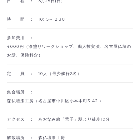
日 程 ：
5月25日(日)
時 間 ：
10:15～12:30
参加費用 ：
4000円（漆塗りワークショップ、職人技実演、名古屋仏壇の
お話、保険料含）
定 員 ：
10人（最少催行2名）
集合場所 ：
森仏壇漆工房（名古屋市中川区小本本町3-42 ）
アクセス ：
あおなみ線「荒子」駅より徒歩10分
解散場所 ：
森仏壇漆工房