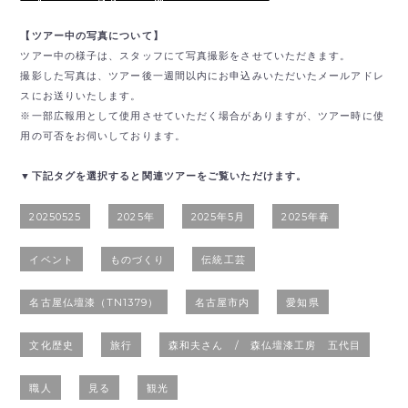
【ツアー中の写真について】
ツアー中の様子は、スタッフにて写真撮影をさせていただきます。
撮影した写真は、ツアー後一週間以内にお申込みいただいたメールアドレ
スにお送りいたします。
※一部広報用として使用させていただく場合がありますが、ツアー時に使
用の可否をお伺いしております。
▼下記タグを選択すると関連ツアーをご覧いただけます。
20250525
2025年
2025年5月
2025年春
イベント
ものづくり
伝統工芸
名古屋仏壇漆（TN1379）
名古屋市内
愛知県
文化歴史
旅行
森和夫さん / 森仏壇漆工房 五代目
職人
見る
観光