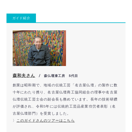
ガイド紹介
森和夫さん
/ 森仏壇漆工房 5代目
創業は昭和期で、地域の伝統工芸「名古屋仏壇」の製作に数
十年にわたり携り、名古屋仏壇商工協同組合の理事や名古屋
仏壇伝統工芸士会の副会長も務めています​。長年の技術研鑽
が評価され、令和5年には伝統的工芸品産業功労者表彰（名
古屋仏壇部門）を受賞しました​。
〉
このガイドさんのツアーはこちら