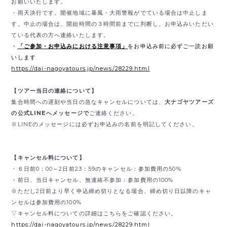
お願いいたします。
・雨天決行です。開催地域に暴風・大雨警報がでている場合は中止しま
す。中止の場合は、開始時間の３時間前までに判断し、お申込みいただい
ている代表の方へ連絡いたします。
・
「ご参加・お申込みにおける注意事項」
をお申込み前に必ずご一読お願
いします
https://dai-nagoyatours.jp/news/28229.html
【ツアー当日の連絡について】
集合時間への遅刻や当日の急なキャンセルについては、
大ナゴヤツアーズ
の公式LINEへメッセージで
ご連絡ください。
※LINEのメッセージには必ずお申込みの名前を明記してください。
【キャンセル料について】
・６日前0：00～2日前23：59のキャンセル：参加費用の50%
・前日、当日キャンセル、無連絡不参加：参加費用の100%
※ただし2日前より早く申込締め切りとなる場合、締め切り日以降のキャ
ンセルは参加費用の100%
▽キャンセル料についての詳細はこちらをご確認ください。
https://dai-nagoyatours.jp/news/28229.html