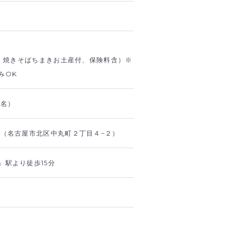
ス、焼きそばちまきお土産付、保険料含）※
みOK
5名）
と（名古屋市北区中丸町２丁目４−２）
」駅より徒歩15分
と