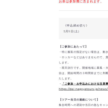
お茶は参加費に含まれます。
《申込締め切り》
5月9日(土)
【ご参加にあたって】
・特に服装の指定がない場合は、動
・ロッカーなどはありませんので、
します。
・雨天決行です。開催地域に暴風・
合は、開始時間の３時間前までに判
たします。
・
「ご参加・お申込みにおける注意
https://dai-nagoyatours.jp/news
【ツアー当日の連絡について】
集合時間への遅刻や当日の急なキャ