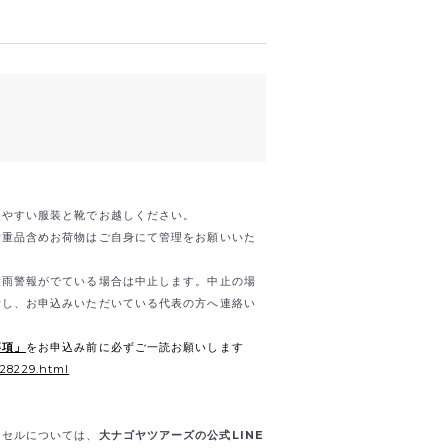
きやすい服装と靴でお越しください。
貴重品含めお荷物はご自身にて管理をお願いいた
大雨警報がでている場合は中止します。中止の場
断し、お申込みいただいている代表の方へ連絡い
事項」
をお申込み前に必ずご一読お願いします
/28229.html
ンセルについては、
大ナゴヤツアーズの公式LINE