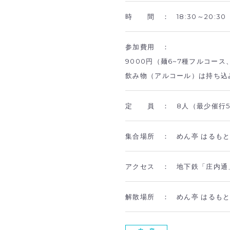
時 間 ：
18:30～20:30
参加費用 ：
9000円（麺6~7種フルコー
飲み物（アルコール）は持ち込
定 員 ：
8人（最少催行
集合場所 ：
めん亭 はるも
アクセス ：
地下鉄「庄内通
解散場所 ：
めん亭 はるも