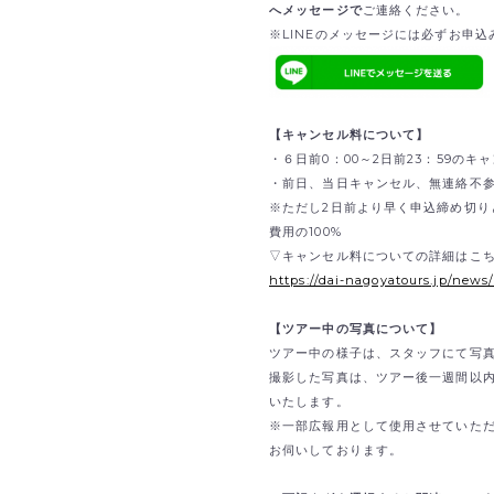
へメッセージで
ご連絡ください。
※LINEのメッセージには必ずお申
【キャンセル料について】
・６日前0：00～2日前23：59のキ
・前日、当日キャンセル、無連絡不参
※ただし2日前より早く申込締め切り
費用の100%
▽キャンセル料についての詳細はこ
https://dai-nagoyatours.jp/news
【ツアー中の写真について】
ツアー中の様子は、スタッフにて写
撮影した写真は、ツアー後一週間以
いたします。
※一部広報用として使用させていた
お伺いしております。