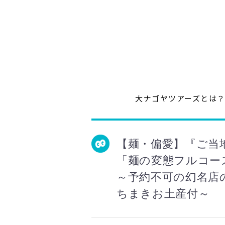
大ナゴヤツアーズとは
【麺・偏愛】『ご当
「麺の変態フルコー
～予約不可の幻名店
ちまきお土産付～