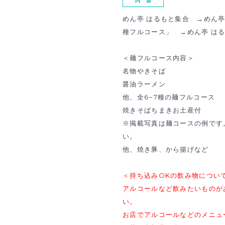
内 容
めん亭 はるもと集合 →めん亭
種フルコース」 →めん亭 は
＜麺フルコース内容＞
名物やきそば
醤油ラーメン
他、全6~7種の麺フルコース
焼きそばちまきお土産付
※掲載写真は麺コースの例です
い。
他、焼き豚、から揚げなど
＜持ち込みOKの飲み物につい
アルコールなど飲みたいものが
い。
お店でアルコールなどのメニュ