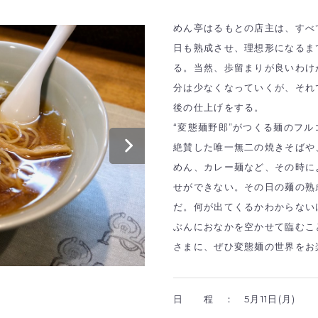
めん亭はるもとの店主は、すべ
日も熟成させ、理想形になるま
る。当然、歩留まりが良いわけ
分は少なくなっていくが、それ
後の仕上げをする。
“変態麺野郎”がつくる麺のフ
絶賛した唯一無二の焼きそばや
めん、カレー麺など、その時に
せができない。その日の麺の熟
だ。何が出てくるかわからない
ぶんにおなかを空かせて臨むこ
さまに、ぜひ変態麺の世界をお
日 程 ：
5月11日(月)