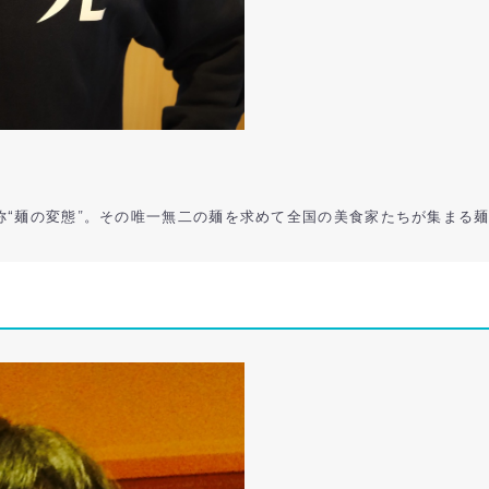
称“麺の変態”。その唯一無二の麺を求めて全国の美食家たちが集まる