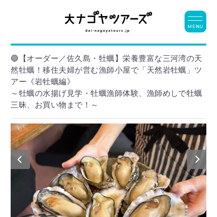
MENU
🔵【オーダー／佐久島・牡蠣】栄養豊富な三河湾の天
然牡蠣！移住夫婦が営む漁師小屋で「天然岩牡蠣」ツ
アー《岩牡蠣編》
～牡蠣の水揚げ見学・牡蠣漁師体験、漁師めしで牡蠣
三昧、お買い物まで！～