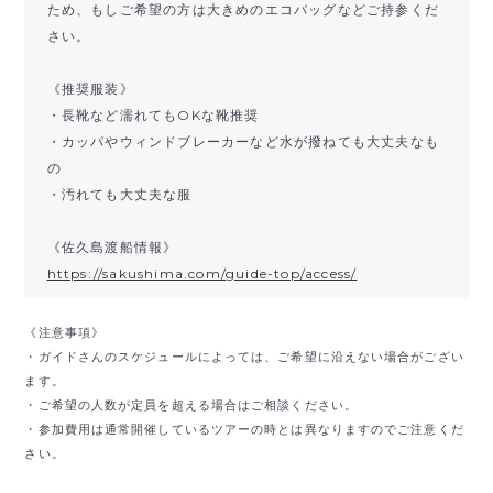
ため、もしご希望の方は大きめのエコバッグなどご持参くだ
さい。
《推奨服装》
・長靴など濡れてもOKな靴推奨
・カッパやウィンドブレーカーなど水が撥ねても大丈夫なも
の
・汚れても大丈夫な服
《佐久島渡船情報》
https://sakushima.com/guide-top/access/
《注意事項》
・ガイドさんのスケジュールによっては、ご希望に沿えない場合がござい
ます。
・ご希望の人数が定員を超える場合はご相談ください。
・参加費用は通常開催しているツアーの時とは異なりますのでご注意くだ
さい。