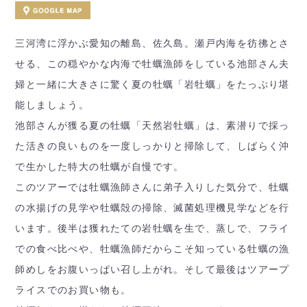
三河湾に浮かぶ愛知の離島、佐久島。瀬戸内海を彷彿とさ
せる、この穏やかな内海で牡蠣漁師をしている池部さん夫
婦と一緒に大きさに驚く夏の牡蠣「岩牡蠣」をたっぷり堪
能しましょう。
池部さんが獲る夏の牡蠣「天然岩牡蠣」は、素潜りで採っ
た活きの良いものを一度しっかりと掃除して、しばらく沖
で生かした特大の牡蠣が自慢です。
このツアーでは牡蠣漁師さんに弟子入りした気分で、牡蠣
の水揚げの見学や牡蠣殻の掃除、滅菌処理機見学などを行
います。後半は獲れたての岩牡蠣を生で、蒸しで、フライ
での食べ比べや、牡蠣漁師だからこそ知っている牡蠣の漁
師めしをお腹いっぱい召し上がれ。そして最後はツアープ
ライスでのお買い物も。