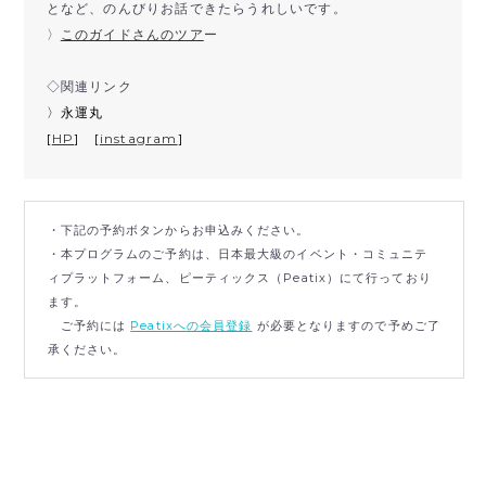
となど、のんびりお話できたらうれしいです。
〉
このガイドさんのツア
ー
◇関連リンク
〉永運丸
[
HP
] [
instagram
]
・下記の予約ボタンからお申込みください。
・本プログラムのご予約は、日本最大級のイベント・コミュニテ
ィプラットフォーム、ピーティックス（Peatix）にて行っており
ます。
ご予約には
Peatixへの会員登録
が必要となりますので予めご了
承ください。