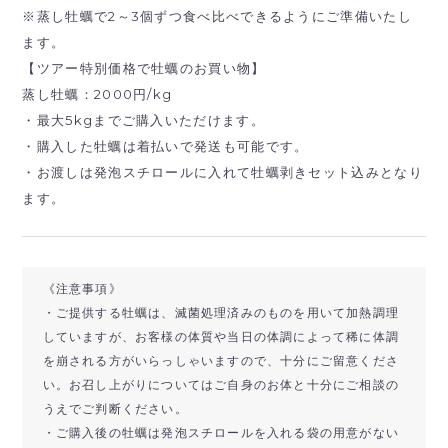
※蒸し牡蠣で2～3個ずつ食べ比べできるようにご準備いたし
ます。
【ツアー特別価格で
牡蠣のお買い物
】
蒸し牡蠣：2000円/kg
・最大5kgまでご購入いただけます。
・購入した牡蠣は着払いで発送も可能です。
・お渡しは発泡スチロールに入れて牡蠣剥きセット込みとなり
ます。
《注意事項》
・ご提供する牡蠣は、滅菌処理済みのものを用いて加熱調理
していますが、お客様の体質や当日の体調によって稀に体調
を崩される方がいらっしゃいますので、十分にご留意くださ
い。お召し上がりについてはご自身のお体と十分にご相談の
うえでご判断ください。
・ご購入後の牡蠣は発泡スチロールを入れる袋の用意がない