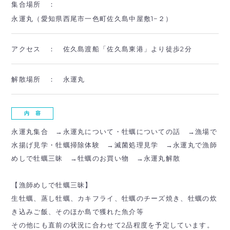
集合場所 ：
永運丸（愛知県西尾市一色町佐久島中屋敷1−２）
アクセス ：
佐久島渡船「佐久島東港」より徒歩2分
解散場所 ：
永運丸
内 容
永運丸集合
→永運丸について・牡蠣についての話
→漁場で
水揚げ見学・牡蠣掃除体験 →滅菌処理見学
→永運丸で漁師
めしで牡蠣三昧
→牡蠣のお買い物
→永運丸解散
【
漁師めしで牡蠣三昧
】
生牡蠣、蒸し牡蠣、カキフライ、牡蠣のチーズ焼き、
牡蠣の炊
き込みご飯、そのほか島で獲れた魚介等
その他にも直前の状況に合わせて2品程度を予定しています。